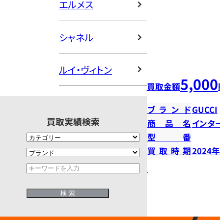
エルメス
シャネル
ルイ・ヴィトン
5,000
買取金額
ブランド
GUCCI
買取実績検索
商品名
インタ
型番
買取時期
2024