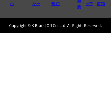
概
示
シー
規約
ップ
書類
0120604117
要
Copyright © K-Brand Off Co.,Ltd. All Rights Reserved.