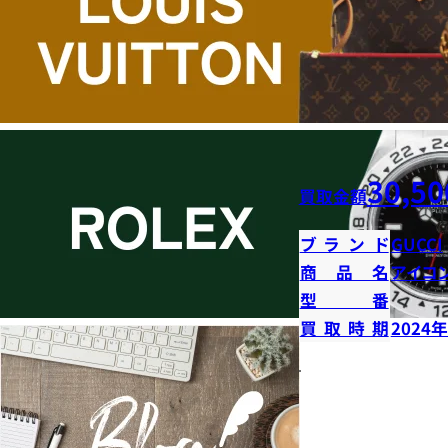
30,50
買取金額
ブランド
GUCCI
商品名
アイコ
型番
買取時期
2024