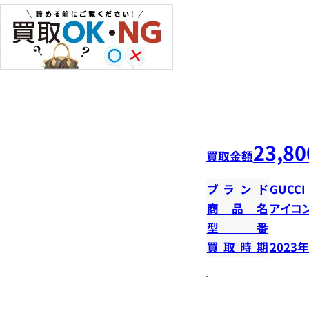
23,80
買取金額
ブランド
GUCCI
商品名
アイコ
型番
買取時期
2023