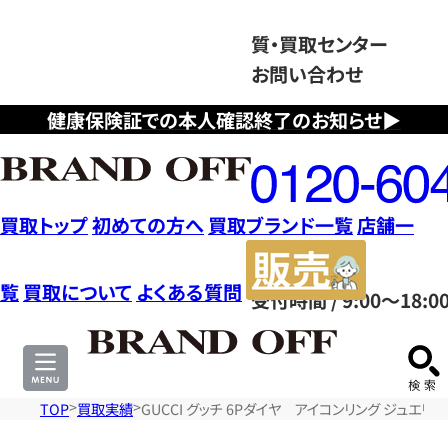
質・買取センター
お問い合わせ
健康保険証での本人確認終了のお知らせ▶
フ
リ
ー
ダ
買取トップ
初めての方へ
買取ブランド一覧
店舗一
イ
販
ヤ
売
覧
買取について
よくある質問
受付時間 / 9:00～18:0
ル
サ
0120604117
イ
ト
TOP
買取実績
GUCCI グッチ 6Pダイヤ アイコンリング ジュエリー