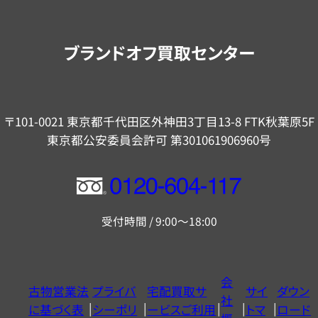
案
内
ブランドオフ買取センター
〒101-0021 東京都千代田区外神田3丁目13-8 FTK秋葉原5F
東京都公安委員会許可 第301061906960号
フ
リ
受付時間 / 9:00～18:00
ー
ダ
イ
会
古物営業法
プライバ
宅配買取サ
サイ
ダウン
ヤ
社
に基づく表
シーポリ
ービスご利用
トマ
ロード
ル