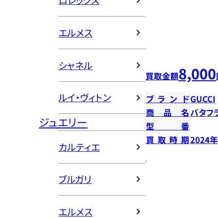
ロレックス
エルメス
シャネル
8,000
買取金額
ルイ・ヴィトン
ブランド
GUCCI
商品名
バタフ
ジュエリー
型番
買取時期
2024
カルティエ
ブルガリ
エルメス