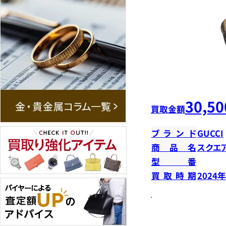
30,50
買取金額
ブランド
GUCCI
商品名
スクエ
型番
買取時期
2024