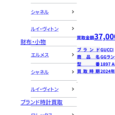
シャネル
ルイ・ヴィトン
37,00
買取金額
財布・小物
ブランド
GUCCI
エルメス
商品名
GGラ
型番
1897 A
買取時期
2024
シャネル
ルイ・ヴィトン
ブランド時計買取