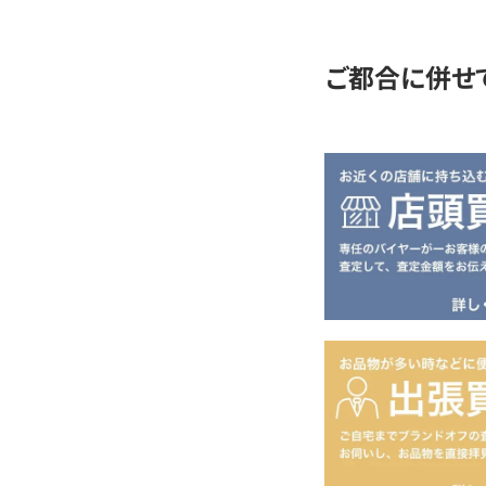
定
ご都合に併せ