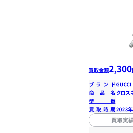
2,300
買取金額
ブランド
GUCCI
商品名
クロス
型番
買取時期
2023
買取実