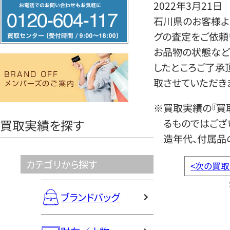
フ
2022年3月21日
リ
石川県のお客様より
ー
グの査定をご依頼
ダ
お品物の状態など
イ
したところご了承
ヤ
取させていただき
ル
※買取実績の『買
0120604117
るものではござ
買取実績を探す
造年代、付属品
カテゴリから探す
<
次の買取
ブランドバッグ