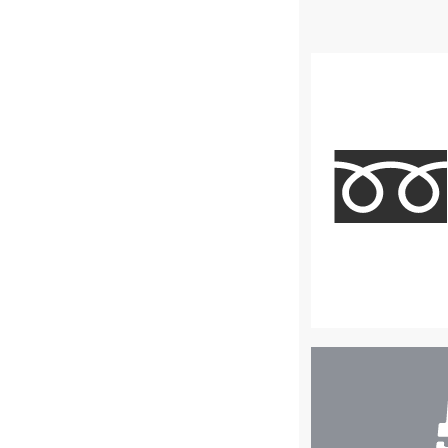
店
舗
検