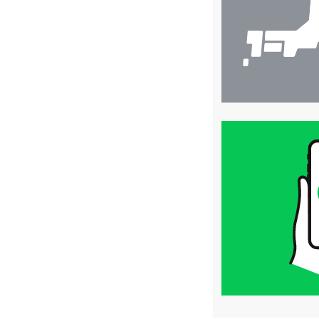
索
買
取
価
格
は
LINE
簡
単
査