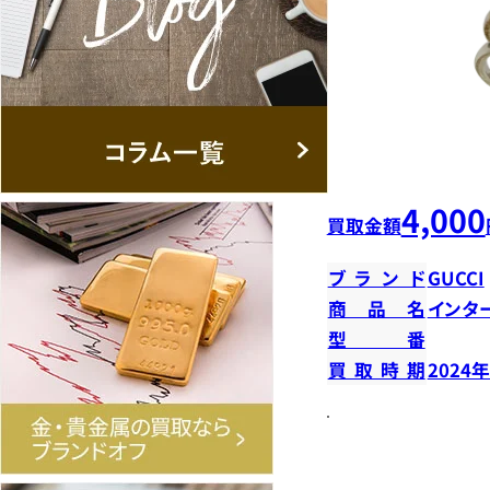
4,000
買取金額
ブランド
GUCCI
商品名
インタ
型番
買取時期
2024