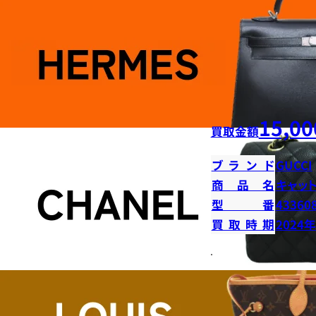
15,00
買取金額
ブランド
GUCCI
商品名
キャッ
型番
43360
買取時期
2024