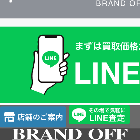
買
取
価
格
は
LINE
簡
単
査
店
定
舗
の
ご