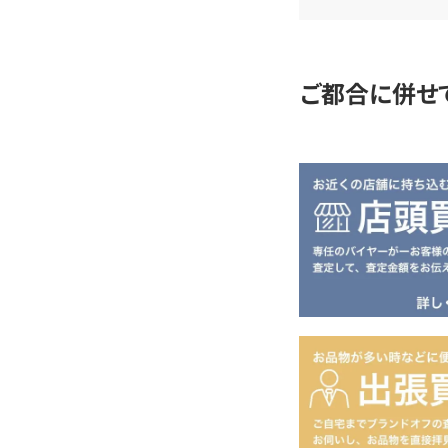
定
ご都合に併せ