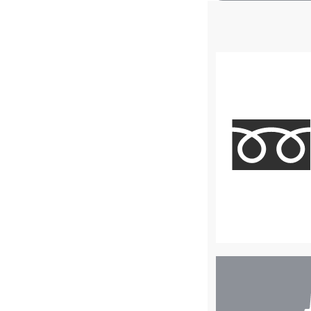
店
舗
検