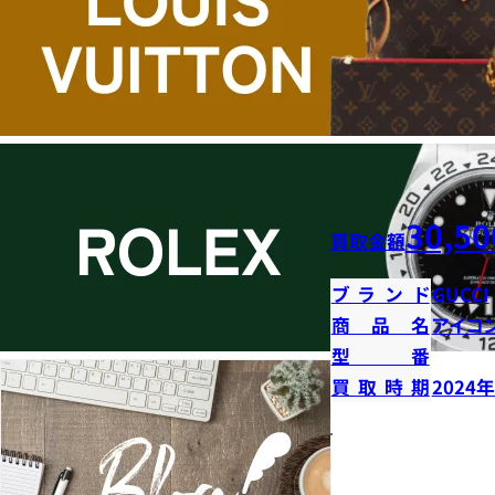
30,50
買取金額
ブランド
GUCCI
商品名
アイコ
型番
買取時期
2024