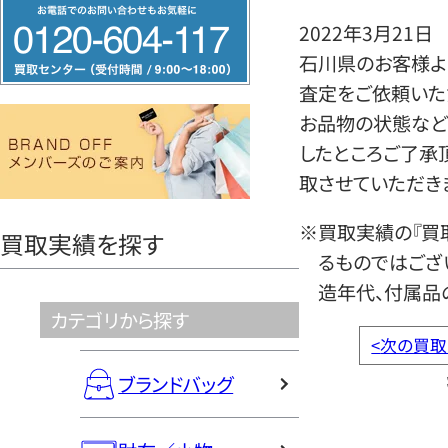
フ
2022年3月21日
リ
石川県のお客様よ
ー
査定をご依頼いた
ダ
お品物の状態など
イ
したところご了承
ヤ
取させていただき
ル
0120604117
※買取実績の『買
買取実績を探す
るものではござ
造年代、付属品
カテゴリから探す
<
次の買取
ブランドバッグ