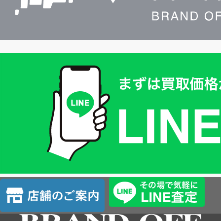
買
取
価
格
は
LINE
簡
単
査
店
定
舗
の