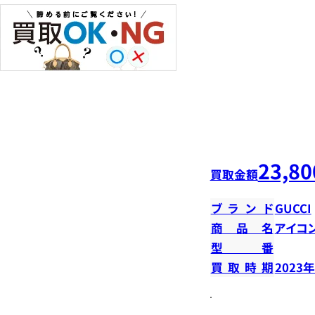
23,80
買取金額
ブランド
GUCCI
商品名
アイコ
型番
買取時期
2023