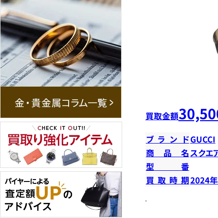
30,50
買取金額
ブランド
GUCCI
商品名
スクエ
型番
買取時期
2024