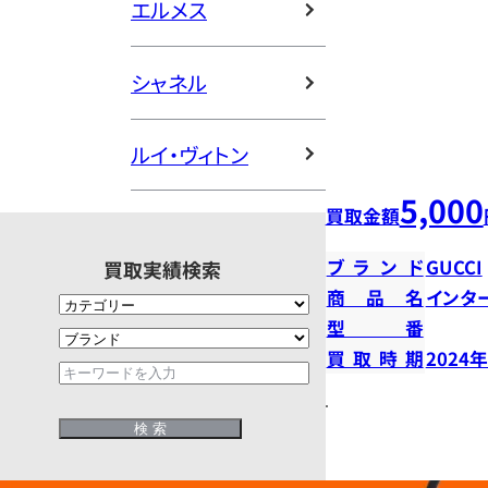
エルメス
シャネル
ルイ・ヴィトン
5,000
買取金額
ブランド
GUCCI
買取実績検索
商品名
インタ
型番
買取時期
2024