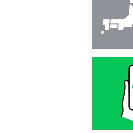
索
買
取
価
格
は
LINE
簡
単
査