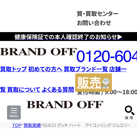
質・買取センター
お問い合わせ
健康保険証での本人確認終了のお知らせ▶
フ
リ
ー
ダ
買取トップ
初めての方へ
買取ブランド一覧
店舗一
イ
販
ヤ
売
覧
買取について
よくある質問
受付時間 / 9:00～18:0
ル
サ
0120604117
イ
ト
TOP
買取実績
GUCCI グッチ ハート アイコンリング ジュエリー K