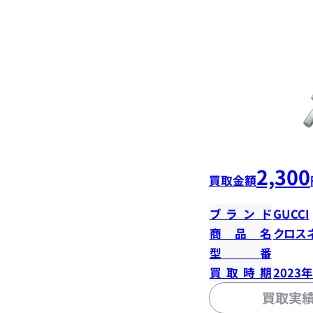
2,300
買取金額
ブランド
GUCCI
商品名
クロス
型番
買取時期
2023
買取実