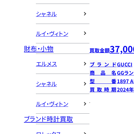
シャネル
ルイ・ヴィトン
37,00
財布・小物
買取金額
エルメス
ブランド
GUCCI
商品名
GGラ
型番
1897 A
シャネル
買取時期
2024
ルイ・ヴィトン
ブランド時計買取