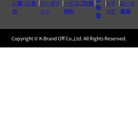
に基づく表
シーポリ
ービスご利用
トマ
ロード
ル
概
示
シー
規約
ップ
書類
0120604117
要
Copyright © K-Brand Off Co.,Ltd. All Rights Reserved.