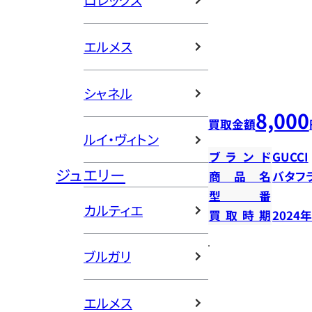
ロレックス
エルメス
シャネル
8,000
買取金額
ルイ・ヴィトン
ブランド
GUCCI
ジュエリー
商品名
バタフ
型番
カルティエ
買取時期
2024
ブルガリ
エルメス