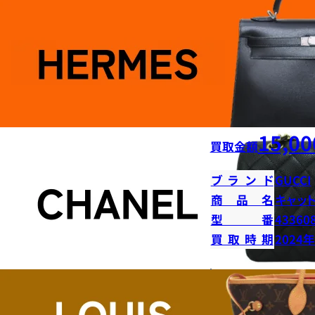
15,00
買取金額
ブランド
GUCCI
商品名
キャッ
型番
43360
買取時期
2024