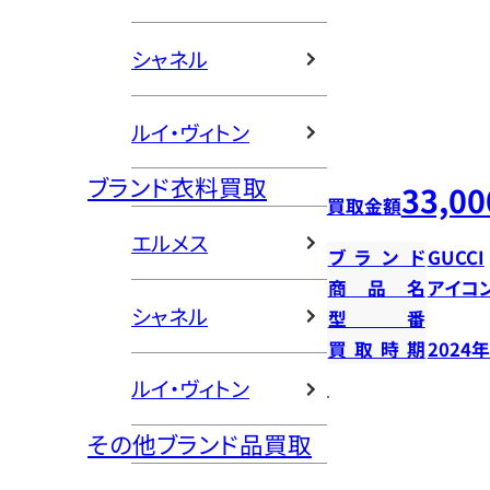
シャネル
ルイ・ヴィトン
ブランド衣料買取
33,00
買取金額
エルメス
ブランド
GUCCI
商品名
アイコ
シャネル
型番
買取時期
2024
ルイ・ヴィトン
その他ブランド品買取