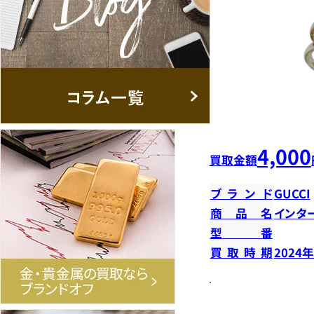
4,000
買取金額
ブランド
GUCCI
商品名
インタ
型番
買取時期
2024