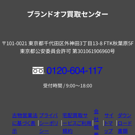
内
ブランドオフ買取センター
〒101-0021 東京都千代田区外神田3丁目13-8 FTK秋葉原5F
東京都公安委員会許可 第301061906960号
フ
リ
受付時間 / 9:00～18:00
ー
ダ
イ
会
古物営業法
プライバ
宅配買取サ
サイ
ダウン
ヤ
社
に基づく表
シーポリ
ービスご利用
トマ
ロード
ル
概
示
シー
規約
ップ
書類
0120604117
要