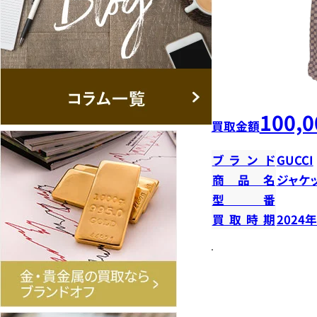
100,0
買取金額
ブランド
GUCCI
商品名
ジャケ
型番
買取時期
2024