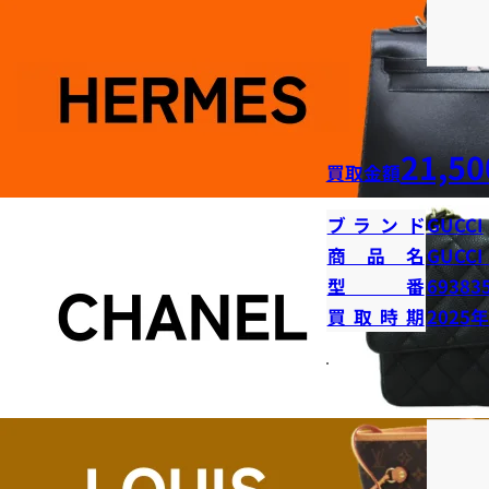
21,50
買取金額
ブランド
GUCCI
商品名
GUCC
型番
69383
買取時期
2025