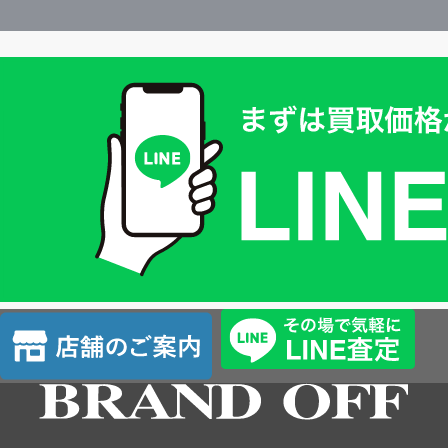
買
取
価
格
は
LINE
簡
単
査
店
定
舗
の
ご
案