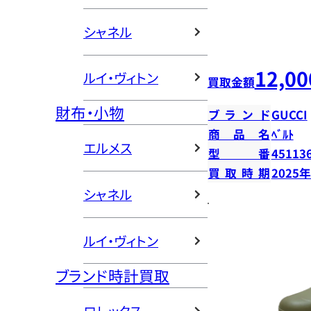
シャネル
12,00
ルイ・ヴィトン
買取金額
財布・小物
ブランド
GUCCI
商品名
ﾍﾞﾙﾄ
エルメス
型番
45113
買取時期
2025
シャネル
ルイ・ヴィトン
ブランド時計買取