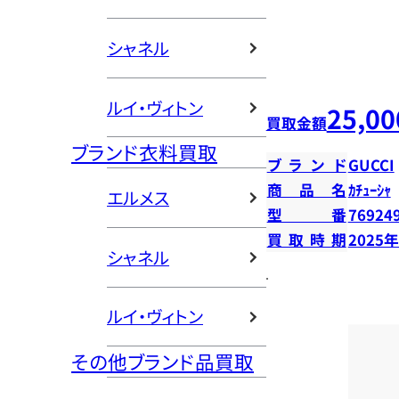
シャネル
ルイ・ヴィトン
25,00
買取金額
ブランド衣料買取
ブランド
GUCCI
商品名
ｶﾁｭｰｼｬ
エルメス
型番
76924
買取時期
2025
シャネル
ルイ・ヴィトン
その他ブランド品買取