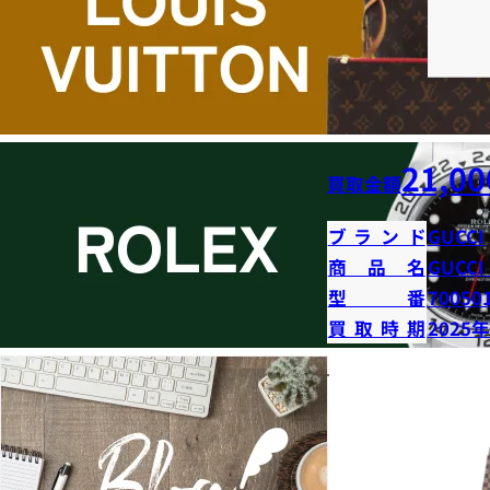
21,00
買取金額
ブランド
GUCCI
商品名
GUCCI
型番
70050
買取時期
2025