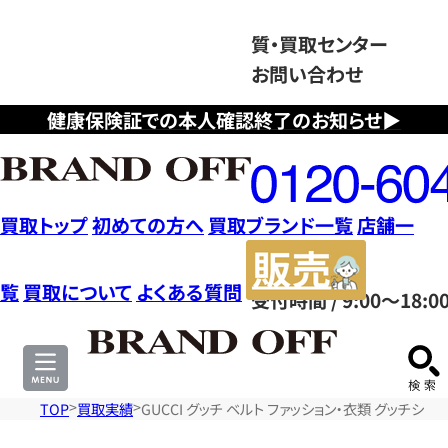
質・買取センター
お問い合わせ
健康保険証での本人確認終了のお知らせ▶
フ
リ
ー
ダ
買取トップ
初めての方へ
買取ブランド一覧
店舗一
イ
販
ヤ
売
覧
買取について
よくある質問
受付時間 / 9:00～18:0
ル
サ
0120604117
イ
ト
TOP
買取実績
GUCCI グッチ ベルト ファッション・衣類 グッチシマ 