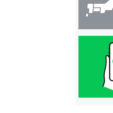
買
取
価
格
は
LINE
簡
単
査
定