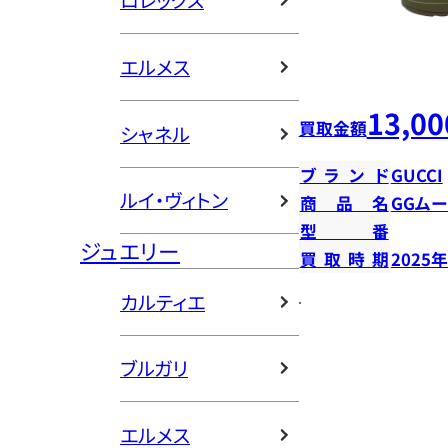
ロレックス
エルメス
13,00
買取金額
シャネル
ブランド
GUCCI
ルイ・ヴィトン
商品名
GGム
型番
ジュエリー
買取時期
2025
カルティエ
ブルガリ
エルメス