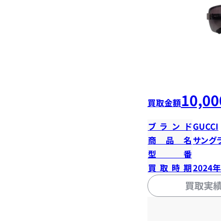
10,00
買取金額
ブランド
GUCCI
商品名
サング
型番
買取時期
2024
買取実