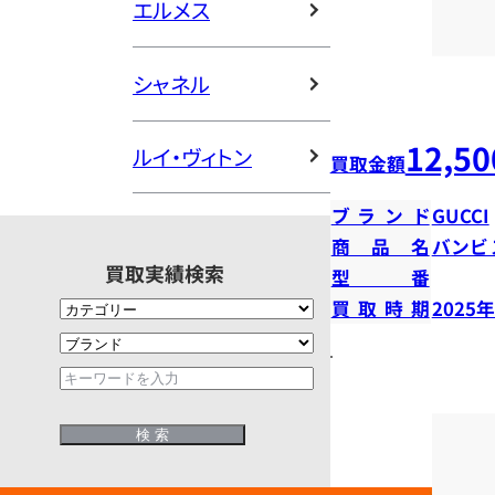
エルメス
シャネル
12,50
ルイ・ヴィトン
買取金額
ブランド
GUCCI
商品名
バンビ
買取実績検索
型番
買取時期
2025