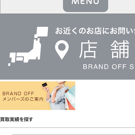
店
舗
検
索
買取実績を探す