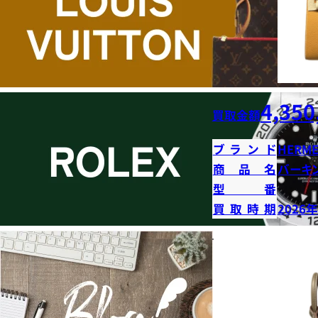
4,350
買取金額
ブランド
HERME
商品名
バーキン
型番
買取時期
2026