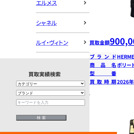
エルメス
シャネル
900,0
ルイ・ヴィトン
買取金額
ブランド
HERME
商品名
ボリー
型番
買取実績検索
買取時期
2026