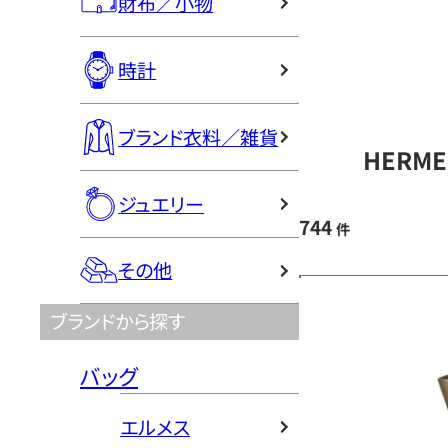
財布／小物
時計
ブランド衣料／雑貨
HERM
ジュエリー
744
件
その他
ブランドから探す
バッグ
エルメス