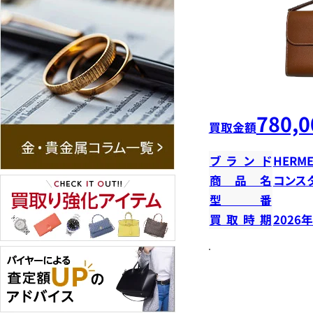
780,0
買取金額
ブランド
HERME
商品名
コンス
型番
買取時期
2026