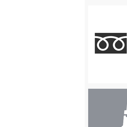
店
舗
検
索