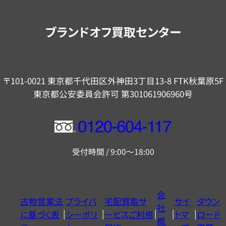
案
内
ブランドオフ買取センター
〒101-0021 東京都千代田区外神田3丁目13-8 FTK秋葉原5F
東京都公安委員会許可 第301061906960号
フ
リ
受付時間 / 9:00～18:00
ー
ダ
イ
会
古物営業法
プライバ
宅配買取サ
サイ
ダウン
ヤ
社
に基づく表
シーポリ
ービスご利用
トマ
ロード
ル
概