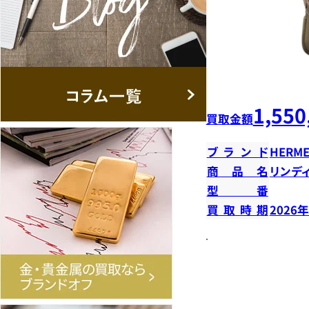
1,550
買取金額
ブランド
HERME
商品名
リンデ
型番
買取時期
2026