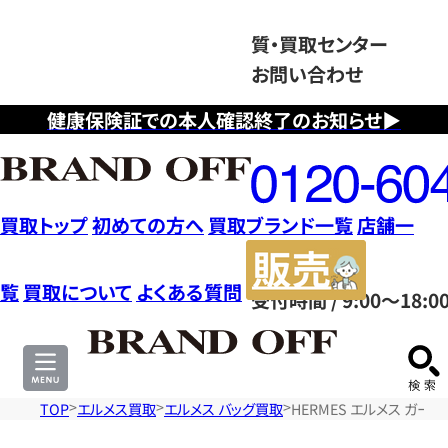
質・買取センター
お問い合わせ
健康保険証での本人確認終了のお知らせ▶
フ
リ
ー
ダ
買取トップ
初めての方へ
買取ブランド一覧
店舗一
イ
販
ヤ
売
覧
買取について
よくある質問
受付時間 / 9:00～18:0
ル
サ
0120604117
イ
ト
TOP
エルメス買取
エルメス バッグ買取
HERMES エルメス ガー