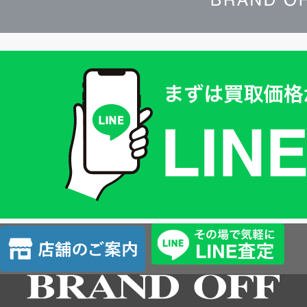
買
取
価
格
は
LINE
簡
単
査
店
定
舗
の
ご