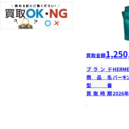
1,250
買取金額
ブランド
HERME
商品名
バーキン
型番
買取時期
2026