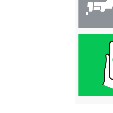
買
取
価
格
は
LINE
簡
単
査
定