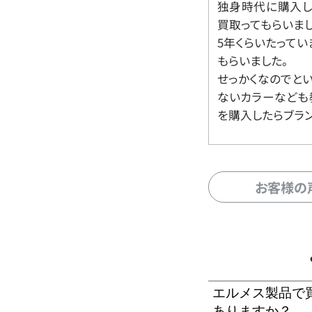
独身時代に購入した
買取ってもらいま
5年くらいたって
もらいました。
せっかくなのでと
ないカラーなども
を購入したらブラ
お客様の
エルメス製品で
ありますか？