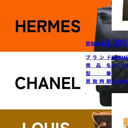
3,300
買取金額
ブランド
HERME
商品名
ケリー2
型番
買取時期
2026