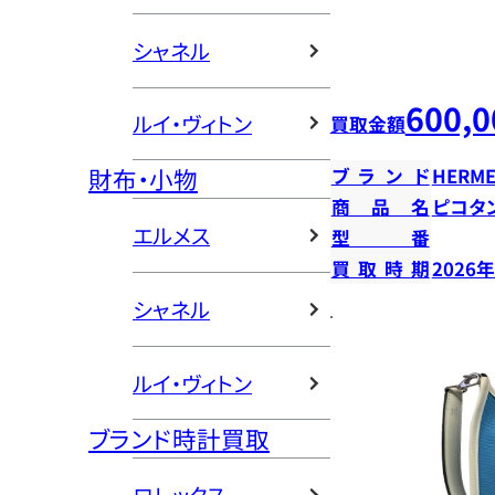
シャネル
600,0
ルイ・ヴィトン
買取金額
財布・小物
ブランド
HERME
商品名
ピコタン
エルメス
型番
買取時期
2026
シャネル
ルイ・ヴィトン
ブランド時計買取