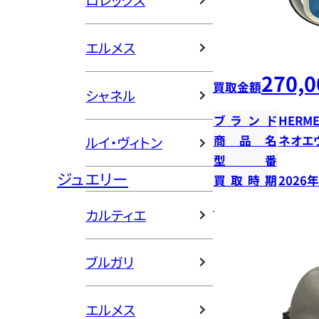
ロレックス
エルメス
270,0
買取金額
シャネル
ブランド
HERME
商品名
ネオエ
ルイ・ヴィトン
型番
ジュエリー
買取時期
2026
カルティエ
ブルガリ
エルメス