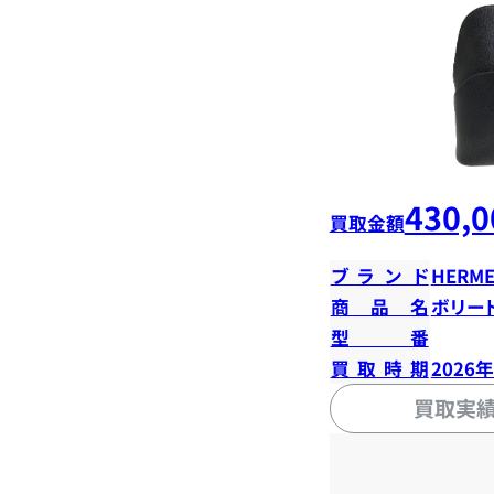
430,0
買取金額
ブランド
HERME
商品名
ボリード
型番
買取時期
2026
買取実