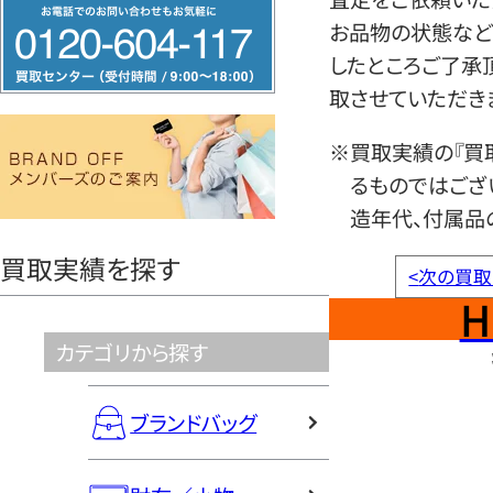
フ
お品物の状態など
リ
したところご了承
ー
取させていただき
ダ
イ
※買取実績の『買
ヤ
るものではござ
ル
造年代、付属品
0120604117
買取実績を探す
<
次の買取
H
カテゴリから探す
ブランドバッグ