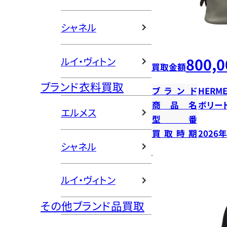
シャネル
800,0
ルイ・ヴィトン
買取金額
ブランド衣料買取
ブランド
HERME
商品名
ボリー
エルメス
型番
買取時期
2026
シャネル
ルイ・ヴィトン
その他ブランド品買取