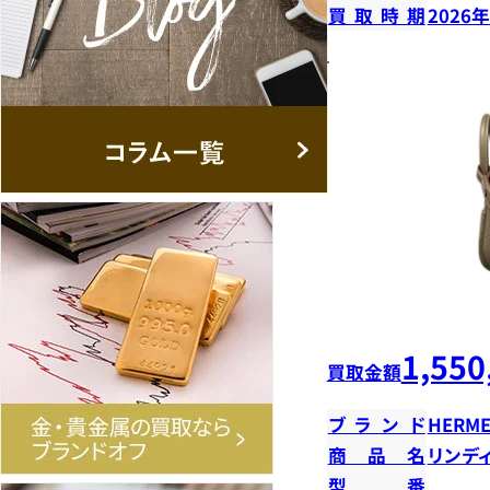
買取時期
2026
1,550
買取金額
ブランド
HERME
商品名
リンデ
型番