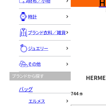
H
財布／小物
時計
ブランド衣料／雑貨
ジュエリー
その他
ブランドから探す
HERM
バッグ
744
件
エルメス