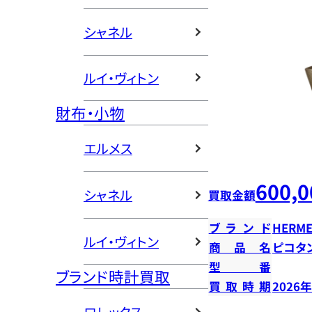
シャネル
ルイ・ヴィトン
財布・小物
エルメス
600,0
シャネル
買取金額
ブランド
HERME
ルイ・ヴィトン
商品名
ピコタン
型番
ブランド時計買取
買取時期
2026