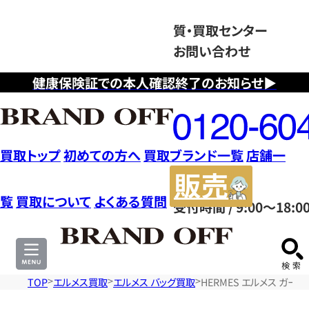
質・買取センター
お問い合わせ
健康保険証での本人確認終了のお知らせ▶
フ
リ
ー
ダ
買取トップ
初めての方へ
買取ブランド一覧
店舗一
イ
販
ヤ
売
覧
買取について
よくある質問
受付時間 / 9:00～18:0
ル
サ
0120604117
イ
ト
TOP
エルメス買取
エルメス バッグ買取
HERMES エルメス ガ