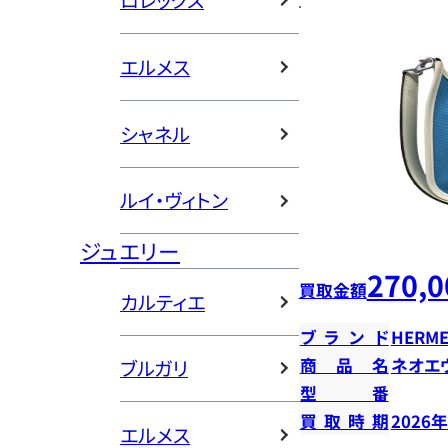
ロレックス
エルメス
シャネル
ルイ・ヴィトン
ジュエリー
270,0
買取金額
カルティエ
ブランド
HERME
商品名
ネオエ
ブルガリ
型番
買取時期
2026
エルメス