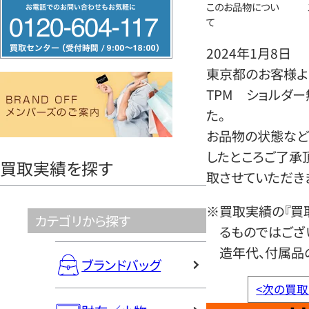
フ
このお品物につい
て
リ
ー
2024年1月8日
ダ
東京都のお客様よ
イ
TPM ショルダ
ヤ
た。
ル
お品物の状態など
0120604117
したところご了承
買取実績を探す
取させていただき
※買取実績の『買
カテゴリから探す
るものではござ
造年代、付属品
ブランドバッグ
<
次の買取