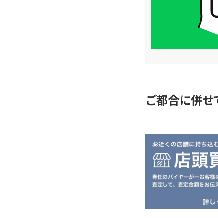
LINE
簡
単
査
定
ご都合に併せ