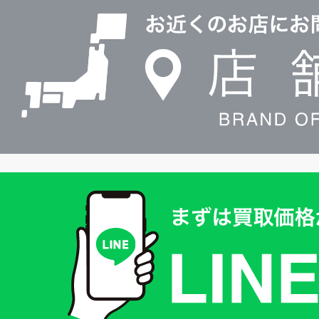
舗
検
索
買
取
価
格
は
LINE
簡