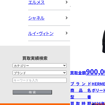
エルメス
シャネル
ルイ・ヴィトン
買取実績検索
900,0
買取金額
ブランド
HERME
商品名
ボリー
型番
買取時期
2026