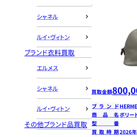
シャネル
ルイ・ヴィトン
ブランド衣料買取
エルメス
800,0
シャネル
買取金額
ブランド
HERME
ルイ・ヴィトン
商品名
ボリー
その他ブランド品買取
型番
買取時期
2026