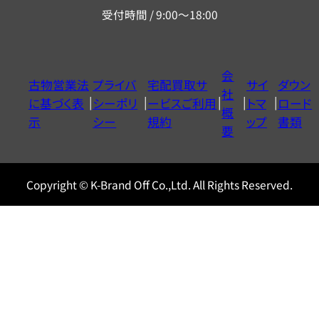
リ
受付時間 / 9:00～18:00
ー
ダ
イ
会
古物営業法
プライバ
宅配買取サ
サイ
ダウン
ヤ
社
に基づく表
シーポリ
ービスご利用
トマ
ロード
ル
概
示
シー
規約
ップ
書類
0120604117
要
Copyright © K-Brand Off Co.,Ltd. All Rights Reserved.