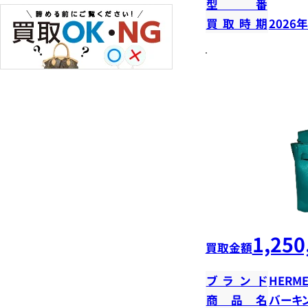
型番
買取時期
2026
1,250
買取金額
ブランド
HERME
商品名
バーキン