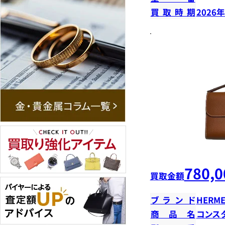
買取時期
2026
780,0
買取金額
ブランド
HERME
商品名
コンス