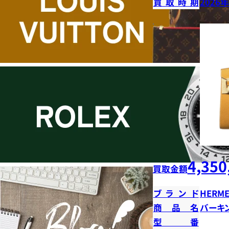
買取時期
2026
4,350
買取金額
ブランド
HERME
商品名
バーキン
型番