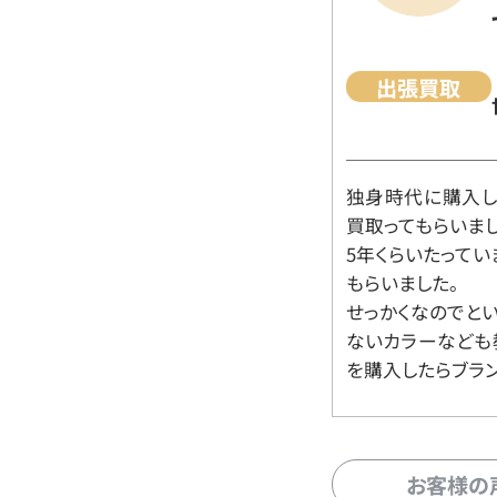
出張買取
独身時代に購入した
買取ってもらいま
5年くらいたって
もらいました。
せっかくなのでと
ないカラーなども
を購入したらブラ
お客様の