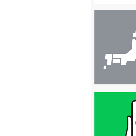
店
舗
検
索
買
取
価
格
は