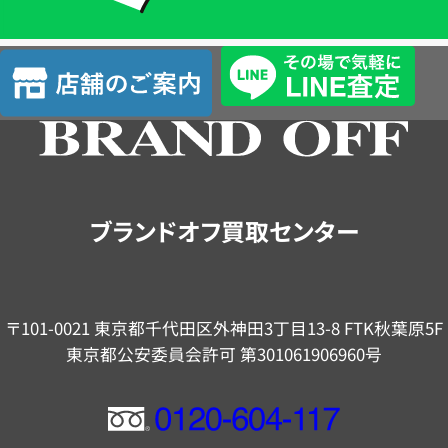
単
査
店
定
舗
の
ご
案
内
ブランドオフ買取センター
〒101-0021 東京都千代田区外神田3丁目13-8 FTK秋葉原5F
東京都公安委員会許可 第301061906960号
フ