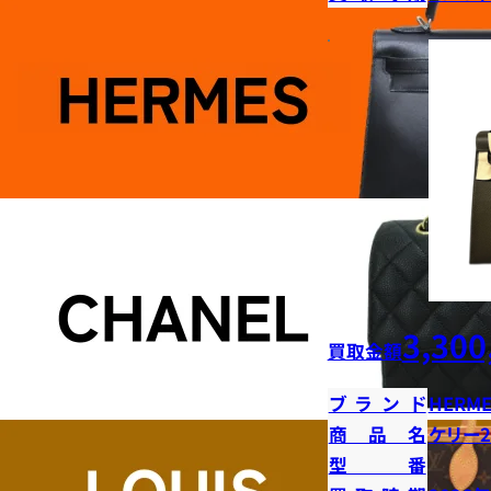
3,300
買取金額
ブランド
HERME
商品名
ケリー2
型番