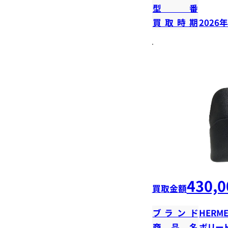
型番
買取時期
2026
430,0
買取金額
ブランド
HERME
商品名
ボリード