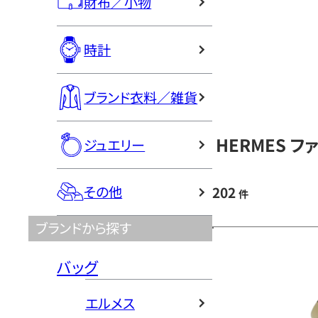
財布／小物
時計
ブランド衣料／雑貨
HERMES 
ジュエリー
その他
202
件
ブランドから探す
バッグ
エルメス