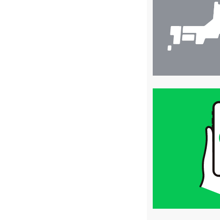
索
買
取
価
格
は
LINE
簡
単
査