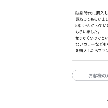
独身時代に購入した
買取ってもらいま
5年くらいたって
もらいました。
せっかくなのでと
ないカラーなども
を購入したらブラ
お客様の