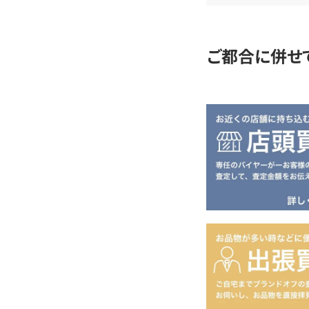
定
ご都合に併せ