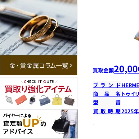
20,00
買取金額
ブランド
HERME
商品名
トゥイ
型番
買取時期
2025