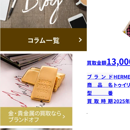
13,00
買取金額
ブランド
HERME
商品名
トゥイ
型番
買取時期
2025