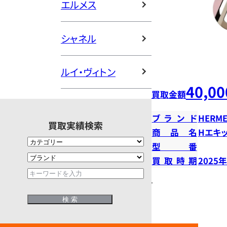
エルメス
シャネル
ルイ・ヴィトン
40,00
買取金額
ブランド
HERME
買取実績検索
商品名
Hエキ
型番
買取時期
2025