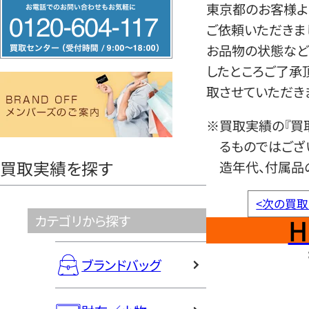
フ
東京都のお客様よ
リ
ご依頼いただきま
ー
お品物の状態など
ダ
したところご了承
イ
取させていただき
ヤ
※買取実績の『買
ル
るものではござ
0120604117
買取実績を探す
造年代、付属品
<
次の買取
H
カテゴリから探す
ブランドバッグ