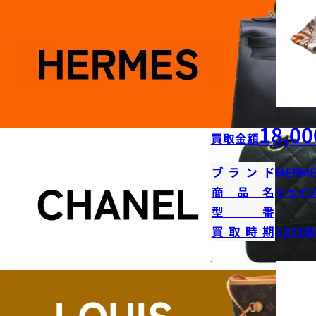
18,00
買取金額
ブランド
HERME
商品名
トゥイ
型番
買取時期
2025