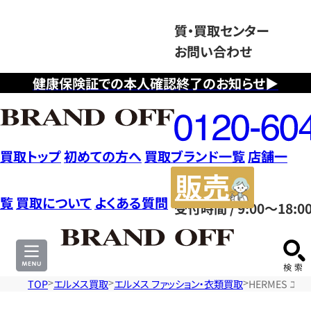
質・買取センター
お問い合わせ
健康保険証での本人確認終了のお知らせ▶
フ
リ
ー
ダ
買取トップ
初めての方へ
買取ブランド一覧
店舗一
イ
販
ヤ
売
覧
買取について
よくある質問
受付時間 / 9:00～18:0
ル
サ
0120604117
イ
ト
TOP
エルメス買取
エルメス ファッション・衣類買取
HERMES エ