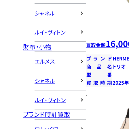
シャネル
ルイ・ヴィトン
16,00
買取金額
財布・小物
ブランド
HERME
エルメス
商品名
トリオ
型番
シャネル
買取時期
2025
ルイ・ヴィトン
ブランド時計買取