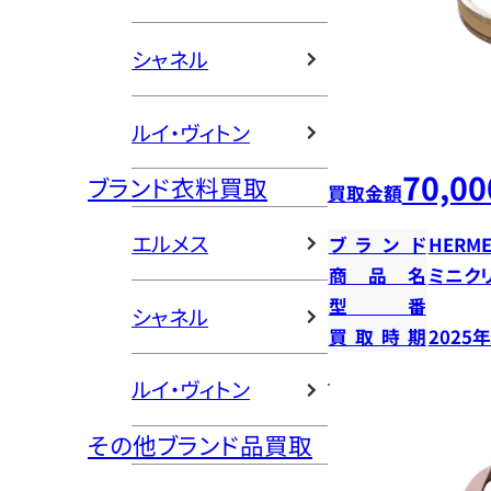
シャネル
ルイ・ヴィトン
70,00
ブランド衣料買取
買取金額
エルメス
ブランド
HERME
商品名
ミニク
型番
シャネル
買取時期
2025
ルイ・ヴィトン
その他ブランド品買取