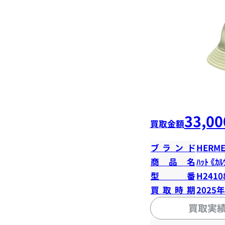
33,00
買取金額
ブランド
HERME
商品名
ﾊｯﾄ 《ｶﾙ
型番
H2410
買取時期
2025
買取実