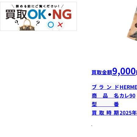
9,000
買取金額
ブランド
HERME
商品名
カレ90
型番
買取時期
2025