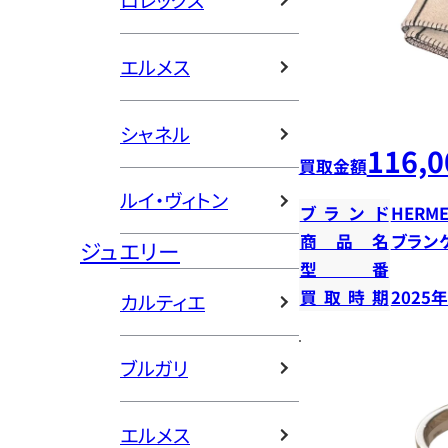
ロレックス
エルメス
シャネル
116,0
買取金額
ルイ・ヴィトン
ブランド
HERME
商品名
ブラン
ジュエリー
型番
買取時期
2025
カルティエ
ブルガリ
エルメス