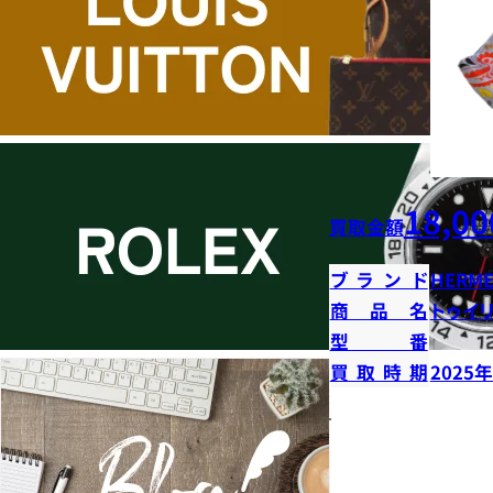
18,00
買取金額
ブランド
HERME
商品名
トゥイ
型番
買取時期
2025