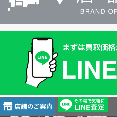
買
取
価
格
は
LINE
簡
単
査
店
定
舗
の