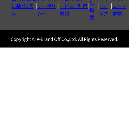
ヤ
社
に基づく表
シーポリ
ービスご利用
トマ
ロード
ル
概
示
シー
規約
ップ
書類
0120604117
要
Copyright © K-Brand Off Co.,Ltd. All Rights Reserved.