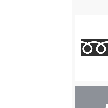
店
舗
検