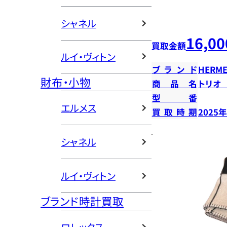
シャネル
16,00
買取金額
ルイ・ヴィトン
ブランド
HERME
財布・小物
商品名
トリオ
型番
エルメス
買取時期
2025
シャネル
ルイ・ヴィトン
ブランド時計買取