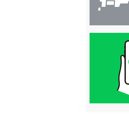
買
取
価
格
は
LINE
簡
単
査
定