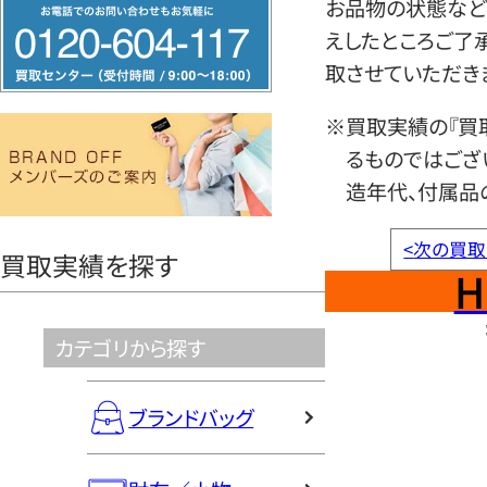
フ
お品物の状態など
リ
えしたところご了
ー
取させていただき
ダ
※買取実績の『買
イ
るものではござ
ヤ
造年代、付属品
ル
0120604117
<
次の買取
買取実績を探す
H
カテゴリから探す
ブランドバッグ