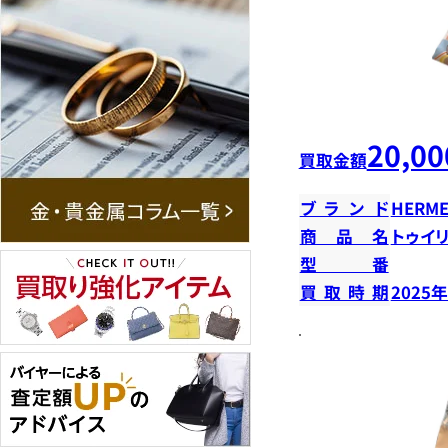
20,00
買取金額
ブランド
HERME
商品名
トゥイ
型番
買取時期
2025