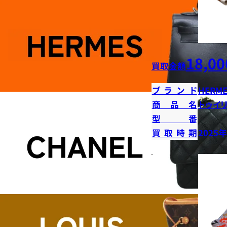
18,00
買取金額
ブランド
HERME
商品名
トゥイ
型番
買取時期
2025