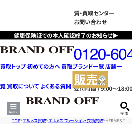
質・買取センター
お問い合わせ
健康保険証での本人確認終了のお知らせ▶
フ
リ
ー
ダ
買取トップ
初めての方へ
買取ブランド一覧
店舗一
イ
販
ヤ
売
覧
買取について
よくある質問
受付時間 / 9:00～18:0
ル
サ
0120604117
イ
ト
TOP
エルメス買取
エルメス ファッション・衣類買取
HERMES エ