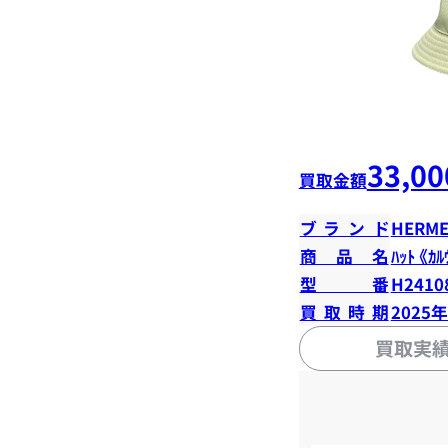
33,00
買取金額
ブランド
HERME
商品名
ﾊｯﾄ 《ｶﾙ
型番
H2410
買取時期
2025
買取実