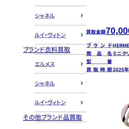
シャネル
70,00
買取金額
ルイ・ヴィトン
ブランド
HERME
ブランド衣料買取
商品名
ミニク
型番
エルメス
買取時期
2025
シャネル
ルイ・ヴィトン
その他ブランド品買取