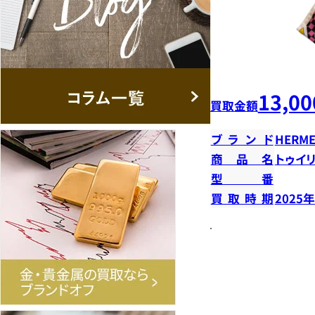
13,00
買取金額
ブランド
HERME
商品名
トゥイ
型番
買取時期
2025