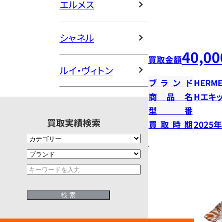
エルメス
シャネル
40,00
買取金額
ルイ・ヴィトン
ブランド
HERME
商品名
Hエキ
型番
買取実績検索
買取時期
2025