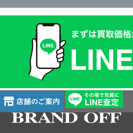
買
取
価
格
は
LINE
簡
単
査
店
定
舗
の
ご
案