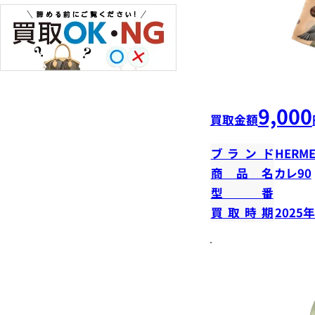
9,000
買取金額
ブランド
HERME
商品名
カレ90
型番
買取時期
2025