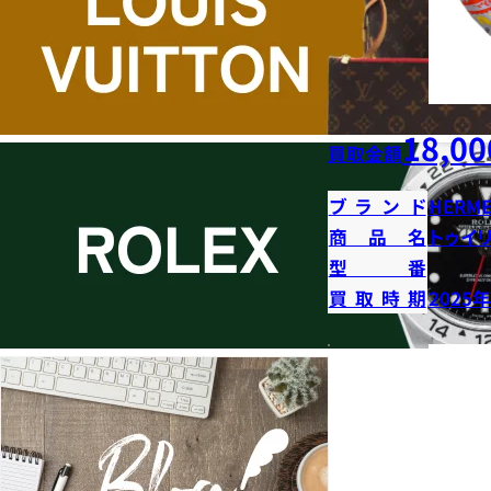
18,00
買取金額
ブランド
HERME
商品名
トゥイ
型番
買取時期
2025