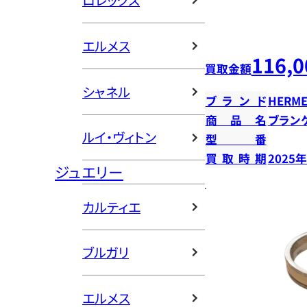
ロレックス
エルメス
116,0
買取金額
シャネル
ブランド
HERME
商品名
ブラン
ルイ・ヴィトン
型番
買取時期
2025
ジュエリー
カルティエ
ブルガリ
エルメス