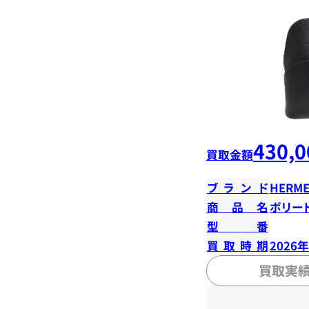
430,0
買取金額
ブランド
HERME
商品名
ボリード
型番
買取時期
2026
買取実