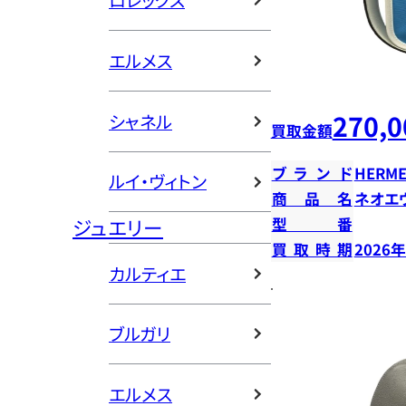
ロレックス
エルメス
270,0
シャネル
買取金額
ブランド
HERME
ルイ・ヴィトン
商品名
ネオエ
ジュエリー
型番
買取時期
2026
カルティエ
ブルガリ
エルメス