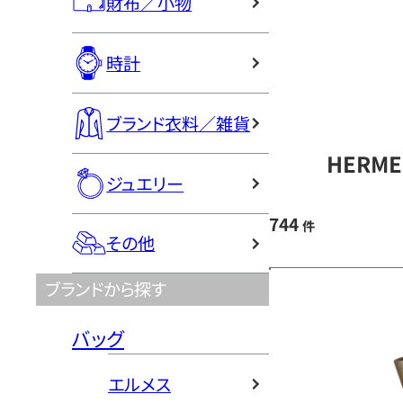
財布／小物
時計
ブランド衣料／雑貨
HERM
ジュエリー
744
件
その他
ブランドから探す
バッグ
エルメス