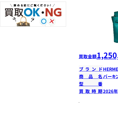
1,250
買取金額
ブランド
HERME
商品名
バーキン
型番
買取時期
2026