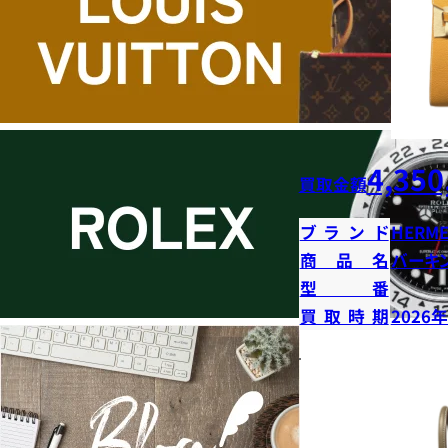
4,350
買取金額
ブランド
HERME
商品名
バーキン
型番
買取時期
2026