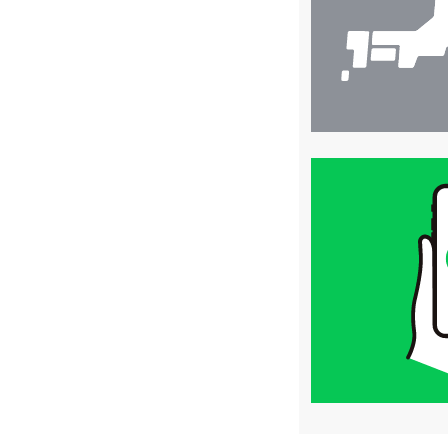
買
取
価
格
は
LINE
簡
単
査
定