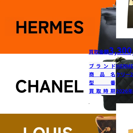
3,300
買取金額
ブランド
HERME
商品名
ケリー2
型番
買取時期
2026