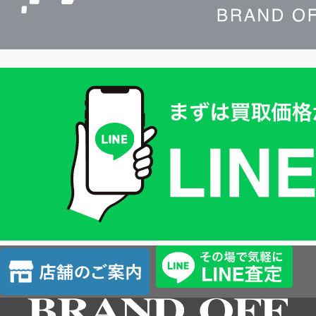
買
取
価
格
は
LINE
簡
単
査
店
定
舗
の