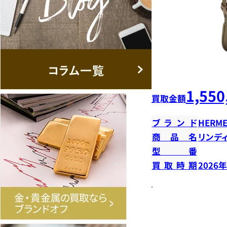
1,550
買取金額
ブランド
HERME
商品名
リンデ
型番
買取時期
2026