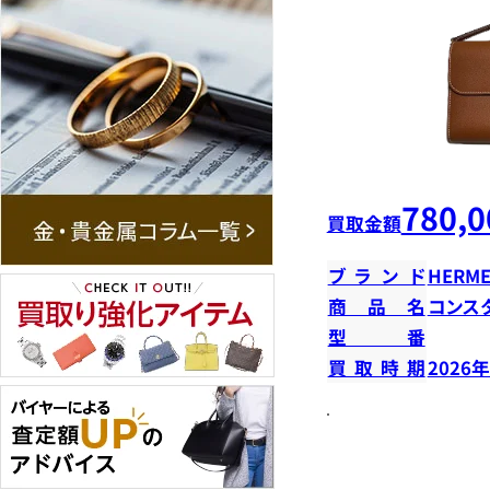
780,0
買取金額
ブランド
HERME
商品名
コンス
型番
買取時期
2026