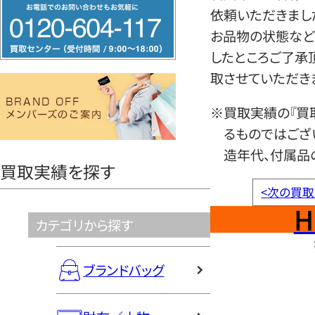
フ
依頼いただきまし
リ
お品物の状態など
ー
したところご了承
ダ
取させていただき
イ
ヤ
※買取実績の『買
ル
るものではござ
0120604117
造年代、付属品
買取実績を探す
<
次の買取
H
カテゴリから探す
ブランドバッグ