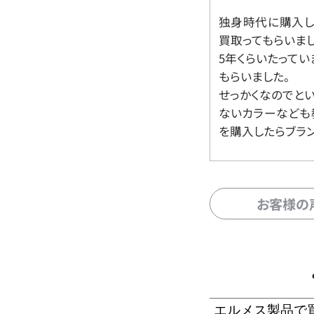
独身時代に購入した
買取ってもらいま
5年くらいたって
もらいました。
せっかくなのでと
ないカラーなども
を購入したらブラ
お客様の
エルメス製品で