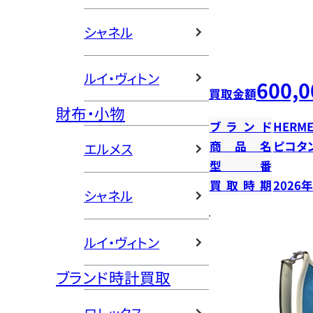
シャネル
ルイ・ヴィトン
600,0
買取金額
財布・小物
ブランド
HERME
商品名
ピコタン
エルメス
型番
買取時期
2026
シャネル
ルイ・ヴィトン
ブランド時計買取