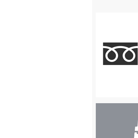
店
舗
検
索