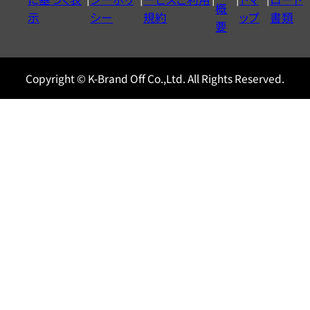
ル
概
示
シー
規約
ップ
書類
0120604117
要
Copyright © K-Brand Off Co.,Ltd. All Rights Reserved.