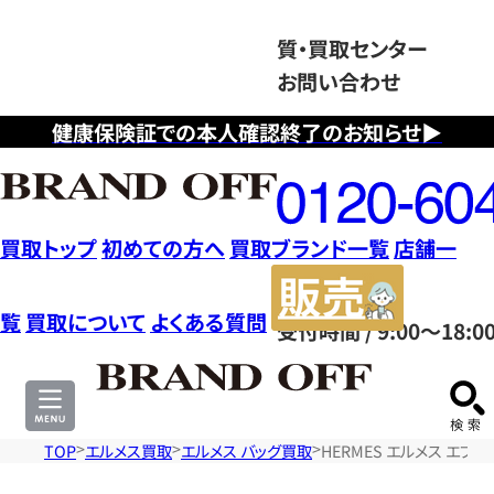
質・買取センター
お問い合わせ
健康保険証での本人確認終了のお知らせ▶
フ
リ
ー
ダ
買取トップ
初めての方へ
買取ブランド一覧
店舗一
イ
販
ヤ
売
覧
買取について
よくある質問
受付時間 / 9:00～18:0
ル
サ
0120604117
イ
ト
TOP
エルメス買取
エルメス バッグ買取
HERMES エルメス エブ