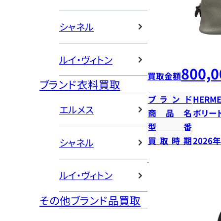
シャネル
ルイ・ヴィトン
800,0
買取金額
ブランド衣料買取
ブランド
HERME
エルメス
商品名
ボリー
型番
買取時期
2026
シャネル
ルイ・ヴィトン
その他ブランド品買取