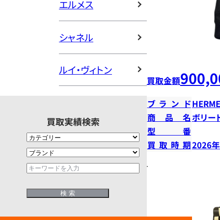
エルメス
シャネル
ルイ・ヴィトン
900,0
買取金額
ブランド
HERME
商品名
ボリー
買取実績検索
型番
買取時期
2026