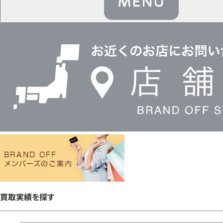
店
舗
検
索
買取実績を探す