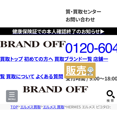
質・買取センター
お問い合わせ
健康保険証での本人確認終了のお知らせ▶
フ
リ
ー
ダ
買取トップ
初めての方へ
買取ブランド一覧
店舗一
イ
販
ヤ
売
覧
買取について
よくある質問
受付時間 / 9:00～18:0
ル
サ
0120604117
イ
ト
TOP
エルメス買取
エルメス 買取
HERMES エルメス ピコタロッ