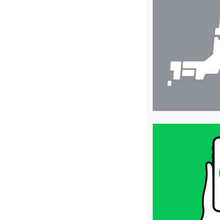
舗
検
索
買
取
価
格
は
LINE
簡