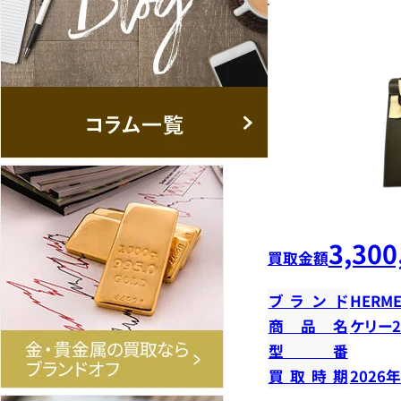
3,300
買取金額
ブランド
HERME
商品名
ケリー2
型番
買取時期
2026