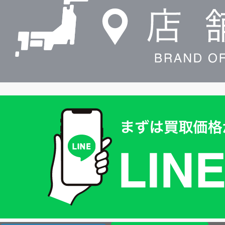
索
買
取
価
格
は
LINE
簡
単
査