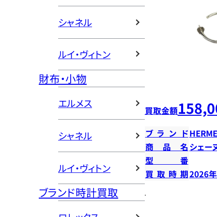
シャネル
ルイ・ヴィトン
財布・小物
エルメス
158,0
買取金額
ブランド
HERME
シャネル
商品名
シェー
型番
ルイ・ヴィトン
買取時期
2026
ブランド時計買取