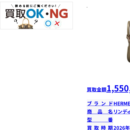
1,550
買取金額
ブランド
HERME
商品名
リンデ
型番
買取時期
2026