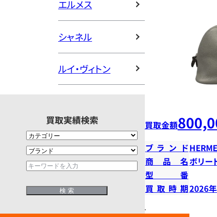
エルメス
シャネル
ルイ・ヴィトン
800,0
買取実績検索
買取金額
ブランド
HERME
商品名
ボリー
型番
買取時期
2026