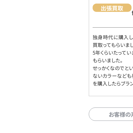
出張買取
独身時代に購入した
買取ってもらいま
5年くらいたって
もらいました。
せっかくなのでと
ないカラーなども
を購入したらブラ
お客様の