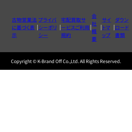
ダ
イ
会
古物営業法
プライバ
宅配買取サ
サイ
ダウン
ヤ
社
に基づく表
シーポリ
ービスご利用
トマ
ロード
ル
概
示
シー
規約
ップ
書類
0120604117
要
Copyright © K-Brand Off Co.,Ltd. All Rights Reserved.