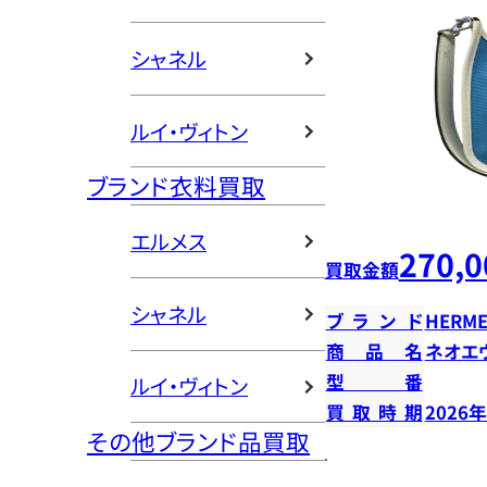
シャネル
ルイ・ヴィトン
ブランド衣料買取
エルメス
270,0
買取金額
シャネル
ブランド
HERME
商品名
ネオエ
型番
ルイ・ヴィトン
買取時期
2026
その他ブランド品買取