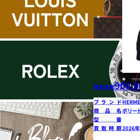
900,0
買取金額
ブランド
HERME
商品名
ボリー
型番
買取時期
2026