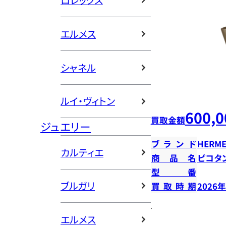
ロレックス
エルメス
シャネル
ルイ・ヴィトン
600,0
買取金額
ジュエリー
ブランド
HERME
カルティエ
商品名
ピコタン
型番
ブルガリ
買取時期
2026
エルメス