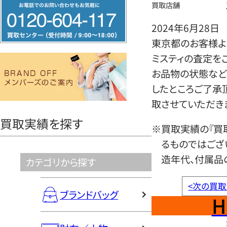
フ
買取店舗
リ
2024年6月28日
ー
東京都のお客様よ
ダ
ミスティの査定を
イ
お品物の状態など
ヤ
したところご了承
ル
取させていただき
0120604117
買取実績を探す
※買取実績の『買
るものではござ
造年代、付属品
カテゴリから探す
<
次の買取
ブランドバッグ
H