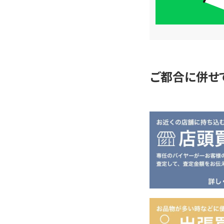
単
査
定
ご都合に併せ