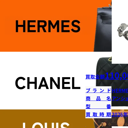
110,0
買取金額
ブランド
HERME
商品名
アンシ
型番
買取時期
2026