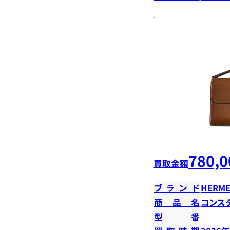
780,0
買取金額
ブランド
HERME
商品名
コンス
型番