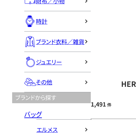
財布／小物
時計
ブランド衣料／雑貨
ジュエリー
その他
HE
ブランドから探す
1,491
件
バッグ
エルメス