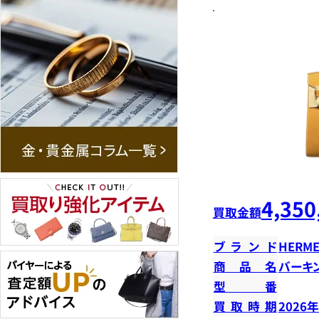
4,350
買取金額
ブランド
HERME
商品名
バーキン
型番
買取時期
2026