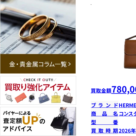
780,0
買取金額
ブランド
HERME
商品名
コンス
型番
買取時期
2026