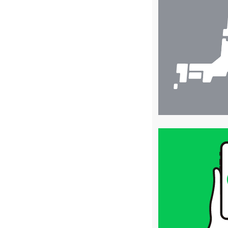
舗
検
索
買
取
価
格
は
LINE
簡