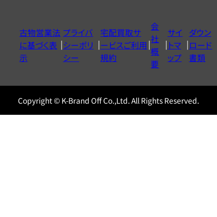
ダ
イ
会
古物営業法
プライバ
宅配買取サ
サイ
ダウン
ヤ
社
に基づく表
シーポリ
ービスご利用
トマ
ロード
ル
概
示
シー
規約
ップ
書類
0120604117
要
Copyright © K-Brand Off Co.,Ltd. All Rights Reserved.