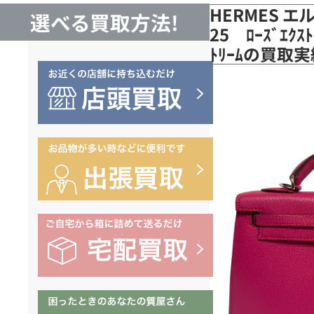
HERMES 
選べる買取方法!
25 ﾛｰｽﾞｴｸｽﾄ
ﾄﾘｰﾑの買取実