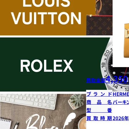
4,350
買取金額
ブランド
HERME
商品名
バーキン
型番
買取時期
2026