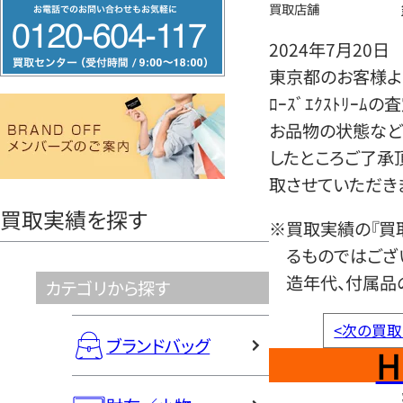
フ
買取店舗
リ
2024年7月20日
ー
東京都のお客様よ
ダ
ﾛｰｽﾞｴｸｽﾄﾘｰ
イ
お品物の状態など
ヤ
したところご了承
ル
取させていただき
0120604117
買取実績を探す
※買取実績の『買
るものではござ
造年代、付属品
カテゴリから探す
<
次の買取
ブランドバッグ
H