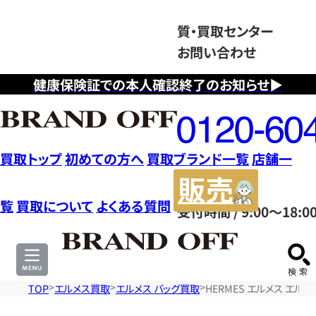
質・買取センター
お問い合わせ
健康保険証での本人確認終了のお知らせ▶
フ
リ
ー
ダ
買取トップ
初めての方へ
買取ブランド一覧
店舗一
イ
販
ヤ
売
覧
買取について
よくある質問
受付時間 / 9:00～18:0
ル
サ
0120604117
イ
ト
TOP
エルメス買取
エルメス バッグ買取
HERMES エルメス エルメス 