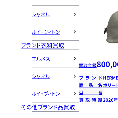
シャネル
ルイ・ヴィトン
ブランド衣料買取
エルメス
800,0
買取金額
シャネル
ブランド
HERME
商品名
ボリー
型番
ルイ・ヴィトン
買取時期
2026
その他ブランド品買取