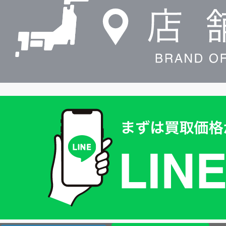
索
買
取
価
格
は
LINE
簡
単
査