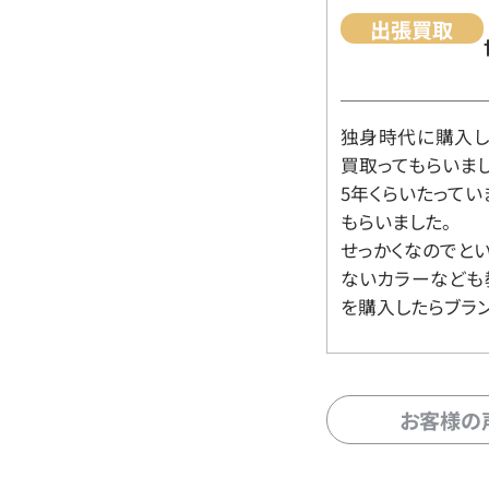
出張買取
独身時代に購入した
買取ってもらいま
5年くらいたって
もらいました。
せっかくなのでと
ないカラーなども
を購入したらブラ
お客様の