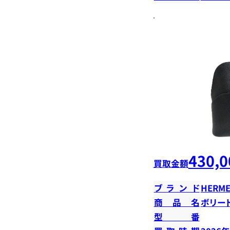
430,0
買取金額
ブランド
HERME
商品名
ボリード
型番