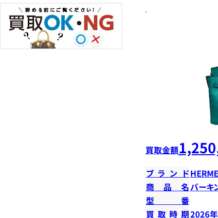
1,250
買取金額
ブランド
HERME
商品名
バーキン
型番
買取時期
2026