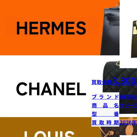
3,300
買取金額
ブランド
HERME
商品名
ケリー2
型番
買取時期
2026