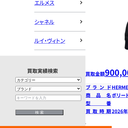
エルメス
シャネル
ルイ・ヴィトン
900,0
買取実績検索
買取金額
ブランド
HERME
商品名
ボリー
型番
買取時期
2026