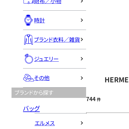
財布／小物
時計
ブランド衣料／雑貨
ジュエリー
その他
HERM
ブランドから探す
744
件
バッグ
エルメス