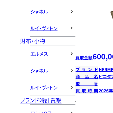
シャネル
ルイ・ヴィトン
財布・小物
エルメス
600,0
買取金額
ブランド
HERME
シャネル
商品名
ピコタン
型番
ルイ・ヴィトン
買取時期
2026
ブランド時計買取