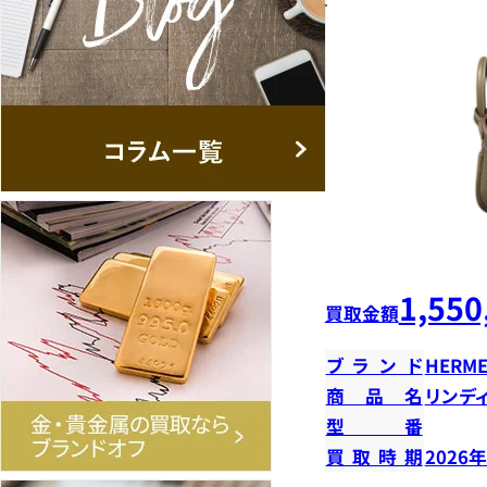
1,550
買取金額
ブランド
HERME
商品名
リンデ
型番
買取時期
2026