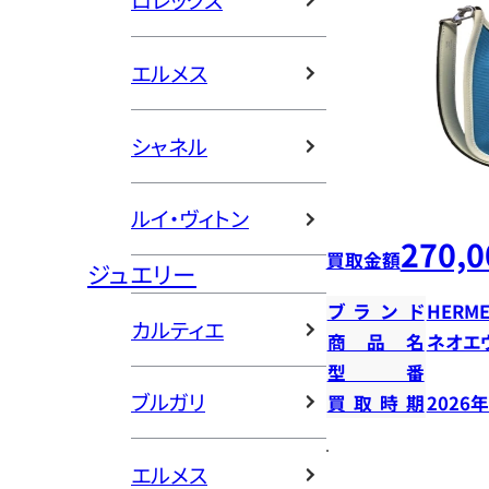
ロレックス
エルメス
シャネル
ルイ・ヴィトン
270,0
買取金額
ジュエリー
ブランド
HERME
カルティエ
商品名
ネオエ
型番
ブルガリ
買取時期
2026
エルメス