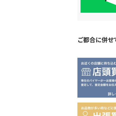
単
査
定
ご都合に併せ