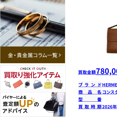
780,0
買取金額
ブランド
HERME
商品名
コンス
型番
買取時期
2026