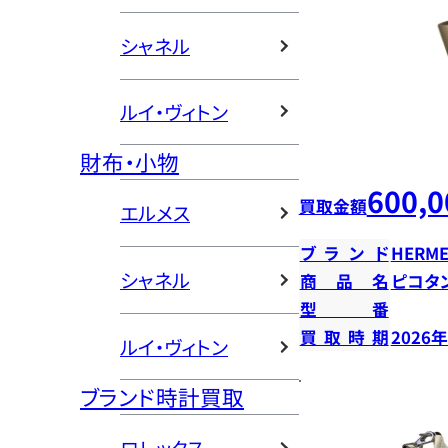
シャネル
ルイ・ヴィトン
財布・小物
600,0
買取金額
エルメス
ブランド
HERME
シャネル
商品名
ピコタン
型番
買取時期
2026
ルイ・ヴィトン
ブランド時計買取