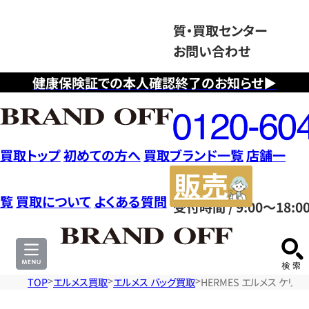
質・買取センター
お問い合わせ
健康保険証での本人確認終了のお知らせ▶
フ
リ
ー
ダ
買取トップ
初めての方へ
買取ブランド一覧
店舗一
イ
販
ヤ
売
覧
買取について
よくある質問
受付時間 / 9:00～18:0
ル
サ
0120604117
イ
ト
TOP
エルメス買取
エルメス バッグ買取
HERMES エルメス ケリ