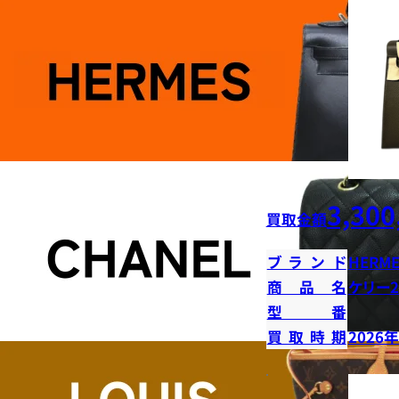
3,300
買取金額
ブランド
HERME
商品名
ケリー2
型番
買取時期
2026