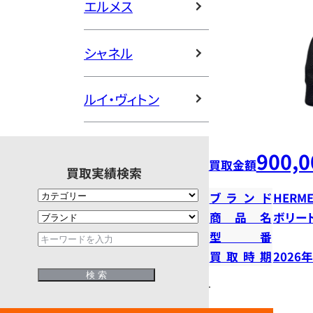
エルメス
シャネル
ルイ・ヴィトン
900,0
買取金額
買取実績検索
ブランド
HERME
商品名
ボリー
型番
買取時期
2026