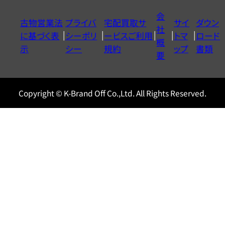
イ
会
古物営業法
プライバ
宅配買取サ
サイ
ダウン
ヤ
社
に基づく表
シーポリ
ービスご利用
トマ
ロード
ル
概
示
シー
規約
ップ
書類
0120604117
要
Copyright © K-Brand Off Co.,Ltd. All Rights Reserved.