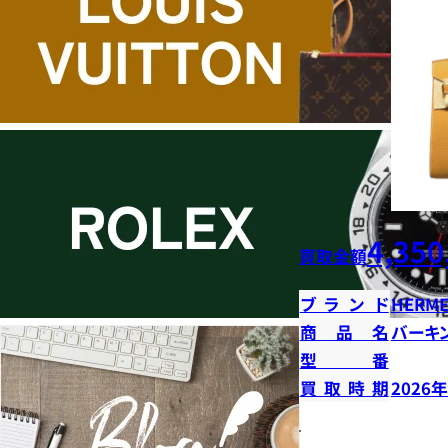
4,350
買取金額
ブランド
HERME
商品名
バーキン
型番
買取時期
2026