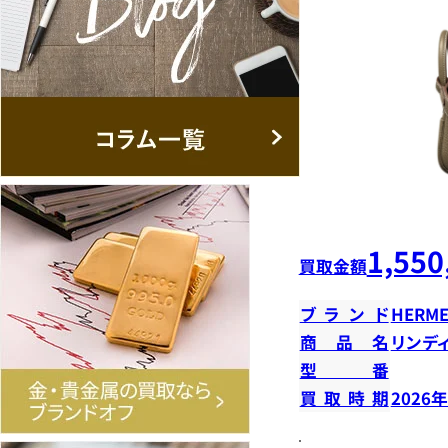
1,550
買取金額
ブランド
HERME
商品名
リンデ
型番
買取時期
2026