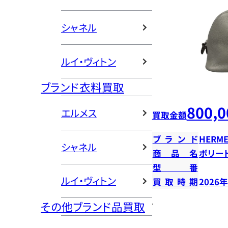
シャネル
ルイ・ヴィトン
ブランド衣料買取
800,0
エルメス
買取金額
ブランド
HERME
シャネル
商品名
ボリー
型番
ルイ・ヴィトン
買取時期
2026
その他ブランド品買取