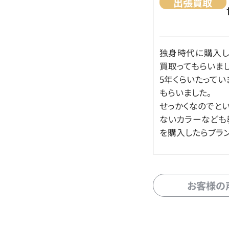
出張買取
独身時代に購入した
買取ってもらいま
5年くらいたって
もらいました。
せっかくなのでと
ないカラーなども
を購入したらブラ
お客様の