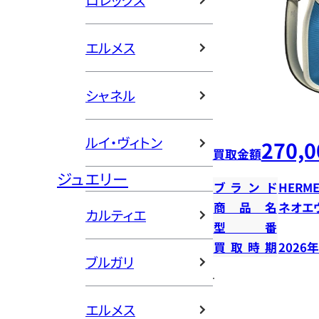
ロレックス
エルメス
シャネル
ルイ・ヴィトン
270,0
買取金額
ジュエリー
ブランド
HERME
商品名
ネオエ
カルティエ
型番
買取時期
2026
ブルガリ
エルメス