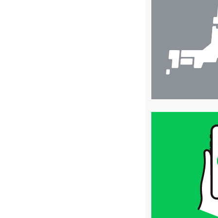
舗
検
索
買
取
価
格
は
LINE
簡