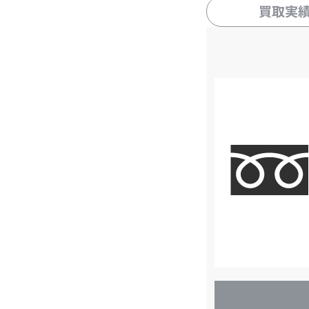
買取実
店