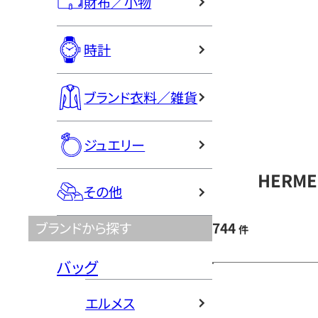
財布／小物
時計
ブランド衣料／雑貨
ジュエリー
HERM
その他
744
ブランドから探す
件
バッグ
エルメス