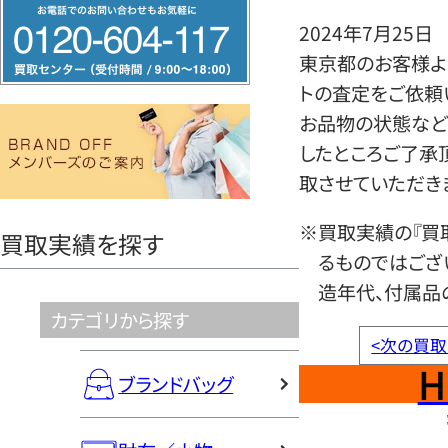
フ
2024年7月25日
リ
東京都のお客様よ
ー
トの査定をご依頼
ダ
お品物の状態など
イ
したところご了承
ヤ
取させていただき
ル
0120604117
※買取実績の『買
買取実績を探す
るものではござ
造年代、付属品
カテゴリから探す
<
次の買取
H
ブランドバッグ