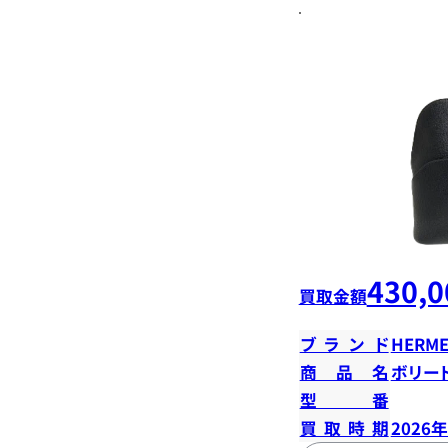
430,0
買取金額
ブランド
HERME
商品名
ボリード
型番
買取時期
2026