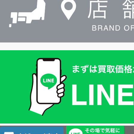
索
買
取
価
格
は
LINE
簡
単
査
店