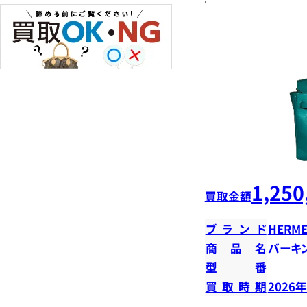
1,250
買取金額
ブランド
HERME
商品名
バーキン
型番
買取時期
2026