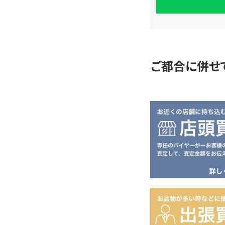
単
査
定
ご都合に併せ