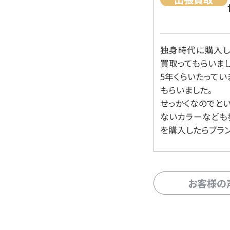
独身時代に購入した
買取ってもらいま
5年くらいたって
もらいました。
せっかくなのでと
ないカラーなども
を購入したらブラ
お客様の