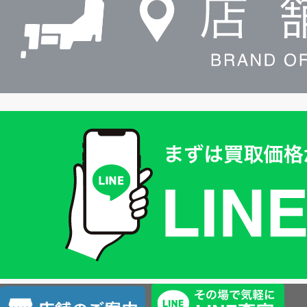
買
取
価
格
は
LINE
簡
単
査
店
定