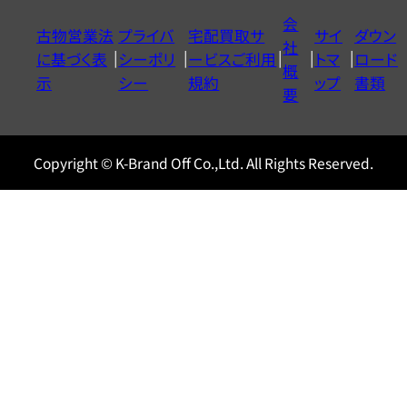
イ
会
古物営業法
プライバ
宅配買取サ
サイ
ダウン
ヤ
社
に基づく表
シーポリ
ービスご利用
トマ
ロード
ル
概
示
シー
規約
ップ
書類
0120604117
要
Copyright © K-Brand Off Co.,Ltd. All Rights Reserved.