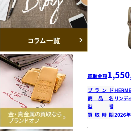
1,550
買取金額
ブランド
HERME
商品名
リンデ
型番
買取時期
2026