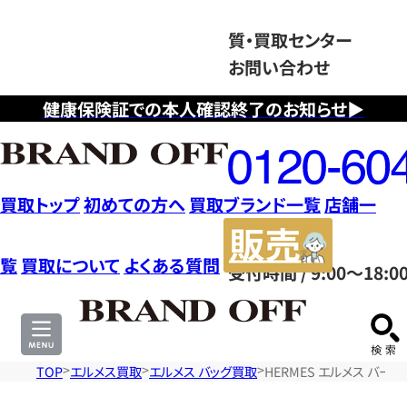
質・買取センター
お問い合わせ
健康保険証での本人確認終了のお知らせ▶
フ
リ
ー
ダ
買取トップ
初めての方へ
買取ブランド一覧
店舗一
イ
販
ヤ
売
覧
買取について
よくある質問
受付時間 / 9:00～18:0
ル
サ
0120604117
イ
ト
TOP
エルメス買取
エルメス バッグ買取
HERMES エルメス バー