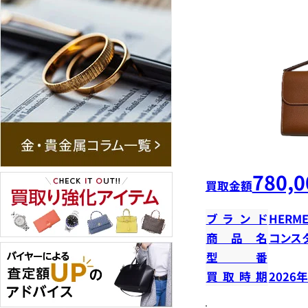
780,0
買取金額
ブランド
HERME
商品名
コンス
型番
買取時期
2026