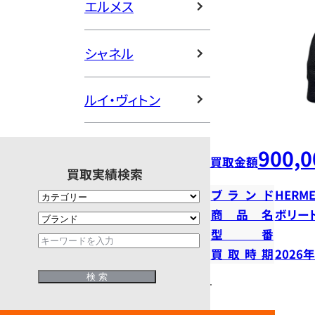
エルメス
シャネル
ルイ・ヴィトン
900,0
買取金額
買取実績検索
ブランド
HERME
商品名
ボリー
型番
買取時期
2026