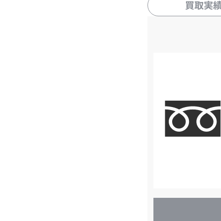
買取実
店
舗