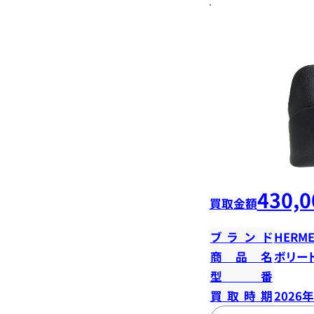
430,0
買取金額
ブランド
HERME
商品名
ボリード
型番
買取時期
2026