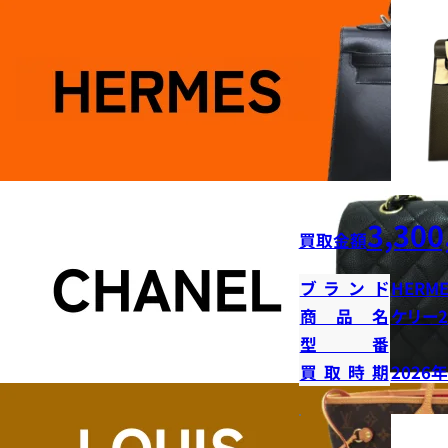
3,300
買取金額
ブランド
HERME
商品名
ケリー2
型番
買取時期
2026