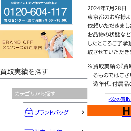
フ
2024年7月28日
リ
東京都のお客様よ
ー
依頼いただきまし
ダ
お品物の状態など
イ
したところご了承
ヤ
取させていただき
ル
0120604117
※買取実績の『買
買取実績を探す
るものではござ
造年代、付属品
カテゴリから探す
<
次の買取
H
ブランドバッグ