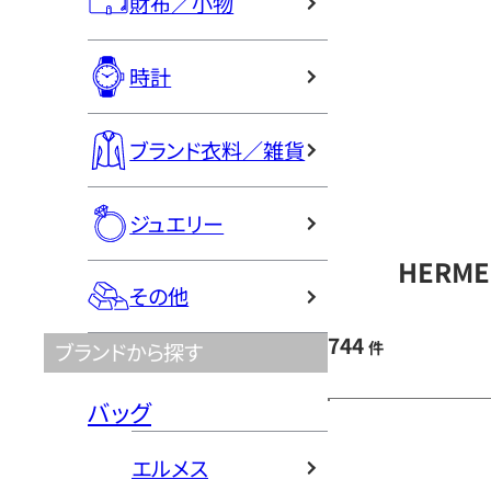
財布／小物
時計
ブランド衣料／雑貨
ジュエリー
HERM
その他
744
件
ブランドから探す
バッグ
エルメス