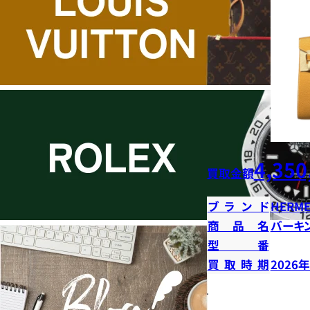
4,350
買取金額
ブランド
HERME
商品名
バーキン
型番
買取時期
2026