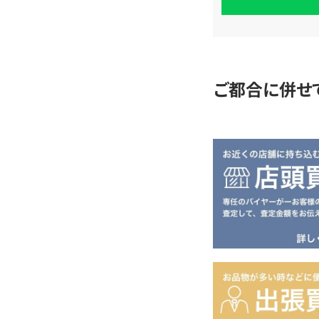
単
査
定
ご都合に併せ