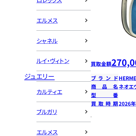
ロレックス
エルメス
シャネル
270,0
ルイ・ヴィトン
買取金額
ジュエリー
ブランド
HERME
商品名
ネオエ
カルティエ
型番
買取時期
2026
ブルガリ
エルメス