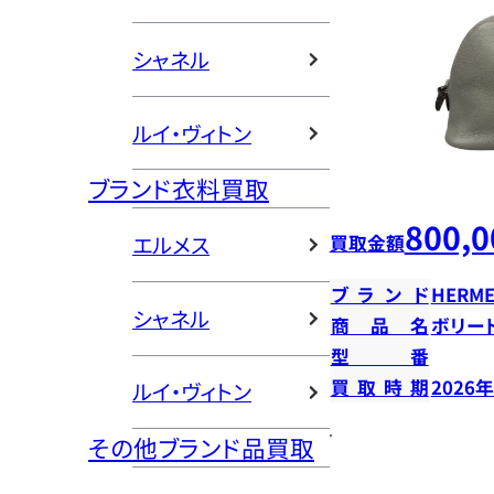
シャネル
ルイ・ヴィトン
ブランド衣料買取
800,0
買取金額
エルメス
ブランド
HERME
シャネル
商品名
ボリー
型番
買取時期
2026
ルイ・ヴィトン
その他ブランド品買取