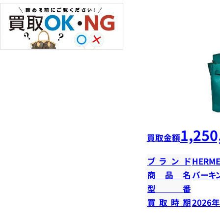
1,250
買取金額
ブランド
HERME
商品名
バーキン
型番
買取時期
2026