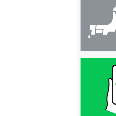
検
索
買
取
価
格
は
LINE
簡