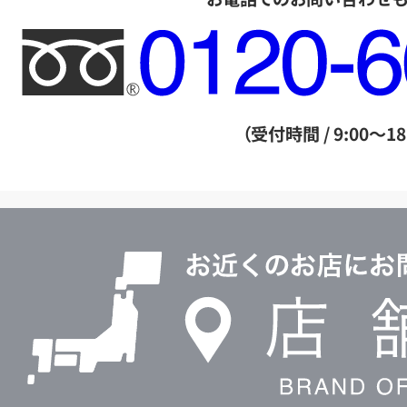
フ
リ
ー
ダ
（受付時間 / 9:00～18
イ
ヤ
ル
店
0120604117
舗
検
索