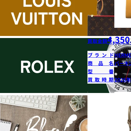
4,350
買取金額
ブランド
HERME
商品名
バーキン
型番
買取時期
2026