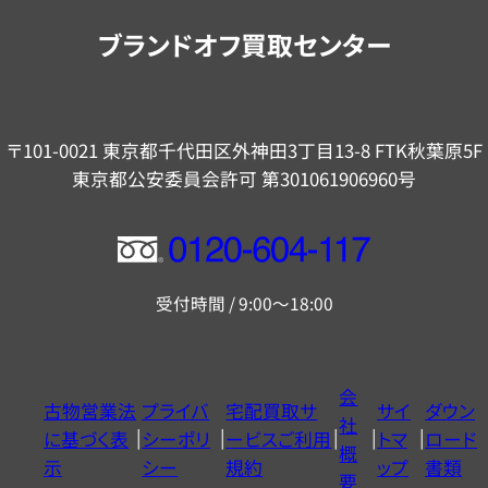
内
ブランドオフ買取センター
〒101-0021 東京都千代田区外神田3丁目13-8 FTK秋葉原5F
東京都公安委員会許可 第301061906960号
フ
リ
受付時間 / 9:00～18:00
ー
ダ
イ
会
古物営業法
プライバ
宅配買取サ
サイ
ダウン
ヤ
社
に基づく表
シーポリ
ービスご利用
トマ
ロード
ル
概
示
シー
規約
ップ
書類
0120604117
要