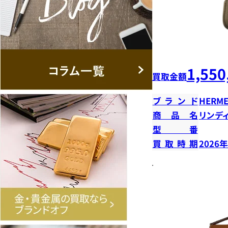
1,550
買取金額
ブランド
HERME
商品名
リンデ
型番
買取時期
2026