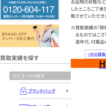
フ
お品物の状態など
リ
したところご了承
ー
取させていただき
ダ
※買取実績の『買
イ
るものではござ
ヤ
造年代、付属品
ル
0120604117
<
次の買取
買取実績を探す
H
カテゴリから探す
ブランドバッグ