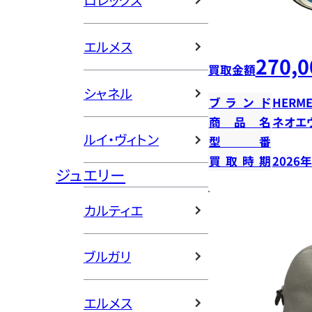
ロレックス
エルメス
270,0
買取金額
シャネル
ブランド
HERME
商品名
ネオエ
ルイ・ヴィトン
型番
買取時期
2026
ジュエリー
カルティエ
ブルガリ
エルメス