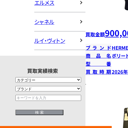
エルメス
シャネル
900,0
買取金額
ルイ・ヴィトン
ブランド
HERME
商品名
ボリー
型番
買取実績検索
買取時期
2026