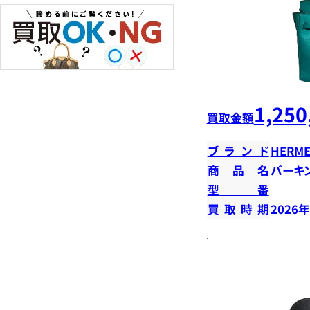
1,250
買取金額
ブランド
HERME
商品名
バーキン
型番
買取時期
2026