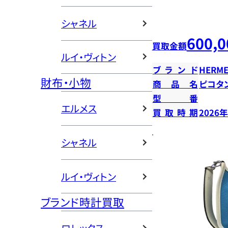
シャネル
600,0
買取金額
ルイ・ヴィトン
ブランド
HERME
財布・小物
商品名
ピコタン
型番
エルメス
買取時期
2026
シャネル
ルイ・ヴィトン
ブランド時計買取