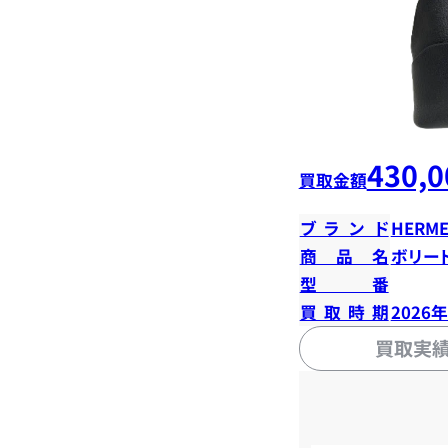
430,0
買取金額
ブランド
HERME
商品名
ボリード
型番
買取時期
2026
買取実