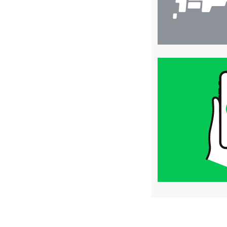
買
取
価
格
は
LINE
簡
単
査
定