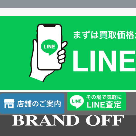
買
取
価
格
は
LINE
簡
単
査
店
定
舗
の
ご
案