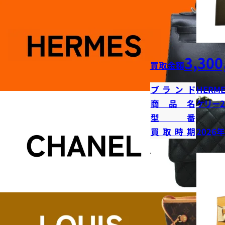
3,300
買取金額
ブランド
HERME
商品名
ケリー2
型番
買取時期
2026