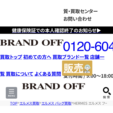
質・買取センター
お問い合わせ
健康保険証での本人確認終了のお知らせ▶
フ
リ
ー
ダ
買取トップ
初めての方へ
買取ブランド一覧
店舗一
イ
販
ヤ
売
覧
買取について
よくある質問
受付時間 / 9:00～18:0
ル
サ
0120604117
イ
ト
TOP
エルメス買取
エルメス バッグ買取
HERMES エルメス フー