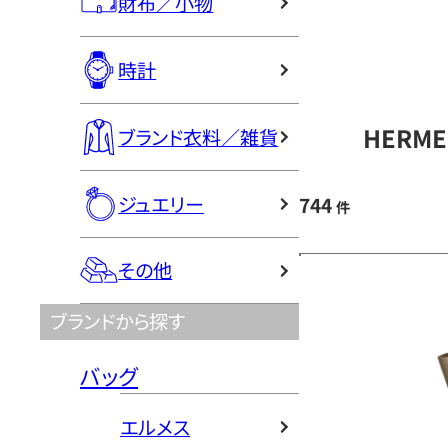
財布／小物
時計
HERM
ブランド衣料／雑貨
ジュエリー
744
件
その他
ブランドから探す
バッグ
エルメス