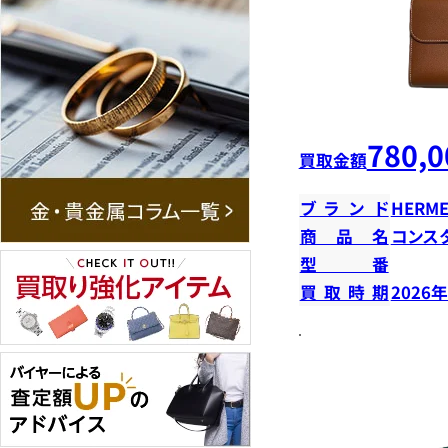
780,0
買取金額
ブランド
HERME
商品名
コンス
型番
買取時期
2026