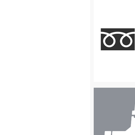
店
舗
検
索