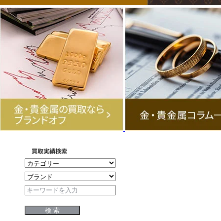
買取実績検索