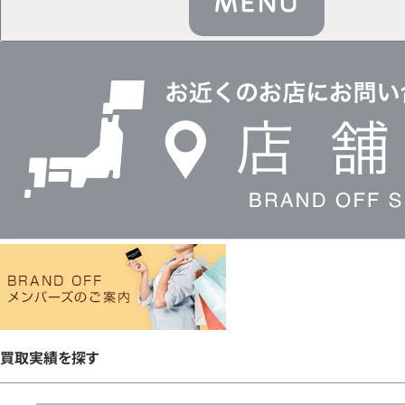
店
舗
検
索
買取実績を探す