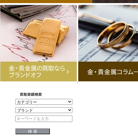
買取実績検索