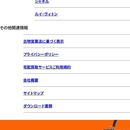
シャネル
ルイ・ヴィトン
その他関連情報
古物営業法に基づく表示
プライバシーポリシー
宅配買取サービスご利用規約
会社概要
サイトマップ
ダウンロード書類