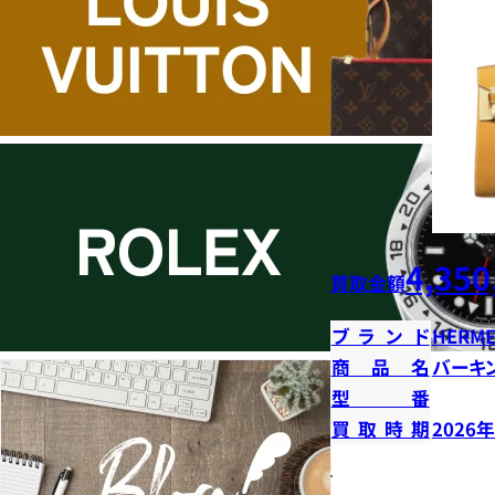
4,350
買取金額
ブランド
HERME
商品名
バーキン
型番
買取時期
2026