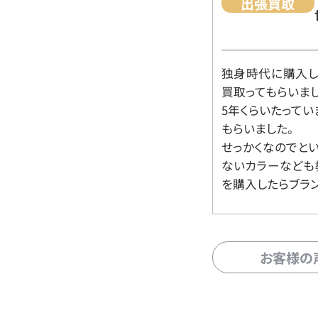
出張買取
独身時代に購入した
買取ってもらいま
5年くらいたって
もらいました。
せっかくなのでと
ないカラーなども
を購入したらブラ
お客様の