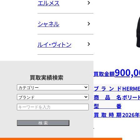
エルメス
シャネル
ルイ・ヴィトン
900,0
買取金額
買取実績検索
ブランド
HERME
商品名
ボリー
型番
買取時期
2026