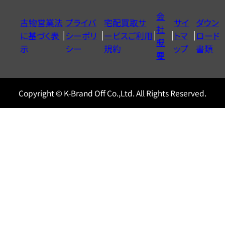
イ
会
古物営業法
プライバ
宅配買取サ
サイ
ダウン
ヤ
社
に基づく表
シーポリ
ービスご利用
トマ
ロード
ル
概
示
シー
規約
ップ
書類
0120604117
要
Copyright © K-Brand Off Co.,Ltd. All Rights Reserved.