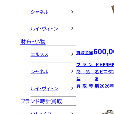
シャネル
ルイ・ヴィトン
財布・小物
600,0
買取金額
エルメス
ブランド
HERME
シャネル
商品名
ピコタン
型番
買取時期
2026
ルイ・ヴィトン
ブランド時計買取