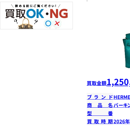
1,250
買取金額
ブランド
HERME
商品名
バーキン
型番
買取時期
2026