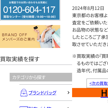
フ
2024年8月12日
リ
東京都のお客様よ
ー
査定をご依頼いた
ダ
お品物の状態など
イ
したところご了承
ヤ
取させていただき
ル
0120604117
※買取実績の『買
買取実績を探す
るものではござ
造年代、付属品
カテゴリから探す
<
次の買取
H
ブランドバッグ