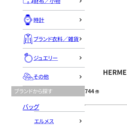
財布／小物
時計
ブランド衣料／雑貨
ジュエリー
HERM
その他
744
ブランドから探す
件
バッグ
エルメス