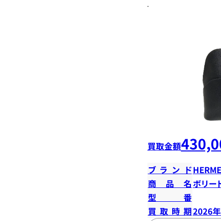
430,0
買取金額
ブランド
HERME
商品名
ボリード
型番
買取時期
2026