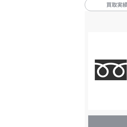
買取実
店