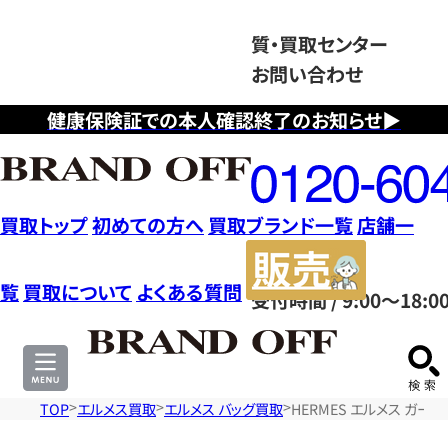
質・買取センター
お問い合わせ
健康保険証での本人確認終了のお知らせ▶
フ
リ
ー
ダ
買取トップ
初めての方へ
買取ブランド一覧
店舗一
イ
販
ヤ
売
覧
買取について
よくある質問
受付時間 / 9:00～18:0
ル
サ
0120604117
イ
ト
TOP
エルメス買取
エルメス バッグ買取
HERMES エルメス ガー