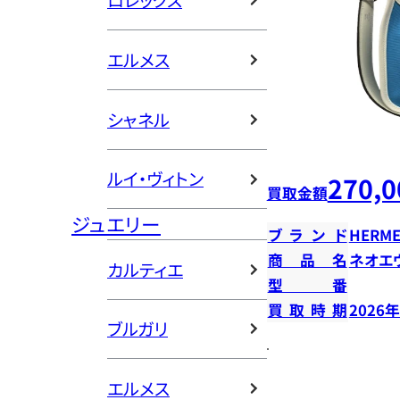
ロレックス
エルメス
シャネル
ルイ・ヴィトン
270,0
買取金額
ジュエリー
ブランド
HERME
商品名
ネオエ
カルティエ
型番
買取時期
2026
ブルガリ
エルメス