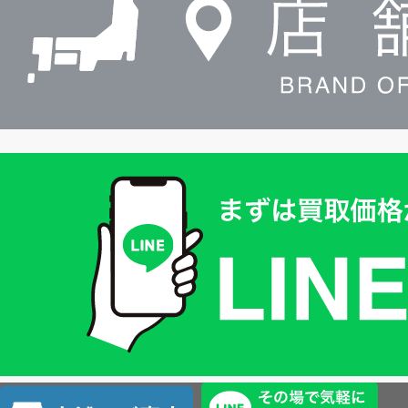
索
買
取
価
格
は
LINE
簡
単
査
店