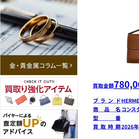
780,0
買取金額
ブランド
HERME
商品名
コンス
型番
買取時期
2026