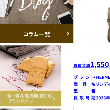
1,550
買取金額
ブランド
HERME
商品名
リンデ
型番
買取時期
2026