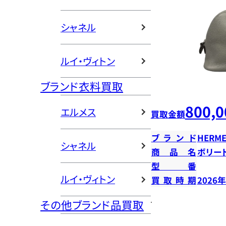
シャネル
ルイ・ヴィトン
ブランド衣料買取
800,0
エルメス
買取金額
ブランド
HERME
シャネル
商品名
ボリー
型番
ルイ・ヴィトン
買取時期
2026
その他ブランド品買取