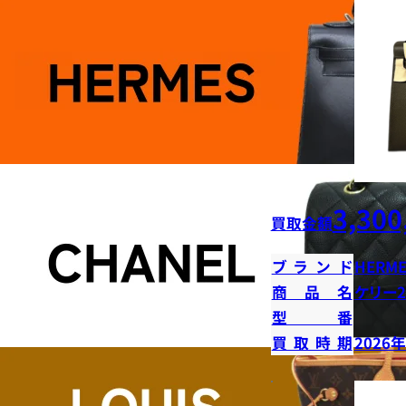
3,300
買取金額
ブランド
HERME
商品名
ケリー2
型番
買取時期
2026