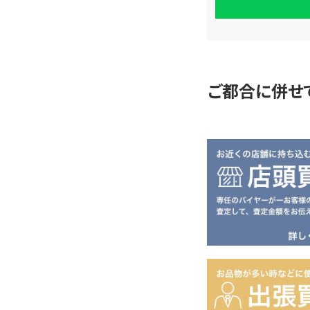
単
査
定
ご都合に併せ