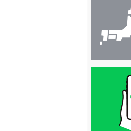
舗
検
索
買
取
価
格
は
LINE
簡