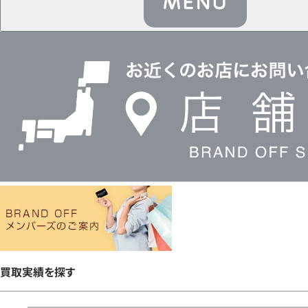
店
舗
検
索
買取実績を探す