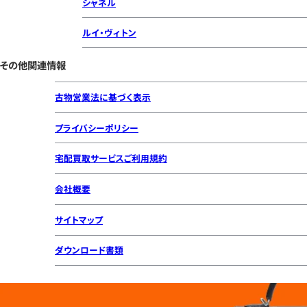
シャネル
ルイ・ヴィトン
その他関連情報
古物営業法に基づく表示
プライバシーポリシー
宅配買取サービスご利用規約
会社概要
サイトマップ
ダウンロード書類