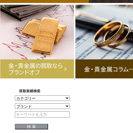
買取実績検索