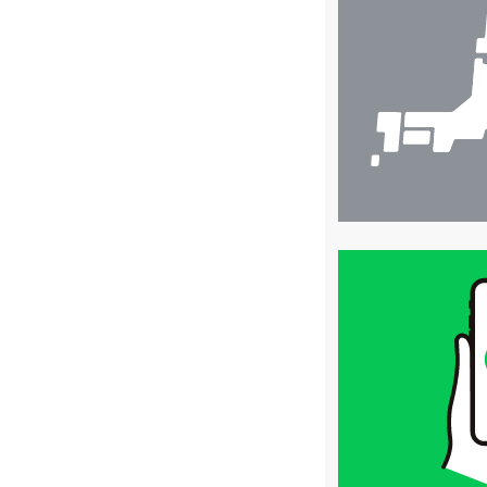
舗
検
索
買
取
価
格
は
LINE
簡