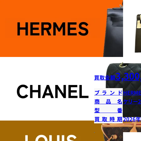
3,300
買取金額
ブランド
HERME
商品名
ケリー2
型番
買取時期
2026