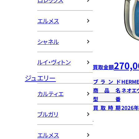
ロレックス
エルメス
シャネル
ルイ・ヴィトン
270,0
買取金額
ジュエリー
ブランド
HERME
商品名
ネオエ
カルティエ
型番
買取時期
2026
ブルガリ
エルメス