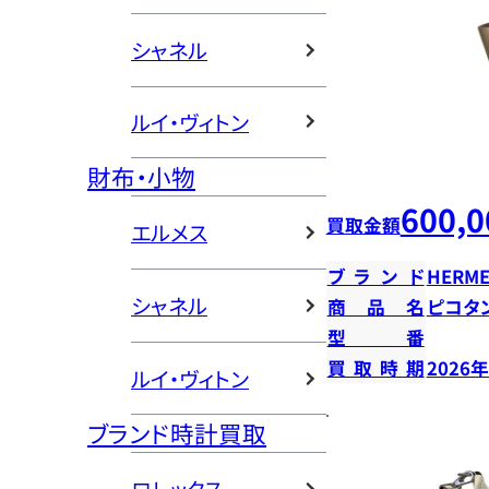
シャネル
ルイ・ヴィトン
財布・小物
600,0
買取金額
エルメス
ブランド
HERME
シャネル
商品名
ピコタン
型番
買取時期
2026
ルイ・ヴィトン
ブランド時計買取