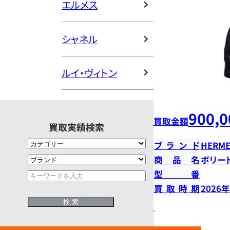
エルメス
シャネル
ルイ・ヴィトン
900,0
買取金額
買取実績検索
ブランド
HERME
商品名
ボリー
型番
買取時期
2026