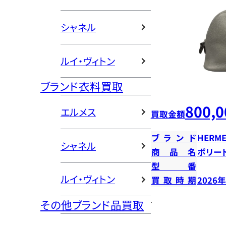
シャネル
ルイ・ヴィトン
ブランド衣料買取
800,0
エルメス
買取金額
ブランド
HERME
シャネル
商品名
ボリー
型番
ルイ・ヴィトン
買取時期
2026
その他ブランド品買取