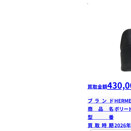
430,0
買取金額
ブランド
HERME
商品名
ボリード
型番
買取時期
2026