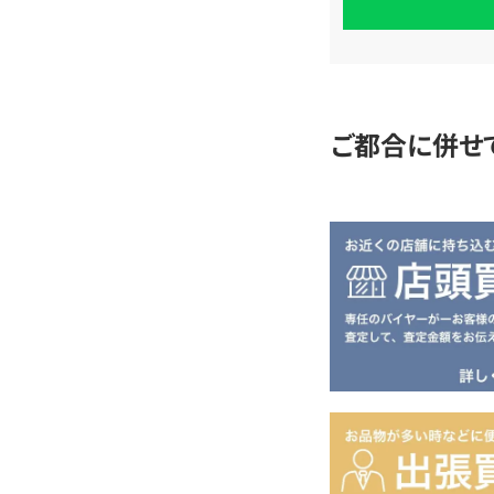
単
査
定
ご都合に併せ