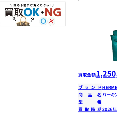
1,250
買取金額
ブランド
HERME
商品名
バーキン
型番
買取時期
2026