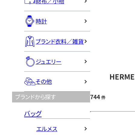
財布／小物
時計
ブランド衣料／雑貨
ジュエリー
HERM
その他
744
ブランドから探す
件
バッグ
エルメス