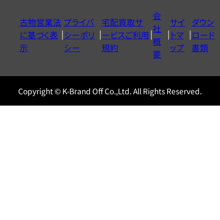
イ
会
古物営業法
プライバ
宅配買取サ
サイ
ダウン
ヤ
社
に基づく表
シーポリ
ービスご利用
トマ
ロード
ル
概
示
シー
規約
ップ
書類
0120604117
要
Copyright © K-Brand Off Co.,Ltd. All Rights Reserved.