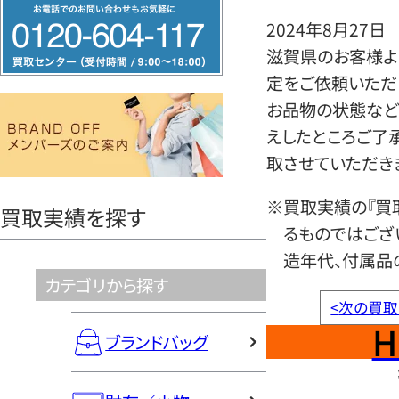
フ
2024年8月27日
リ
滋賀県のお客様よ
ー
定をご依頼いただ
ダ
お品物の状態など
イ
えしたところご了
ヤ
取させていただき
ル
0120604117
※買取実績の『買
買取実績を探す
るものではござ
造年代、付属品
カテゴリから探す
<
次の買取
H
ブランドバッグ