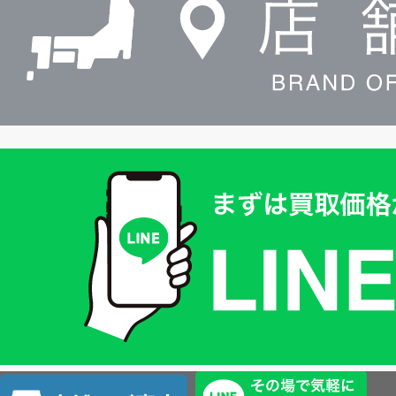
索
買
取
価
格
は
LINE
簡
単
査
店