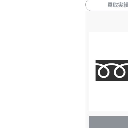
買取実
店