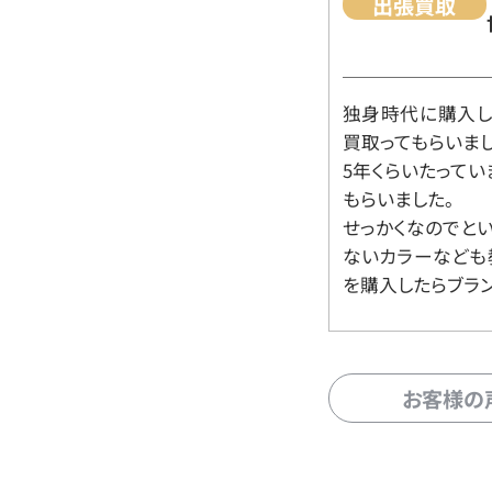
出張買取
独身時代に購入した
買取ってもらいま
5年くらいたって
もらいました。
せっかくなのでと
ないカラーなども
を購入したらブラ
お客様の