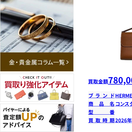
780,0
買取金額
ブランド
HERME
商品名
コンス
型番
買取時期
2026