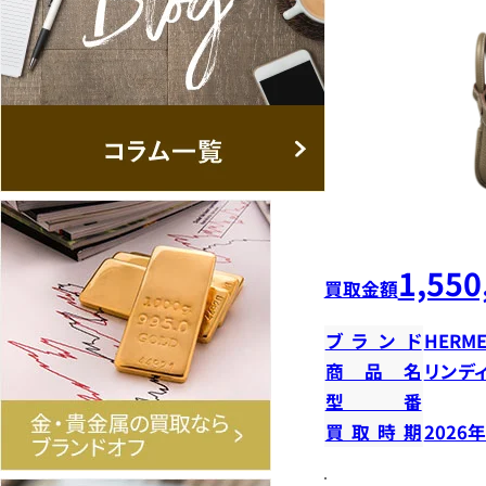
1,550
買取金額
ブランド
HERME
商品名
リンデ
型番
買取時期
2026