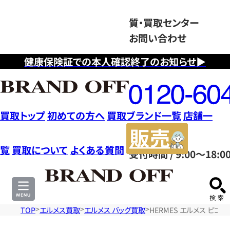
質・買取センター
お問い合わせ
健康保険証での本人確認終了のお知らせ▶
フ
リ
ー
ダ
買取トップ
初めての方へ
買取ブランド一覧
店舗一
イ
販
ヤ
売
覧
買取について
よくある質問
受付時間 / 9:00～18:0
ル
サ
0120604117
イ
ト
TOP
エルメス買取
エルメス バッグ買取
HERMES エルメス ピコ