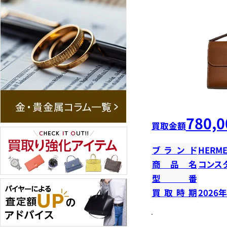
780,0
買取金額
ブランド
HERME
商品名
コンス
型番
買取時期
2026