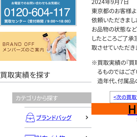
2024年9月7日
フ
東京都のお客様よ
リ
依頼いただきまし
ー
お品物の状態など
ダ
したところご了承
イ
取させていただき
ヤ
ル
※買取実績の『買
0120604117
るものではござ
買取実績を探す
造年代、付属品
<
次の買取
カテゴリから探す
H
ブランドバッグ