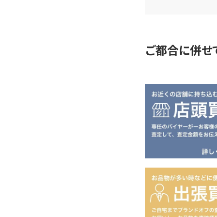
査
定
ご都合に併せ