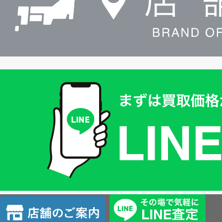
買
取
価
格
は
LINE
簡
単
査
店
定
舗