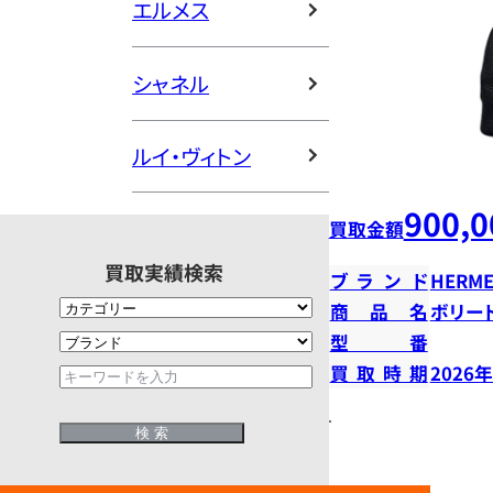
エルメス
シャネル
ルイ・ヴィトン
900,0
買取金額
買取実績検索
ブランド
HERME
商品名
ボリー
型番
買取時期
2026