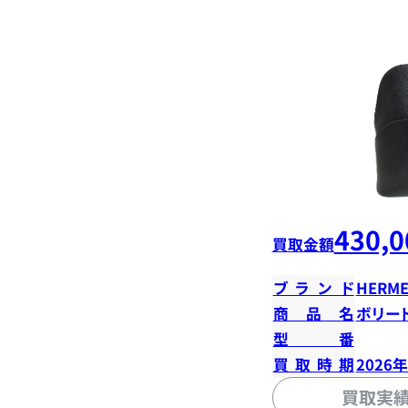
430,0
買取金額
ブランド
HERME
商品名
ボリード
型番
買取時期
2026
買取実