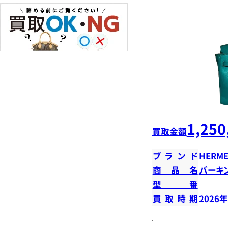
1,250
買取金額
ブランド
HERME
商品名
バーキン
型番
買取時期
2026