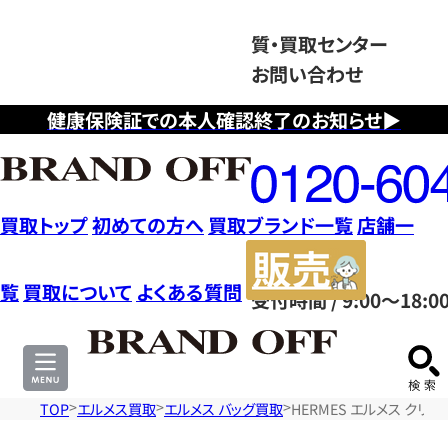
質・買取センター
お問い合わせ
健康保険証での本人確認終了のお知らせ▶
フ
リ
ー
ダ
買取トップ
初めての方へ
買取ブランド一覧
店舗一
イ
販
ヤ
売
覧
買取について
よくある質問
受付時間 / 9:00～18:0
ル
サ
0120604117
イ
ト
TOP
エルメス買取
エルメス バッグ買取
HERMES エルメス クリ