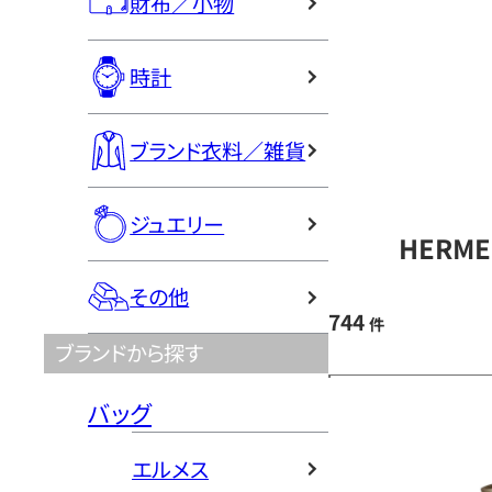
財布／小物
時計
ブランド衣料／雑貨
ジュエリー
HERM
その他
744
件
ブランドから探す
バッグ
エルメス