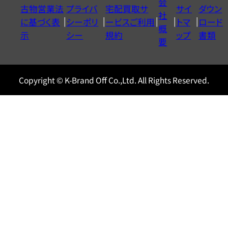
会
古物営業法
プライバ
宅配買取サ
サイ
ダウン
ヤ
社
に基づく表
シーポリ
ービスご利用
トマ
ロード
ル
概
示
シー
規約
ップ
書類
0120604117
要
Copyright © K-Brand Off Co.,Ltd. All Rights Reserved.