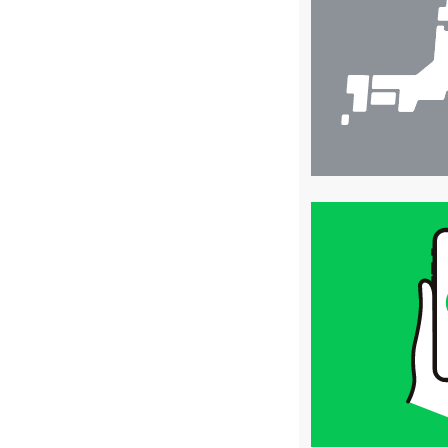
検
索
買
取
価
格
は
LINE
簡
単