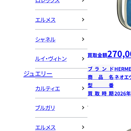
ロレックス
エルメス
シャネル
270,0
買取金額
ルイ・ヴィトン
ブランド
HERME
ジュエリー
商品名
ネオエ
型番
カルティエ
買取時期
2026
ブルガリ
エルメス