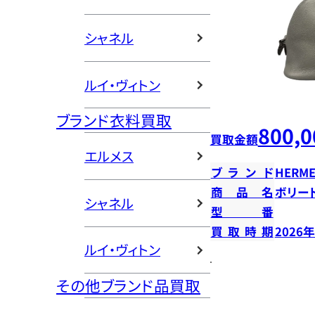
シャネル
ルイ・ヴィトン
ブランド衣料買取
800,0
買取金額
エルメス
ブランド
HERME
商品名
ボリー
シャネル
型番
買取時期
2026
ルイ・ヴィトン
その他ブランド品買取