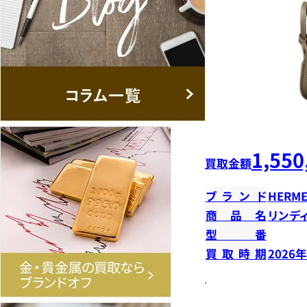
1,550
買取金額
ブランド
HERME
商品名
リンデ
型番
買取時期
2026