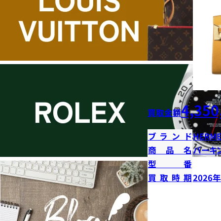
4,350
買取金額
ブランド
HERME
商品名
バーキン
型番
買取時期
2026