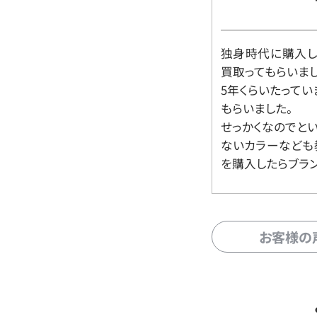
独身時代に購入した
買取ってもらいま
5年くらいたって
もらいました。
せっかくなのでと
ないカラーなども
を購入したらブラ
お客様の