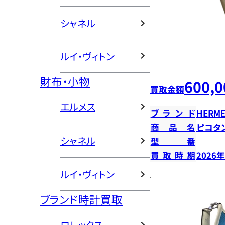
シャネル
ルイ・ヴィトン
財布・小物
600,0
買取金額
エルメス
ブランド
HERME
商品名
ピコタン
シャネル
型番
買取時期
2026
ルイ・ヴィトン
ブランド時計買取