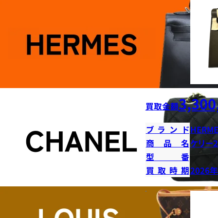
3,300
買取金額
ブランド
HERME
商品名
ケリー2
型番
買取時期
2026