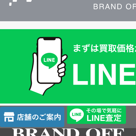
買
取
価
格
は
LINE
簡
単
査
店
定
舗
の