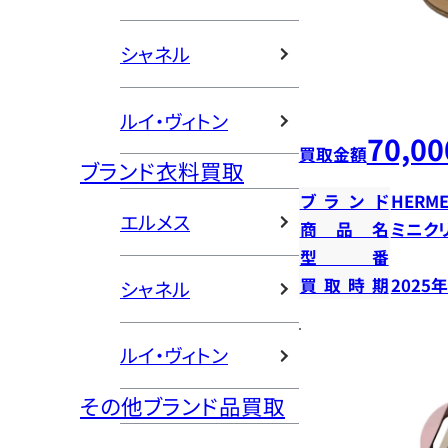
シャネル
ルイ・ヴィトン
70,00
買取金額
ブランド衣料買取
ブランド
HERME
エルメス
商品名
ミニク
型番
買取時期
2025
シャネル
ルイ・ヴィトン
その他ブランド品買取