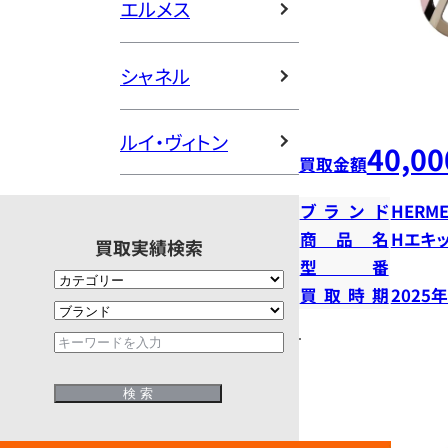
エルメス
シャネル
ルイ・ヴィトン
40,00
買取金額
ブランド
HERME
商品名
Hエキ
買取実績検索
型番
買取時期
2025