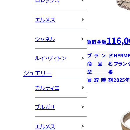
ロレックス
エルメス
116,0
シャネル
買取金額
ブランド
HERME
ルイ・ヴィトン
商品名
ブラン
ジュエリー
型番
買取時期
2025
カルティエ
ブルガリ
エルメス