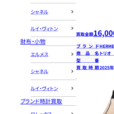
シャネル
ルイ・ヴィトン
16,00
買取金額
財布・小物
ブランド
HERME
商品名
トリオ
エルメス
型番
買取時期
2025
シャネル
ルイ・ヴィトン
ブランド時計買取