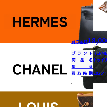
18,00
買取金額
ブランド
HERME
商品名
トゥイ
型番
買取時期
2025