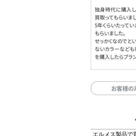
独身時代に購入した
買取ってもらいま
5年くらいたって
もらいました。
せっかくなのでと
ないカラーなども
を購入したらブラ
お客様の
エルメス製品で