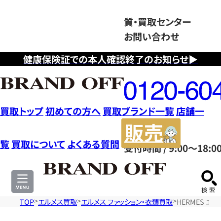
質・買取センター
お問い合わせ
健康保険証での本人確認終了のお知らせ▶
フ
リ
ー
ダ
買取トップ
初めての方へ
買取ブランド一覧
店舗一
イ
販
ヤ
売
覧
買取について
よくある質問
受付時間 / 9:00～18:0
ル
サ
0120604117
イ
ト
TOP
エルメス買取
エルメス ファッション・衣類買取
HERMES エ