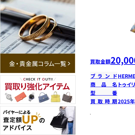
20,00
買取金額
ブランド
HERME
商品名
トゥイ
型番
買取時期
2025