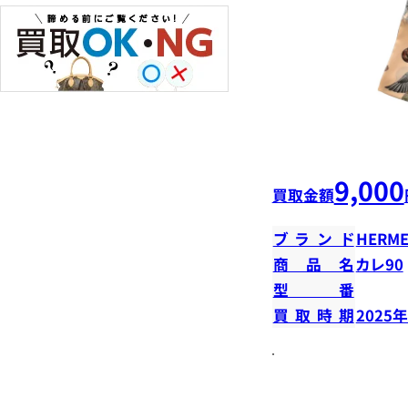
9,000
買取金額
ブランド
HERME
商品名
カレ90
型番
買取時期
2025