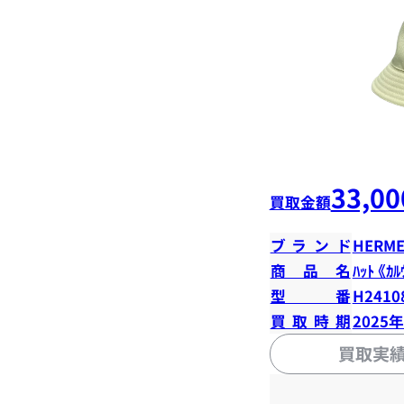
33,00
買取金額
ブランド
HERME
商品名
ﾊｯﾄ 《ｶﾙ
型番
H2410
買取時期
2025
買取実