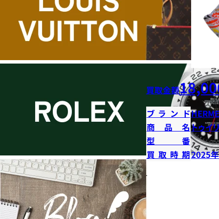
18,00
買取金額
ブランド
HERME
商品名
トゥイ
型番
買取時期
2025