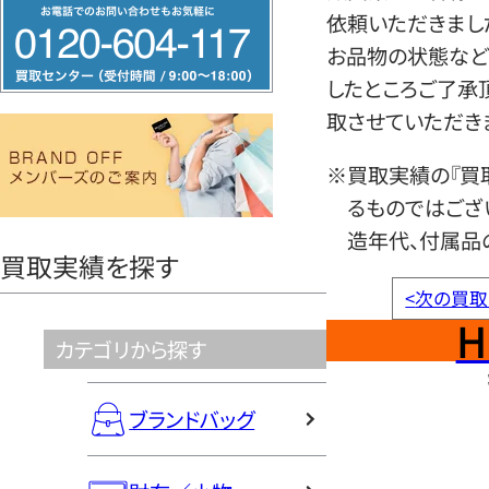
フ
依頼いただきまし
リ
お品物の状態など
ー
したところご了承
ダ
取させていただき
イ
ヤ
※買取実績の『買
ル
るものではござ
0120604117
造年代、付属品
買取実績を探す
<
次の買取
H
カテゴリから探す
ブランドバッグ