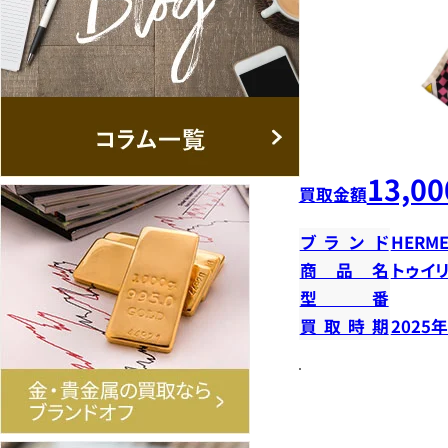
13,00
買取金額
ブランド
HERME
商品名
トゥイ
型番
買取時期
2025