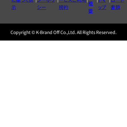
ル
概
示
シー
規約
ップ
書類
0120604117
要
Copyright © K-Brand Off Co.,Ltd. All Rights Reserved.