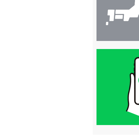
買
取
価
格
は
LINE
簡
単
査
定