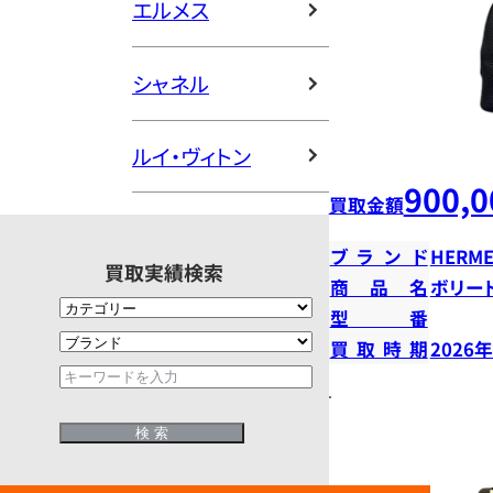
エルメス
シャネル
ルイ・ヴィトン
900,0
買取金額
ブランド
HERME
買取実績検索
商品名
ボリー
型番
買取時期
2026