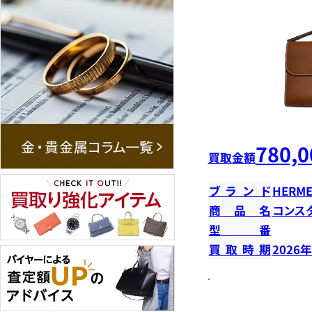
780,0
買取金額
ブランド
HERME
商品名
コンス
型番
買取時期
2026