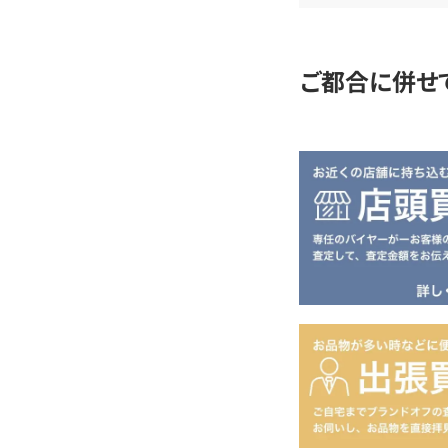
定
ご都合に併せ