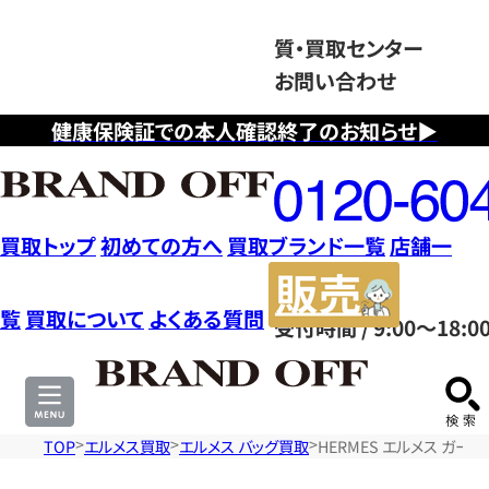
質・買取センター
お問い合わせ
健康保険証での本人確認終了のお知らせ▶
フ
リ
ー
ダ
買取トップ
初めての方へ
買取ブランド一覧
店舗一
イ
販
ヤ
売
覧
買取について
よくある質問
受付時間 / 9:00～18:0
ル
サ
0120604117
イ
ト
TOP
エルメス買取
エルメス バッグ買取
HERMES エルメス ガー