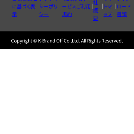
ヤ
社
に基づく表
シーポリ
ービスご利用
トマ
ロード
ル
概
示
シー
規約
ップ
書類
0120604117
要
Copyright © K-Brand Off Co.,Ltd. All Rights Reserved.