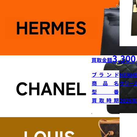
3,300
買取金額
ブランド
HERME
商品名
ケリー2
型番
買取時期
2026