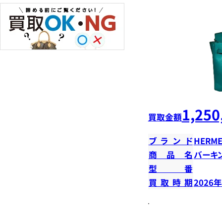
1,250
買取金額
ブランド
HERME
商品名
バーキン
型番
買取時期
2026