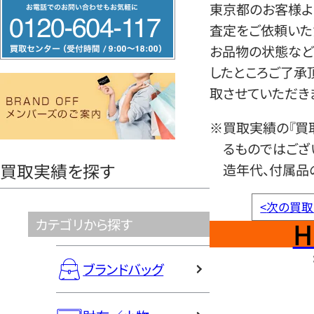
フ
東京都のお客様よ
リ
査定をご依頼いた
ー
お品物の状態など
ダ
したところご了承
イ
取させていただき
ヤ
※買取実績の『買
ル
るものではござ
0120604117
買取実績を探す
造年代、付属品
<
次の買取
H
カテゴリから探す
ブランドバッグ