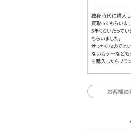
独身時代に購入した
買取ってもらいま
5年くらいたって
もらいました。
せっかくなのでと
ないカラーなども
を購入したらブラ
お客様の