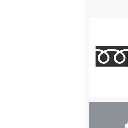
店
舗
検