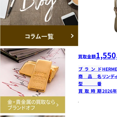
1,550
買取金額
ブランド
HERME
商品名
リンデ
型番
買取時期
2026