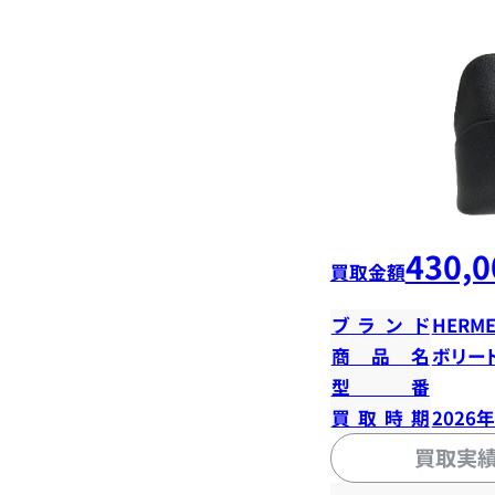
430,0
買取金額
ブランド
HERME
商品名
ボリード
型番
買取時期
2026
買取実