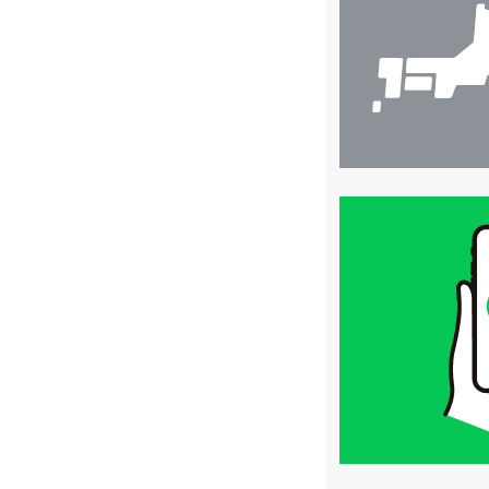
索
買
取
価
格
は
LINE
簡
単
査