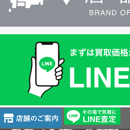
買
取
価
格
は
LINE
簡
単
査
店
定
舗
の