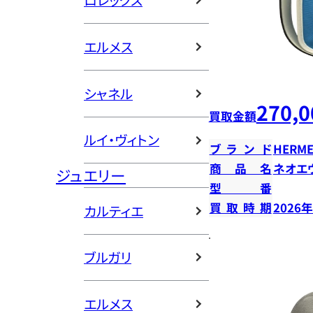
ロレックス
エルメス
シャネル
270,0
買取金額
ルイ・ヴィトン
ブランド
HERME
商品名
ネオエ
ジュエリー
型番
買取時期
2026
カルティエ
ブルガリ
エルメス