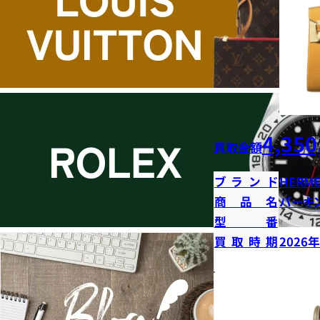
4,350
買取金額
ブランド
HERME
商品名
バーキン
型番
買取時期
2026