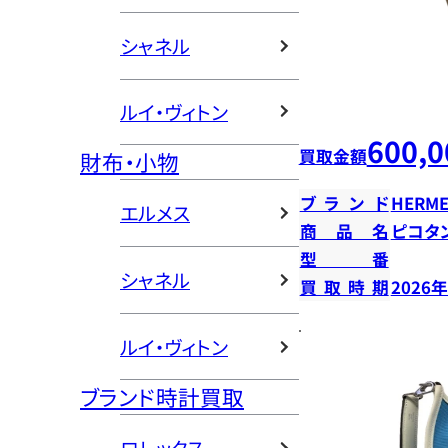
シャネル
ルイ・ヴィトン
600,0
買取金額
財布・小物
ブランド
HERME
エルメス
商品名
ピコタン
型番
シャネル
買取時期
2026
ルイ・ヴィトン
ブランド時計買取