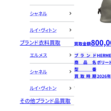
シャネル
ルイ・ヴィトン
800,0
ブランド衣料買取
買取金額
エルメス
ブランド
HERME
商品名
ボリー
型番
シャネル
買取時期
2026
ルイ・ヴィトン
その他ブランド品買取