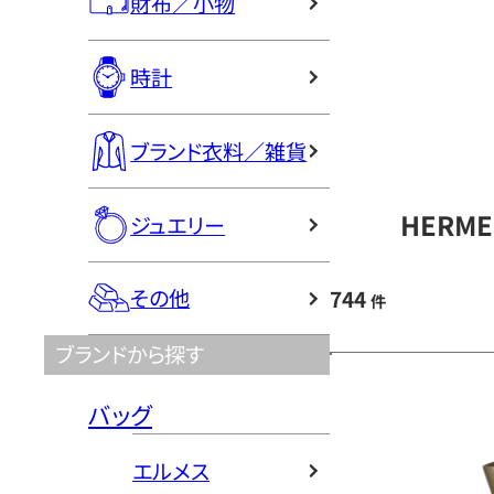
財布／小物
時計
ブランド衣料／雑貨
HERM
ジュエリー
その他
744
件
ブランドから探す
バッグ
エルメス