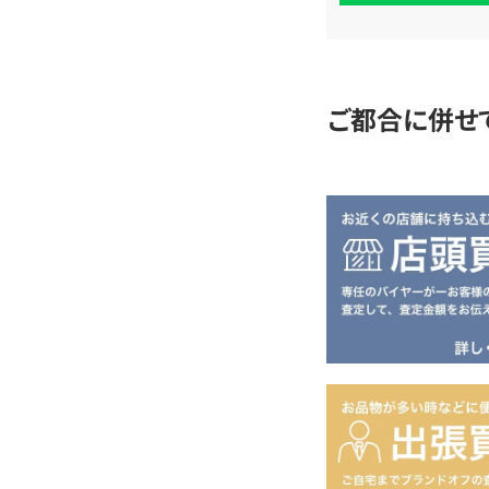
査
定
ご都合に併せ