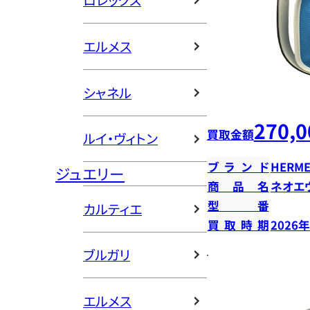
ロレックス
エルメス
シャネル
270,0
買取金額
ルイ・ヴィトン
ブランド
HERME
ジュエリー
商品名
ネオエ
型番
カルティエ
買取時期
2026
ブルガリ
エルメス