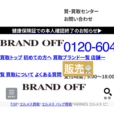
質・買取センター
お問い合わせ
健康保険証での本人確認終了のお知らせ▶
フ
リ
ー
ダ
買取トップ
初めての方へ
買取ブランド一覧
店舗一
イ
販
ヤ
売
覧
買取について
よくある質問
受付時間 / 9:00～18:0
ル
サ
0120604117
イ
ト
TOP
エルメス買取
エルメス バッグ買取
HERMES エルメス ピコ