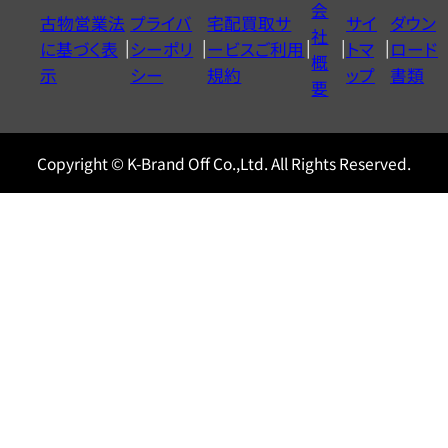
会
古物営業法
プライバ
宅配買取サ
サイ
ダウン
ヤ
社
に基づく表
シーポリ
ービスご利用
トマ
ロード
ル
概
示
シー
規約
ップ
書類
0120604117
要
Copyright © K-Brand Off Co.,Ltd. All Rights Reserved.