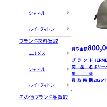
シャネル
ルイ・ヴィトン
ブランド衣料買取
800,0
買取金額
エルメス
ブランド
HERME
商品名
ボリー
シャネル
型番
買取時期
2026
ルイ・ヴィトン
その他ブランド品買取