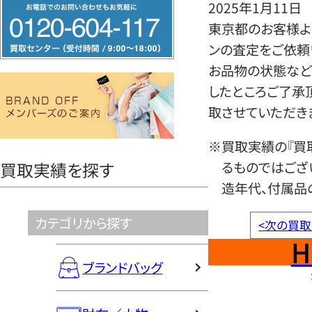
フ
2025年1月11日
リ
東京都のお客様より
ー
ンの査定をご依頼
ダ
お品物の状態など
イ
したところご了承
ヤ
取させていただき
ル
※買取実績の『買
0120604117
るものではござ
買取実績を探す
造年代、付属品
カテゴリから探す
<
次の買取
H
ブランドバッグ