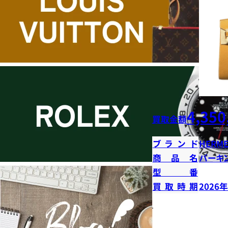
4,350
買取金額
ブランド
HERME
商品名
バーキン
型番
買取時期
2026