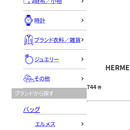
財布／小物
時計
ブランド衣料／雑貨
ジュエリー
HERM
その他
744
件
ブランドから探す
バッグ
エルメス