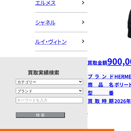
エルメス
シャネル
ルイ・ヴィトン
900,0
買取金額
買取実績検索
ブランド
HERME
商品名
ボリー
型番
買取時期
2026