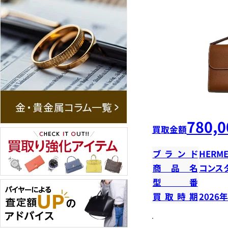
780,0
買取金額
ブランド
HERME
商品名
コンス
型番
買取時期
2026