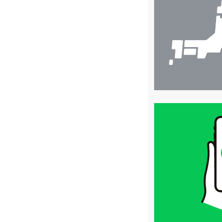
検
索
買
取
価
格
は
LINE
簡
単