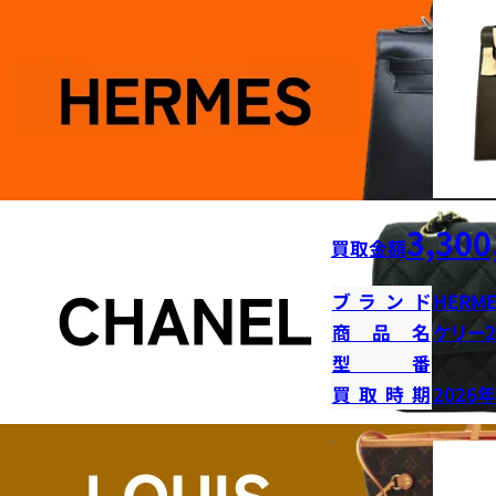
3,300
買取金額
ブランド
HERME
商品名
ケリー2
型番
買取時期
2026