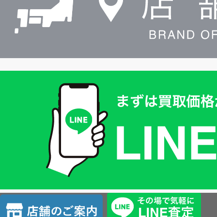
買
取
価
格
は
LINE
簡
単
査
店
定
舗