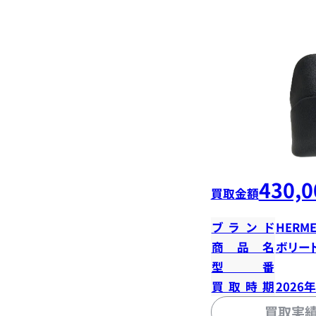
430,0
買取金額
ブランド
HERME
商品名
ボリード
型番
買取時期
2026
買取実