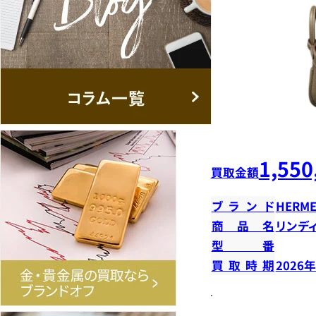
1,550
買取金額
ブランド
HERME
商品名
リンデ
型番
買取時期
2026