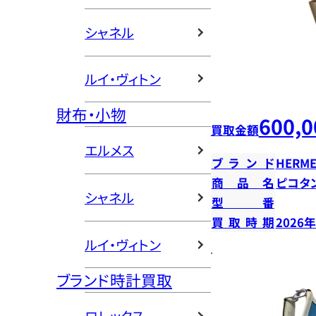
シャネル
ルイ・ヴィトン
財布・小物
600,0
買取金額
エルメス
ブランド
HERME
商品名
ピコタン
シャネル
型番
買取時期
2026
ルイ・ヴィトン
ブランド時計買取