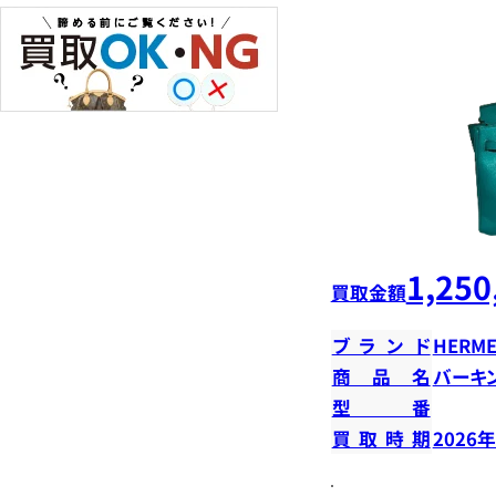
1,250
買取金額
ブランド
HERME
商品名
バーキン
型番
買取時期
2026