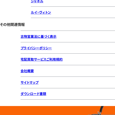
シャネル
ルイ・ヴィトン
その他関連情報
古物営業法に基づく表示
プライバシーポリシー
宅配買取サービスご利用規約
会社概要
サイトマップ
ダウンロード書類