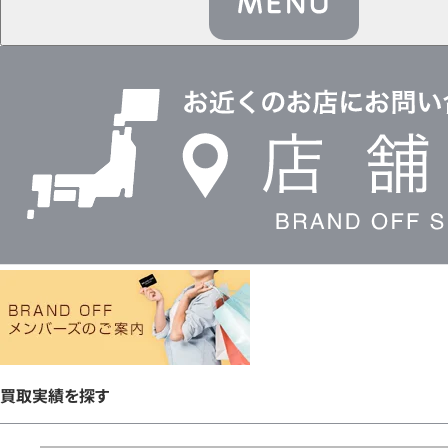
店
舗
検
索
買取実績を探す