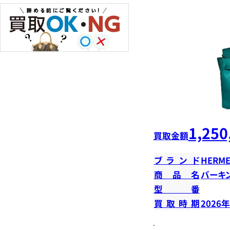
1,250
買取金額
ブランド
HERME
商品名
バーキン
型番
買取時期
2026