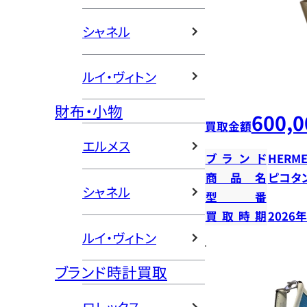
シャネル
ルイ・ヴィトン
財布・小物
600,0
買取金額
エルメス
ブランド
HERME
商品名
ピコタン
シャネル
型番
買取時期
2026
ルイ・ヴィトン
ブランド時計買取