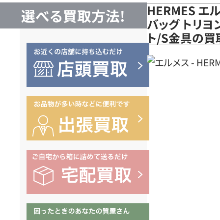
HERMES エ
選べる買取方法!
バッグ トリヨ
ト/S金具の買