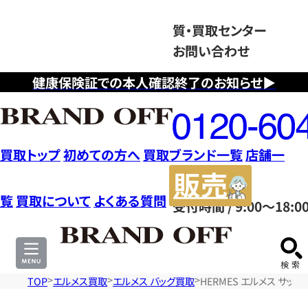
質・買取センター
お問い合わせ
健康保険証での本人確認終了のお知らせ▶
フ
リ
ー
ダ
買取トップ
初めての方へ
買取ブランド一覧
店舗一
イ
販
ヤ
売
覧
買取について
よくある質問
受付時間 / 9:00～18:0
ル
サ
0120604117
イ
ト
TOP
エルメス買取
エルメス バッグ買取
HERMES エルメス サッ