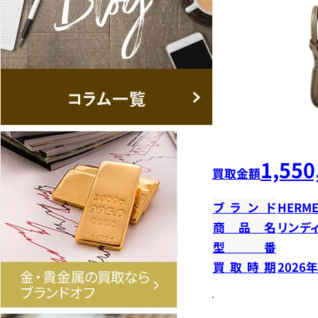
1,550
買取金額
ブランド
HERME
商品名
リンデ
型番
買取時期
2026