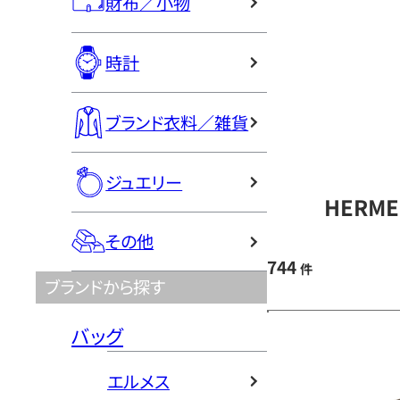
財布／小物
時計
ブランド衣料／雑貨
ジュエリー
HERM
その他
744
件
ブランドから探す
バッグ
エルメス