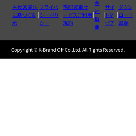
会
古物営業法
プライバ
宅配買取サ
サイ
ダウン
ヤ
社
に基づく表
シーポリ
ービスご利用
トマ
ロード
ル
概
示
シー
規約
ップ
書類
0120604117
要
Copyright © K-Brand Off Co.,Ltd. All Rights Reserved.