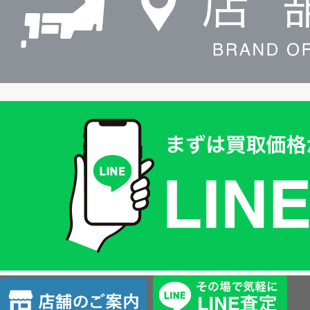
買
取
価
格
は
LINE
簡
単
査
店
定
舗