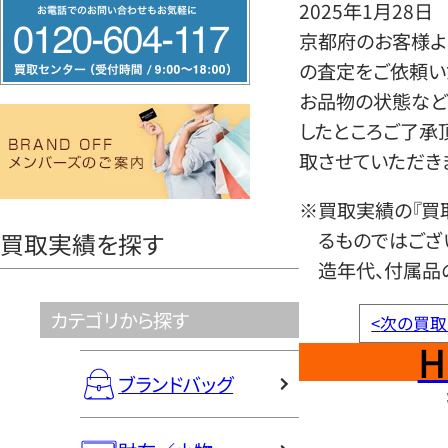
フ
2025年1月28日
リ
京都府のお客様より
ー
の査定をご依頼い
ダ
お品物の状態など
イ
したところご了承
ヤ
取させていただき
ル
※買取実績の『買
0120604117
るものではござ
買取実績を探す
造年代、付属品
カテゴリから探す
<
次の買取
H
ブランドバッグ