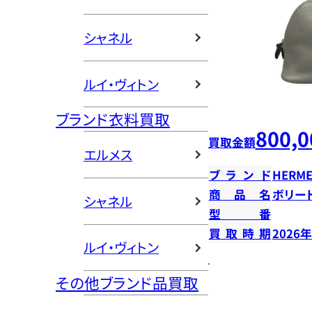
シャネル
ルイ・ヴィトン
ブランド衣料買取
800,0
買取金額
エルメス
ブランド
HERME
商品名
ボリー
シャネル
型番
買取時期
2026
ルイ・ヴィトン
その他ブランド品買取