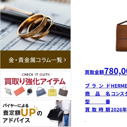
780,0
買取金額
ブランド
HERME
商品名
コンス
型番
買取時期
2026