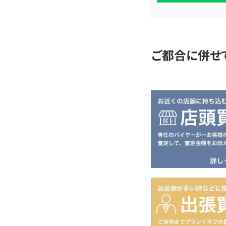
査
定
ご都合に併せ