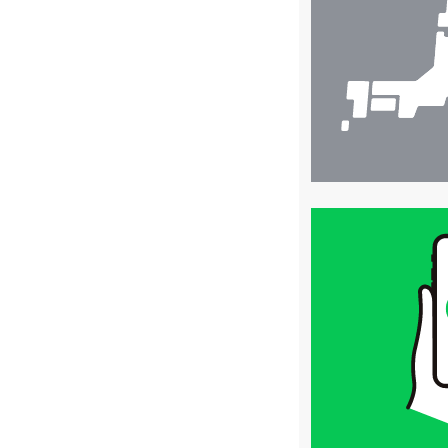
検
索
買
取
価
格
は
LINE
簡
単