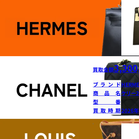
3,300
買取金額
ブランド
HERME
商品名
ケリー2
型番
買取時期
2026