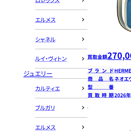
ロレックス
エルメス
シャネル
270,0
買取金額
ルイ・ヴィトン
ブランド
HERME
ジュエリー
商品名
ネオエ
型番
カルティエ
買取時期
2026
ブルガリ
エルメス