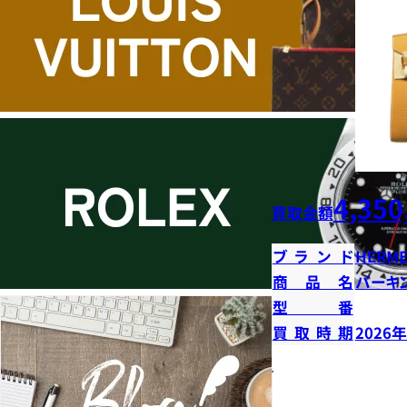
4,350
買取金額
ブランド
HERME
商品名
バーキン
型番
買取時期
2026