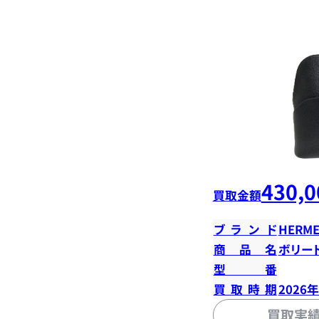
430,0
買取金額
ブランド
HERME
商品名
ボリード
型番
買取時期
2026
買取実