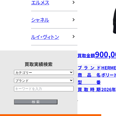
エルメス
シャネル
ルイ・ヴィトン
900,0
買取金額
買取実績検索
ブランド
HERME
商品名
ボリー
型番
買取時期
2026