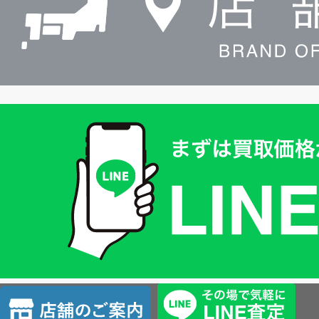
買
取
価
格
は
LINE
簡
単
査
店
定
舗