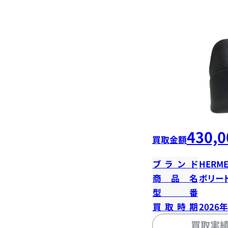
430,0
買取金額
ブランド
HERME
商品名
ボリード
型番
買取時期
2026
買取実