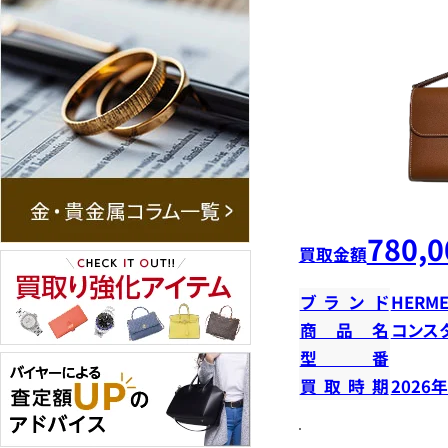
780,0
買取金額
ブランド
HERME
商品名
コンス
型番
買取時期
2026