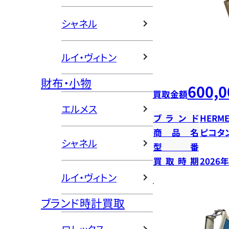
シャネル
ルイ・ヴィトン
財布・小物
600,0
買取金額
エルメス
ブランド
HERME
商品名
ピコタン
シャネル
型番
買取時期
2026
ルイ・ヴィトン
ブランド時計買取