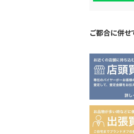
査
定
ご都合に併せ