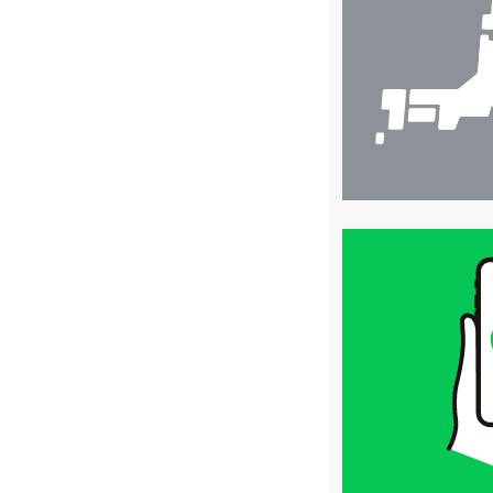
検
索
買
取
価
格
は
LINE
簡
単