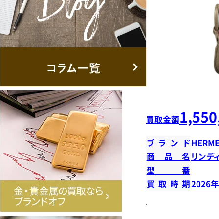
1,550
買取金額
ブランド
HERME
商品名
リンデ
型番
買取時期
2026