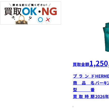
1,250
買取金額
ブランド
HERME
商品名
バーキン
型番
買取時期
2026