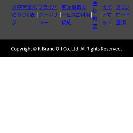
会
古物営業法
プライバ
宅配買取サ
サイ
ダウン
ヤ
社
に基づく表
シーポリ
ービスご利用
トマ
ロード
ル
概
示
シー
規約
ップ
書類
0120604117
要
Copyright © K-Brand Off Co.,Ltd. All Rights Reserved.