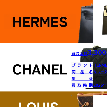
3,300
買取金額
ブランド
HERME
商品名
ケリー2
型番
買取時期
2026