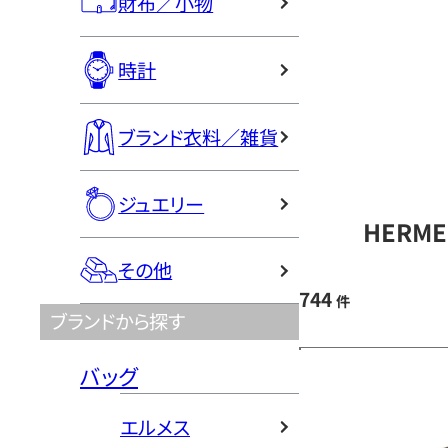
財布／小物
時計
ブランド衣料／雑貨
ジュエリー
HERM
その他
744
件
ブランドから探す
バッグ
エルメス