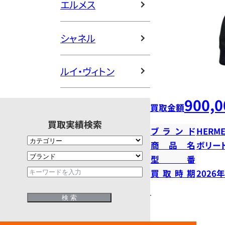
エルメス
シャネル
ルイ・ヴィトン
900,0
買取金額
買取実績検索
ブランド
HERME
商品名
ボリー
型番
買取時期
2026