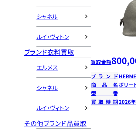
シャネル
ルイ・ヴィトン
ブランド衣料買取
800,0
買取金額
エルメス
ブランド
HERME
商品名
ボリー
シャネル
型番
買取時期
2026
ルイ・ヴィトン
その他ブランド品買取