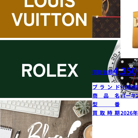
4,350
買取金額
ブランド
HERME
商品名
バーキン
型番
買取時期
2026