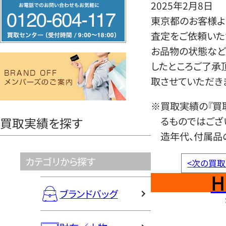
フ
2025年2月8日
リ
東京都のお客様より
ー
査定をご依頼いた
ダ
お品物の状態など
イ
したところご了承
ヤ
取させていただき
ル
※買取実績の『買
0120604117
るものではござ
買取実績を探す
造年代、付属品
カテゴリから探す
<
次の買取
H
ブランドバッグ