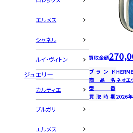
ロレックス
エルメス
シャネル
270,0
買取金額
ルイ・ヴィトン
ブランド
HERME
ジュエリー
商品名
ネオエ
型番
カルティエ
買取時期
2026
ブルガリ
エルメス