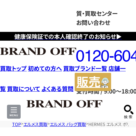
質・買取センター
お問い合わせ
健康保険証での本人確認終了のお知らせ▶
フ
リ
ー
ダ
買取トップ
初めての方へ
買取ブランド一覧
店舗一
イ
販
ヤ
売
覧
買取について
よくある質問
受付時間 / 9:00～18:0
ル
サ
0120604117
イ
ト
TOP
エルメス買取
エルメス バッグ買取
HERMES エルメス ボリー