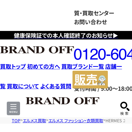
質・買取センター
お問い合わせ
健康保険証での本人確認終了のお知らせ▶
フ
リ
ー
ダ
買取トップ
初めての方へ
買取ブランド一覧
店舗一
イ
販
ヤ
売
覧
買取について
よくある質問
受付時間 / 9:00～18:0
ル
サ
0120604117
イ
ト
TOP
エルメス買取
エルメス ファッション・衣類買取
HERMES エルメ