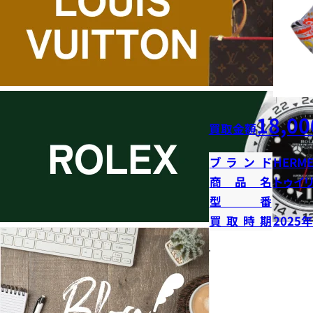
18,00
買取金額
ブランド
HERME
商品名
トゥイ
型番
買取時期
2025