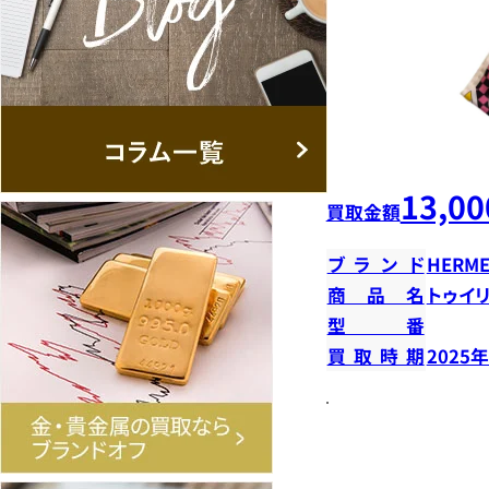
13,00
買取金額
ブランド
HERME
商品名
トゥイ
型番
買取時期
2025