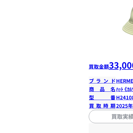
33,00
買取金額
ブランド
HERME
商品名
ﾊｯﾄ 《ｶﾙ
型番
H2410
買取時期
2025
買取実