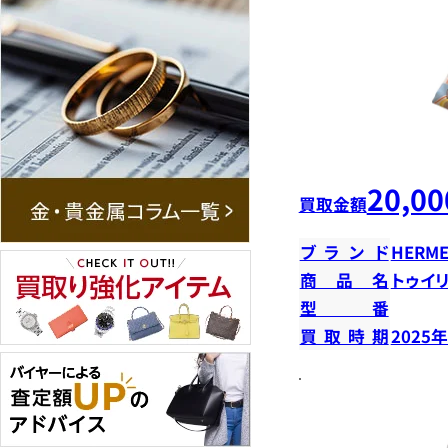
20,00
買取金額
ブランド
HERME
商品名
トゥイ
型番
買取時期
2025