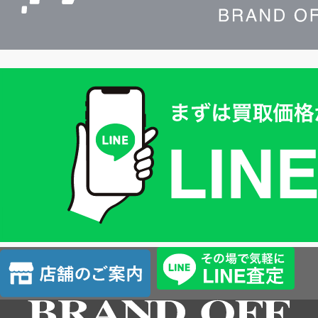
買
取
価
格
は
LINE
簡
単
査
店
定
舗
の