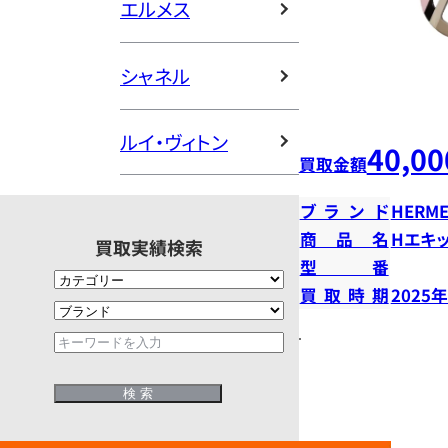
エルメス
シャネル
ルイ・ヴィトン
40,00
買取金額
ブランド
HERME
商品名
Hエキ
買取実績検索
型番
買取時期
2025