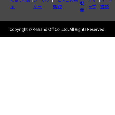
ル
概
示
シー
規約
ップ
書類
0120604117
要
Copyright © K-Brand Off Co.,Ltd. All Rights Reserved.