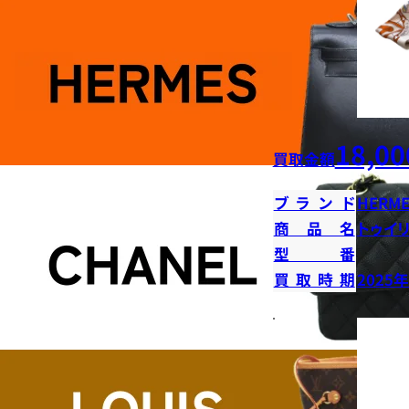
18,00
買取金額
ブランド
HERME
商品名
トゥイ
型番
買取時期
2025