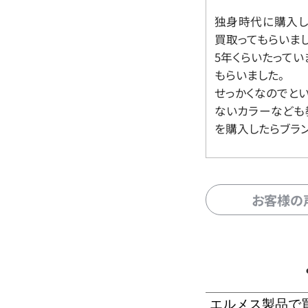
独身時代に購入した
買取ってもらいま
5年くらいたって
もらいました。
せっかくなのでと
ないカラーなども
を購入したらブラ
お客様の
エルメス製品で