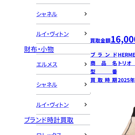
シャネル
ルイ・ヴィトン
16,00
買取金額
財布・小物
ブランド
HERME
商品名
トリオ
エルメス
型番
買取時期
2025
シャネル
ルイ・ヴィトン
ブランド時計買取