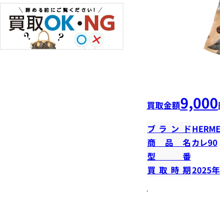
9,000
買取金額
ブランド
HERME
商品名
カレ90
型番
買取時期
2025