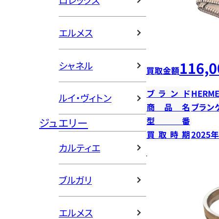
ロレックス
エルメス
116,0
シャネル
買取金額
ブランド
HERME
ルイ・ヴィトン
商品名
ブラン
ジュエリー
型番
買取時期
2025
カルティエ
ブルガリ
エルメス