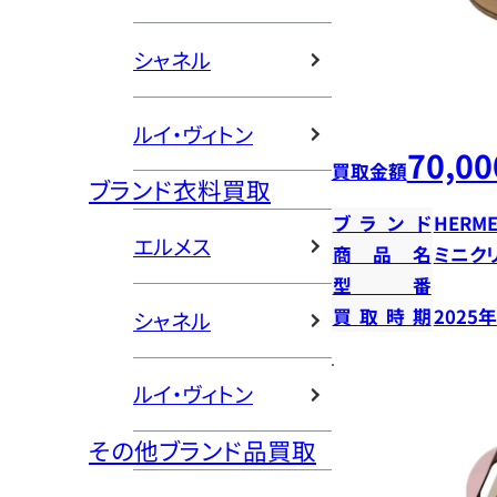
シャネル
ルイ・ヴィトン
70,00
買取金額
ブランド衣料買取
ブランド
HERME
エルメス
商品名
ミニク
型番
買取時期
2025
シャネル
ルイ・ヴィトン
その他ブランド品買取