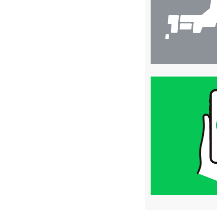
買
取
価
格
は
LINE
簡
単
査
定