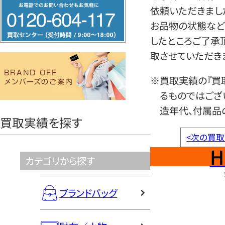
フ
依頼いただきまし
リ
お品物の状態など
ー
したところご了承
ダ
取させていただき
イ
ヤ
※買取実績の『買
ル
るものではござ
0120604117
造年代、付属品
買取実績を探す
<
次の買取
H
カテゴリから探す
ブランドバッグ