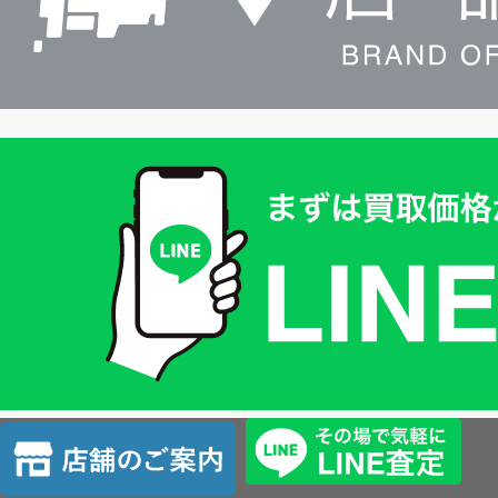
買
取
価
格
は
LINE
簡
単
査
店
定
舗