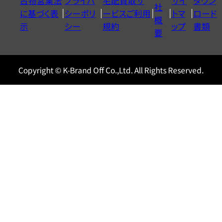
古物営業法
プライバ
宅配買取サ
サイ
ダウン
ヤ
社
に基づく表
シーポリ
ービスご利用
トマ
ロード
ル
概
示
シー
規約
ップ
書類
0120604117
要
Copyright © K-Brand Off Co.,Ltd. All Rights Reserved.