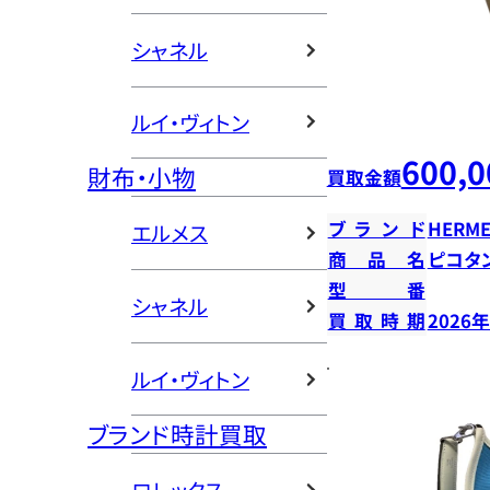
シャネル
ルイ・ヴィトン
600,0
財布・小物
買取金額
ブランド
HERME
エルメス
商品名
ピコタン
型番
シャネル
買取時期
2026
ルイ・ヴィトン
ブランド時計買取