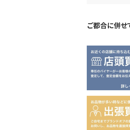
定
ご都合に併せ