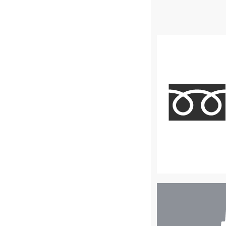
店
舗
検