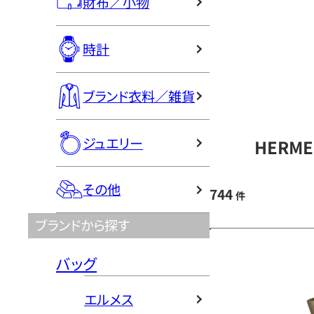
財布／小物
時計
ブランド衣料／雑貨
ジュエリー
HERM
その他
744
件
ブランドから探す
バッグ
エルメス