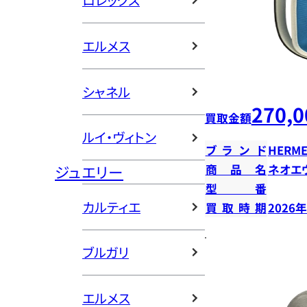
ロレックス
エルメス
シャネル
270,0
買取金額
ルイ・ヴィトン
ブランド
HERME
ジュエリー
商品名
ネオエ
型番
カルティエ
買取時期
2026
ブルガリ
エルメス