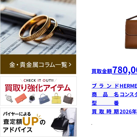
780,0
買取金額
ブランド
HERME
商品名
コンス
型番
買取時期
2026