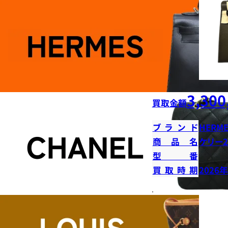
3,300
買取金額
ブランド
HERME
商品名
ケリー2
型番
買取時期
2026