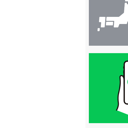
索
買
取
価
格
は
LINE
簡
単
査