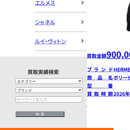
エルメス
シャネル
ルイ・ヴィトン
900,0
買取金額
ブランド
HERME
買取実績検索
商品名
ボリー
型番
買取時期
2026