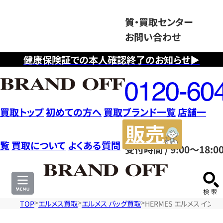
質・買取センター
お問い合わせ
健康保険証での本人確認終了のお知らせ▶
フ
リ
ー
ダ
買取トップ
初めての方へ
買取ブランド一覧
店舗一
イ
販
ヤ
売
覧
買取について
よくある質問
受付時間 / 9:00～18:0
ル
サ
0120604117
イ
ト
TOP
エルメス買取
エルメス バッグ買取
HERMES エルメス イン