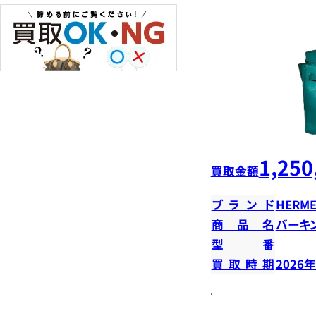
1,250
買取金額
ブランド
HERME
商品名
バーキン
型番
買取時期
2026