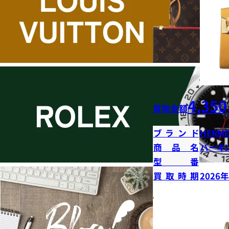
4,350
買取金額
ブランド
HERME
商品名
バーキン
型番
買取時期
2026