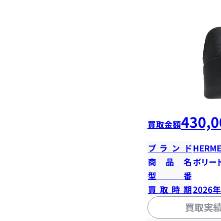
430,0
買取金額
ブランド
HERME
商品名
ボリード
型番
買取時期
2026
買取実