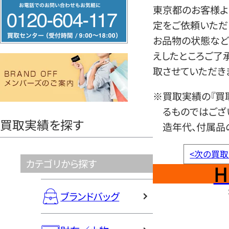
フ
東京都のお客様よ
リ
定をご依頼いただ
ー
お品物の状態など
ダ
えしたところご了
イ
取させていただき
ヤ
ル
※買取実績の『買
0120604117
るものではござ
買取実績を探す
造年代、付属品
<
次の買取
カテゴリから探す
H
ブランドバッグ