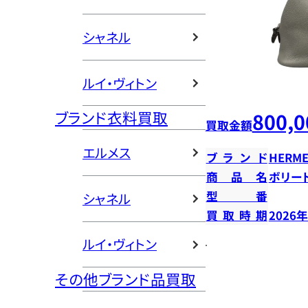
シャネル
ルイ・ヴィトン
ブランド衣料買取
800,0
買取金額
エルメス
ブランド
HERME
商品名
ボリー
型番
シャネル
買取時期
2026
ルイ・ヴィトン
その他ブランド品買取