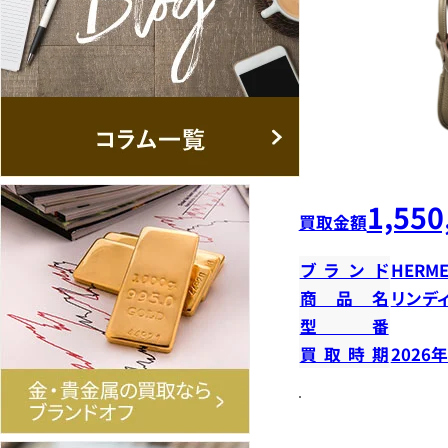
1,550
買取金額
ブランド
HERME
商品名
リンデ
型番
買取時期
2026