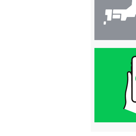
買
取
価
格
は
LINE
簡
単
査
定