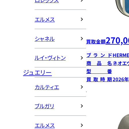
ロレックス
エルメス
270,0
シャネル
買取金額
ブランド
HERME
ルイ・ヴィトン
商品名
ネオエ
ジュエリー
型番
買取時期
2026
カルティエ
ブルガリ
エルメス