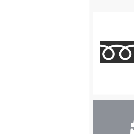
店
舗
検
索