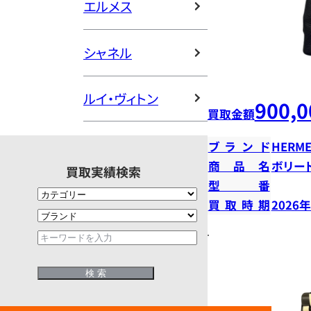
エルメス
シャネル
ルイ・ヴィトン
900,0
買取金額
ブランド
HERME
商品名
ボリー
買取実績検索
型番
買取時期
2026