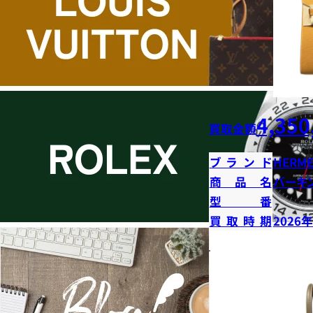
4,350
買取金額
ブランド
HERME
商品名
バーキン
型番
買取時期
2026