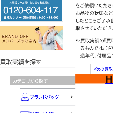
フ
をご依頼いただき
リ
お品物の状態など
ー
したところご了承
ダ
取させていただき
イ
ヤ
※買取実績の『買
ル
るものではござ
0120604117
造年代、付属品
買取実績を探す
<
次の買取
H
カテゴリから探す
ブランドバッグ