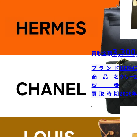
3,300
買取金額
ブランド
HERME
商品名
ケリー2
型番
買取時期
2026