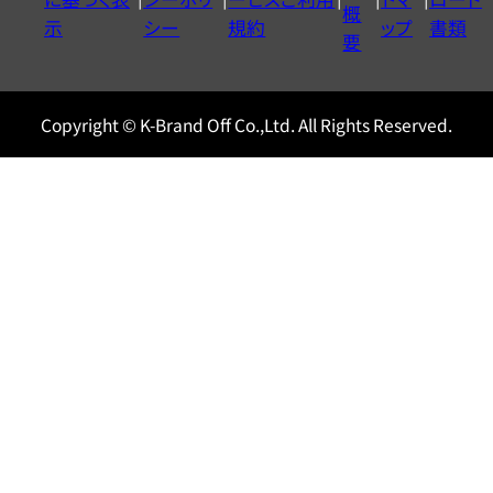
ル
概
示
シー
規約
ップ
書類
0120604117
要
Copyright © K-Brand Off Co.,Ltd. All Rights Reserved.