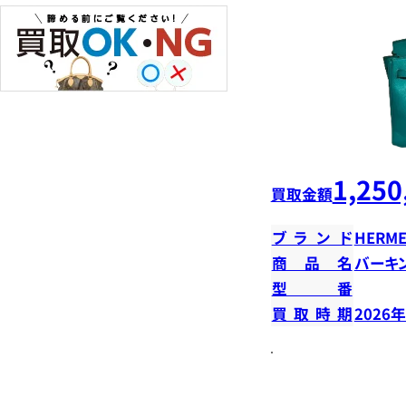
1,250
買取金額
ブランド
HERME
商品名
バーキン
型番
買取時期
2026