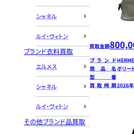
シャネル
ルイ・ヴィトン
800,0
買取金額
ブランド衣料買取
ブランド
HERME
エルメス
商品名
ボリー
型番
買取時期
2026
シャネル
ルイ・ヴィトン
その他ブランド品買取