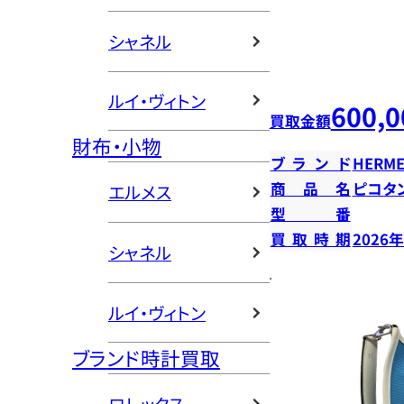
シャネル
ルイ・ヴィトン
600,0
買取金額
財布・小物
ブランド
HERME
商品名
ピコタン
エルメス
型番
買取時期
2026
シャネル
ルイ・ヴィトン
ブランド時計買取