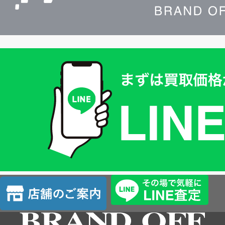
買
取
価
格
は
LINE
簡
単
査
店
定
舗
の