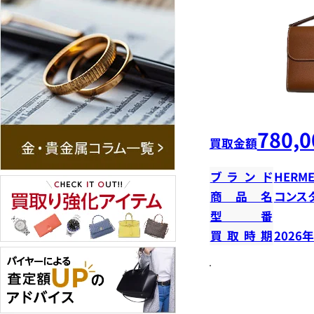
780,0
買取金額
ブランド
HERME
商品名
コンス
型番
買取時期
2026