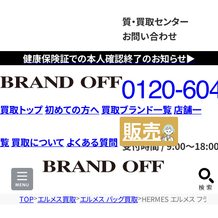
質・買取センター
お問い合わせ
健康保険証での本人確認終了のお知らせ▶
フ
リ
ー
ダ
買取トップ
初めての方へ
買取ブランド一覧
店舗一
イ
販
ヤ
売
覧
買取について
よくある質問
受付時間 / 9:00～18:0
ル
サ
0120604117
イ
ト
TOP
エルメス買取
エルメス バッグ買取
HERMES エルメス フラ