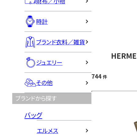
財布／小物
時計
ブランド衣料／雑貨
HERM
ジュエリー
744
件
その他
ブランドから探す
バッグ
エルメス