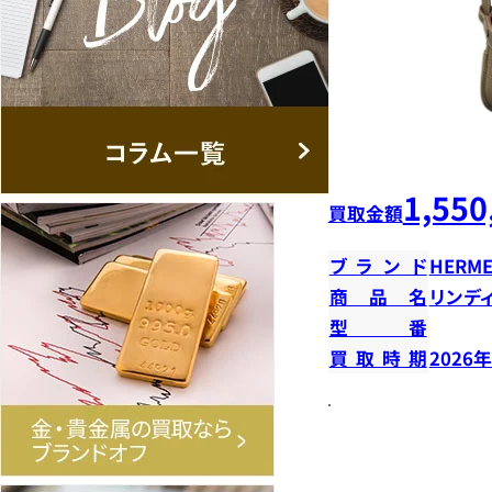
1,550
買取金額
ブランド
HERME
商品名
リンデ
型番
買取時期
2026