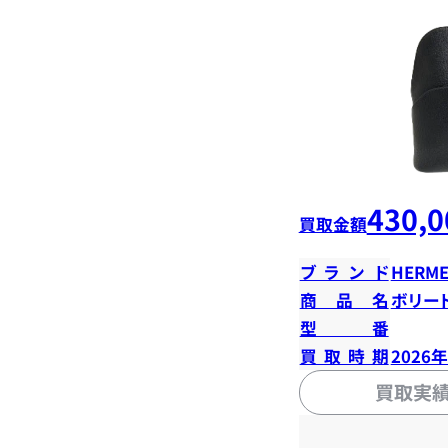
430,0
買取金額
ブランド
HERME
商品名
ボリード
型番
買取時期
2026
買取実