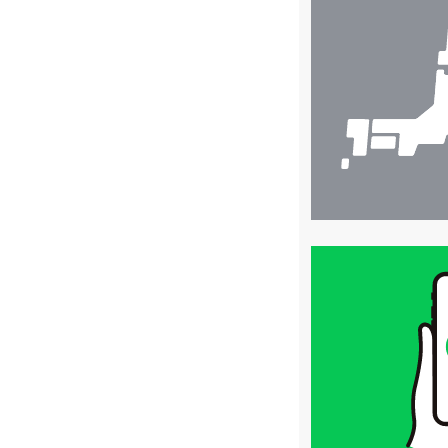
舗
検
索
買
取
価
格
は
LINE
簡