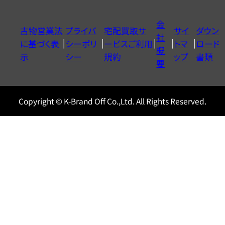
ダ
イ
会
古物営業法
プライバ
宅配買取サ
サイ
ダウン
ヤ
社
に基づく表
シーポリ
ービスご利用
トマ
ロード
ル
概
示
シー
規約
ップ
書類
0120604117
要
Copyright © K-Brand Off Co.,Ltd. All Rights Reserved.