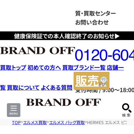
質・買取センター
お問い合わせ
健康保険証での本人確認終了のお知らせ▶
フ
リ
ー
ダ
買取トップ
初めての方へ
買取ブランド一覧
店舗一
イ
販
ヤ
売
覧
買取について
よくある質問
受付時間 / 9:00～18:0
ル
サ
0120604117
イ
ト
TOP
エルメス買取
エルメス バッグ買取
HERMES エルメス ピコタ