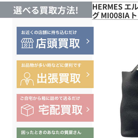
HERMES エ
選べる買取方法!
グ MI008I