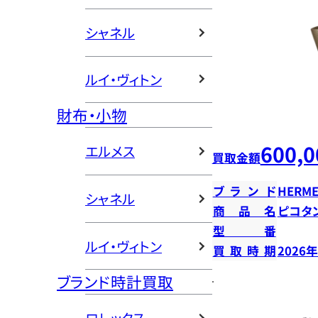
シャネル
ルイ・ヴィトン
財布・小物
600,0
エルメス
買取金額
ブランド
HERME
シャネル
商品名
ピコタン
型番
ルイ・ヴィトン
買取時期
2026
ブランド時計買取