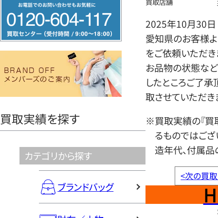
フ
買取店舗
リ
2025年10月30日
ー
愛知県のお客様よ
ダ
をご依頼いただき
イ
お品物の状態など
ヤ
したところご了承
ル
取させていただき
0120604117
買取実績を探す
※買取実績の『買
るものではござ
造年代、付属品
カテゴリから探す
<
次の買取
ブランドバッグ
H