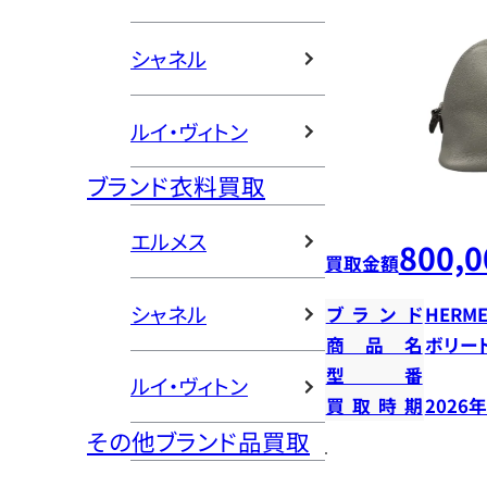
シャネル
ルイ・ヴィトン
ブランド衣料買取
エルメス
800,0
買取金額
シャネル
ブランド
HERME
商品名
ボリー
型番
ルイ・ヴィトン
買取時期
2026
その他ブランド品買取