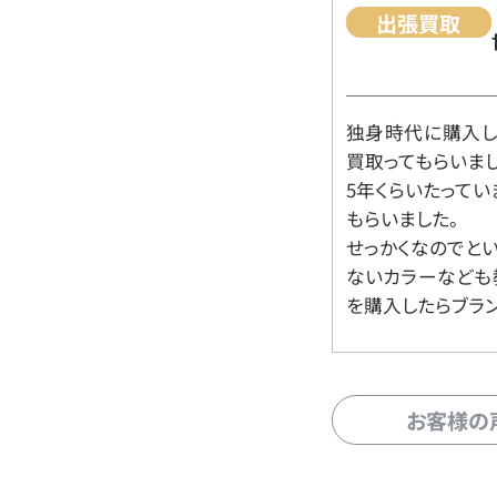
出張買取
独身時代に購入した
買取ってもらいま
5年くらいたって
もらいました。
せっかくなのでと
ないカラーなども
を購入したらブラ
お客様の