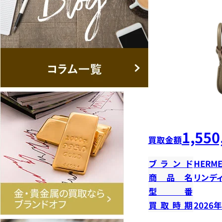
1,550
買取金額
ブランド
HERME
商品名
リンデ
型番
買取時期
2026