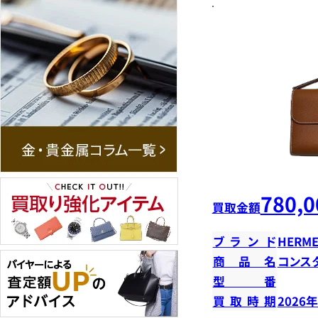
780,0
買取金額
ブランド
HERME
商品名
コンス
型番
買取時期
2026