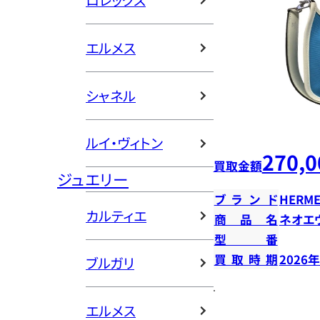
ロレックス
エルメス
シャネル
ルイ・ヴィトン
270,0
買取金額
ジュエリー
ブランド
HERME
カルティエ
商品名
ネオエ
型番
買取時期
2026
ブルガリ
エルメス