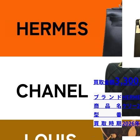
3,300
買取金額
ブランド
HERME
商品名
ケリー2
型番
買取時期
2026