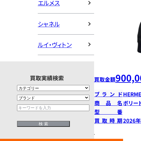
エルメス
シャネル
ルイ・ヴィトン
900,0
買取実績検索
買取金額
ブランド
HERME
商品名
ボリー
型番
買取時期
2026