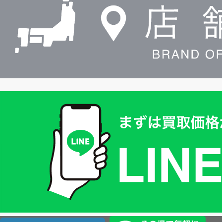
索
買
取
価
格
は
LINE
簡
単
査