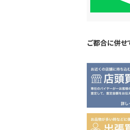
単
査
定
ご都合に併せ