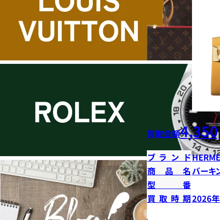
4,350
買取金額
ブランド
HERME
商品名
バーキン
型番
買取時期
2026