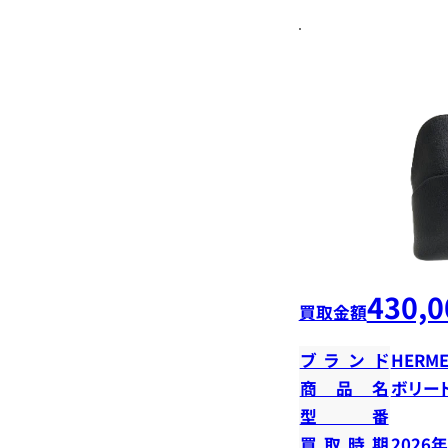
430,0
買取金額
ブランド
HERME
商品名
ボリード
型番
買取時期
2026