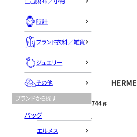
財布／小物
時計
ブランド衣料／雑貨
ジュエリー
HERM
その他
ブランドから探す
744
件
バッグ
エルメス