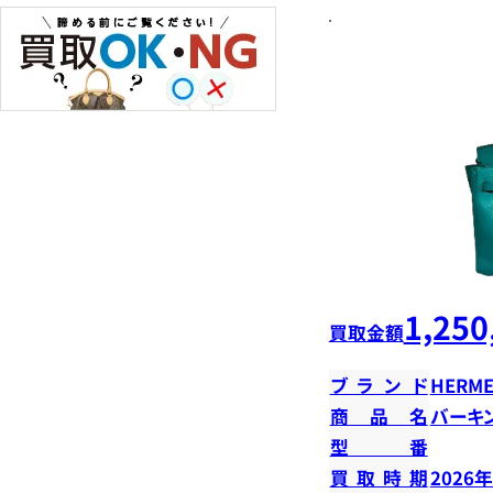
1,250
買取金額
ブランド
HERME
商品名
バーキン
型番
買取時期
2026