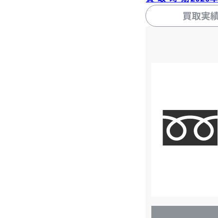
買取実
店