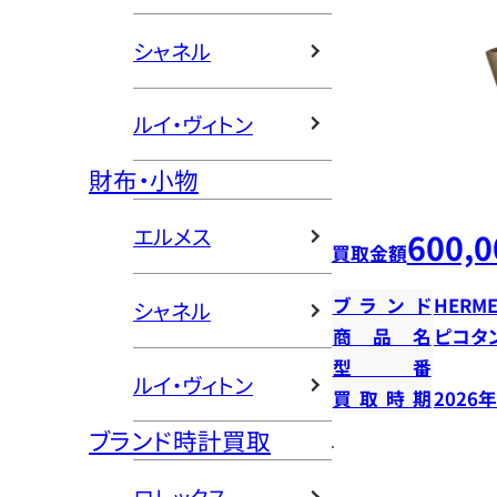
シャネル
ルイ・ヴィトン
財布・小物
エルメス
600,0
買取金額
ブランド
HERME
シャネル
商品名
ピコタン
型番
ルイ・ヴィトン
買取時期
2026
ブランド時計買取