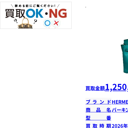
1,250
買取金額
ブランド
HERME
商品名
バーキン
型番
買取時期
2026