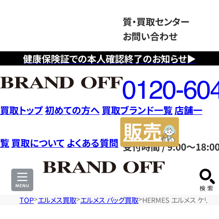
質・買取センター
お問い合わせ
健康保険証での本人確認終了のお知らせ▶
フ
リ
ー
ダ
買取トップ
初めての方へ
買取ブランド一覧
店舗一
イ
販
ヤ
売
覧
買取について
よくある質問
受付時間 / 9:00～18:0
ル
サ
0120604117
イ
ト
TOP
エルメス買取
エルメス バッグ買取
HERMES エルメス ケリ