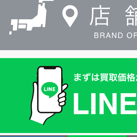
索
買
取
価
格
は
LINE
簡
単
査