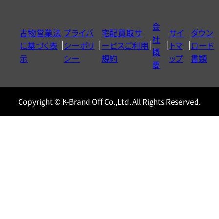
ダ
イ
会
古物営業法
プライバ
宅配買取サ
サイ
ダウン
ヤ
社
に基づく表
シーポリ
ービスご利用
トマ
ロード
ル
概
示
シー
規約
ップ
書類
0120604117
要
Copyright © K-Brand Off Co.,Ltd. All Rights Reserved.