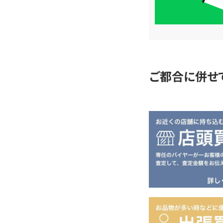
単
査
定
ご都合に併せ