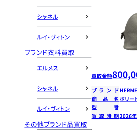
シャネル
ルイ・ヴィトン
ブランド衣料買取
エルメス
800,0
買取金額
シャネル
ブランド
HERME
商品名
ボリー
型番
ルイ・ヴィトン
買取時期
2026
その他ブランド品買取