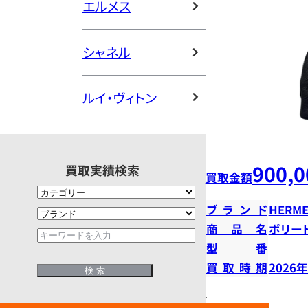
エルメス
シャネル
ルイ・ヴィトン
900,0
買取実績検索
買取金額
ブランド
HERME
商品名
ボリー
型番
買取時期
2026