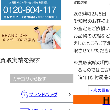
フ
買取店舗
リ
2025年12月5日
ー
愛知県のお客様より
ダ
の査定をご依頼い
イ
お品物の状態など
ヤ
えしたところご了
ル
取させていただき
0120604117
買取実績を探す
※買取実績の『買
るものではござ
造年代、付属品
カテゴリから探す
<
次の買取
ブランドバッグ
H