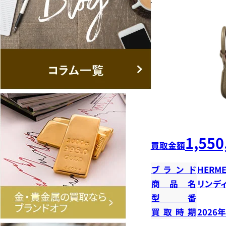
1,550
買取金額
ブランド
HERME
商品名
リンデ
型番
買取時期
2026