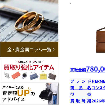
780,0
買取金額
ブランド
HERME
商品名
コンス
型番
買取時期
2026