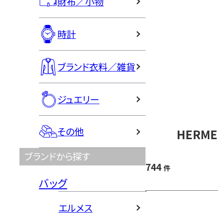
財布／小物
時計
ブランド衣料／雑貨
ジュエリー
その他
HERM
ブランドから探す
744
件
バッグ
エルメス