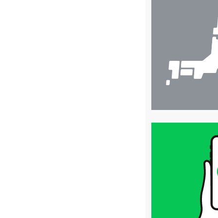
舗
検
索
買
取
価
格
は
LINE
簡