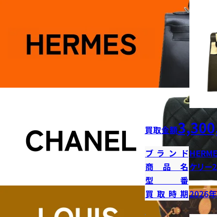
3,300
買取金額
ブランド
HERME
商品名
ケリー2
型番
買取時期
2026