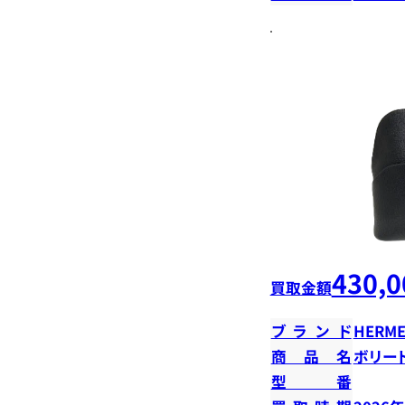
430,0
買取金額
ブランド
HERME
商品名
ボリード
型番