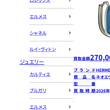
ロレックス
エルメス
シャネル
ルイ・ヴィトン
270,0
買取金額
ジュエリー
ブランド
HERME
カルティエ
商品名
ネオエ
型番
ブルガリ
買取時期
2026
エルメス