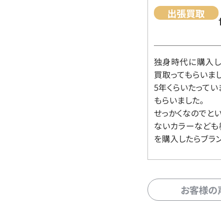
出張買取
独身時代に購入した
買取ってもらいま
5年くらいたって
もらいました。
せっかくなのでと
ないカラーなども
を購入したらブラ
お客様の