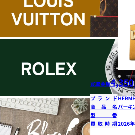
4,350
買取金額
ブランド
HERME
商品名
バーキン
型番
買取時期
2026