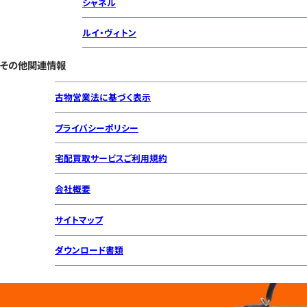
シャネル
ルイ・ヴィトン
その他関連情報
古物営業法に基づく表示
プライバシーポリシー
宅配買取サービスご利用規約
会社概要
サイトマップ
ダウンロード書類