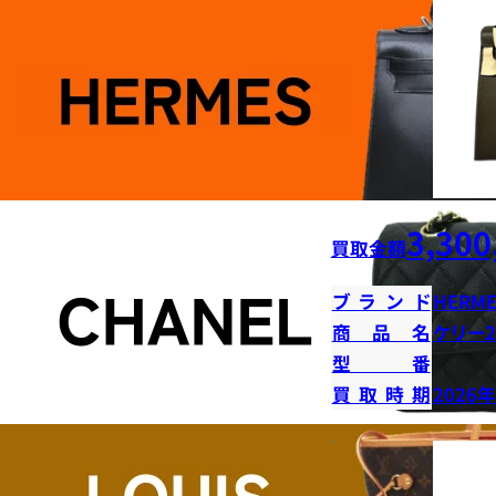
3,300
買取金額
ブランド
HERME
商品名
ケリー2
型番
買取時期
2026