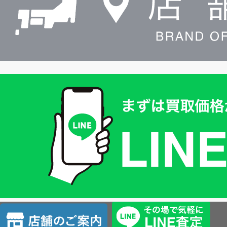
買
取
価
格
は
LINE
簡
単
査
店
定
舗