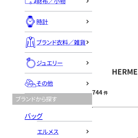
財布／小物
時計
ブランド衣料／雑貨
ジュエリー
HERM
その他
744
件
ブランドから探す
バッグ
エルメス