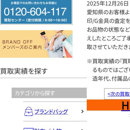
フ
2025年12月26日
リ
愛知県のお客様よ
ー
印/G金具の査定
ダ
お品物の状態など
イ
えしたところご了
ヤ
取させていただき
ル
※買取実績の『買
0120604117
るものではござ
買取実績を探す
造年代、付属品
カテゴリから探す
<
次の買取
H
ブランドバッグ