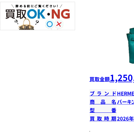
1,250
買取金額
ブランド
HERME
商品名
バーキン
型番
買取時期
2026