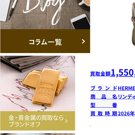
1,550
買取金額
ブランド
HERME
商品名
リンデ
型番
買取時期
2026