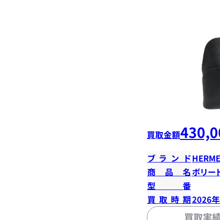
430,0
買取金額
ブランド
HERME
商品名
ボリード
型番
買取時期
2026
買取実