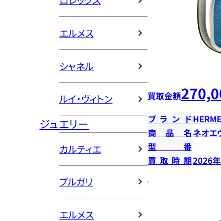
ロレックス
エルメス
シャネル
270,0
買取金額
ルイ・ヴィトン
ブランド
HERME
ジュエリー
商品名
ネオエ
型番
カルティエ
買取時期
2026
ブルガリ
エルメス