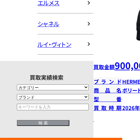
エルメス
シャネル
ルイ・ヴィトン
900,0
買取金額
買取実績検索
ブランド
HERME
商品名
ボリー
型番
買取時期
2026