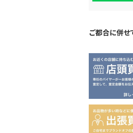
査
定
ご都合に併せ