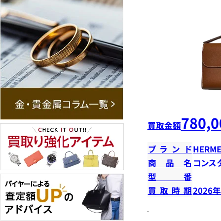
780,0
買取金額
ブランド
HERME
商品名
コンス
型番
買取時期
2026