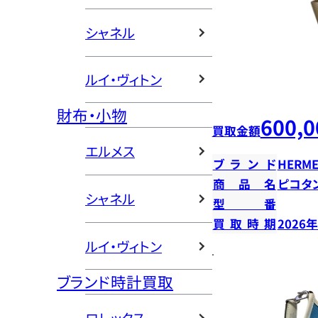
シャネル
ルイ・ヴィトン
財布・小物
600,0
買取金額
エルメス
ブランド
HERME
商品名
ピコタン
シャネル
型番
買取時期
2026
ルイ・ヴィトン
ブランド時計買取