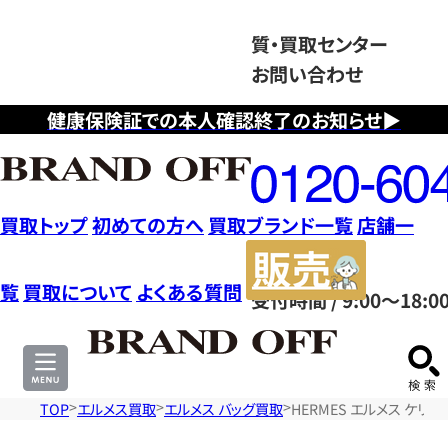
質・買取センター
お問い合わせ
健康保険証での本人確認終了のお知らせ▶
フ
リ
ー
ダ
買取トップ
初めての方へ
買取ブランド一覧
店舗一
イ
販
ヤ
売
覧
買取について
よくある質問
受付時間 / 9:00～18:0
ル
サ
0120604117
イ
ト
TOP
エルメス買取
エルメス バッグ買取
HERMES エルメス ケ