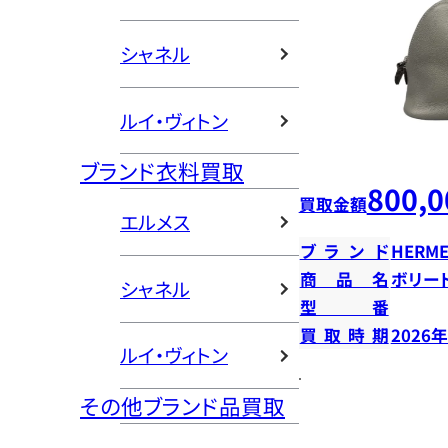
シャネル
ルイ・ヴィトン
ブランド衣料買取
800,0
買取金額
エルメス
ブランド
HERME
商品名
ボリー
シャネル
型番
買取時期
2026
ルイ・ヴィトン
その他ブランド品買取