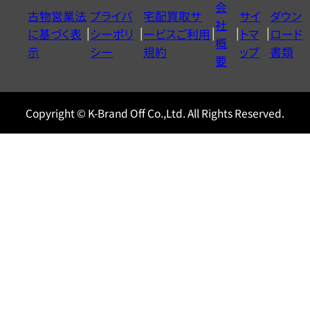
会
古物営業法
プライバ
宅配買取サ
サイ
ダウン
ヤ
社
に基づく表
シーポリ
ービスご利用
トマ
ロード
ル
概
示
シー
規約
ップ
書類
0120604117
要
Copyright © K-Brand Off Co.,Ltd. All Rights Reserved.