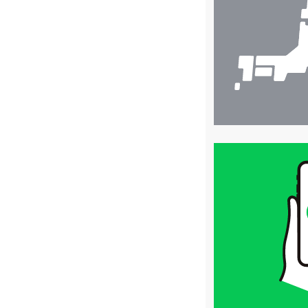
検
索
買
取
価
格
は
LINE
簡
単