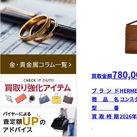
780,0
買取金額
ブランド
HERME
商品名
コンス
型番
買取時期
2026