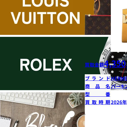
4,350
買取金額
ブランド
HERME
商品名
バーキン
型番
買取時期
2026