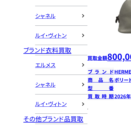
シャネル
ルイ・ヴィトン
ブランド衣料買取
800,0
買取金額
エルメス
ブランド
HERME
商品名
ボリー
シャネル
型番
買取時期
2026
ルイ・ヴィトン
その他ブランド品買取