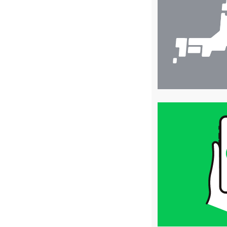
検
索
買
取
価
格
は
LINE
簡
単