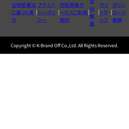
会
古物営業法
プライバ
宅配買取サ
サイ
ダウン
ヤ
社
に基づく表
シーポリ
ービスご利用
トマ
ロード
ル
概
示
シー
規約
ップ
書類
0120604117
要
Copyright © K-Brand Off Co.,Ltd. All Rights Reserved.