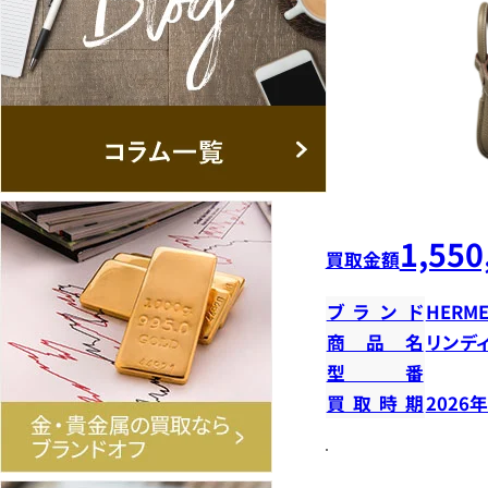
1,550
買取金額
ブランド
HERME
商品名
リンデ
型番
買取時期
2026