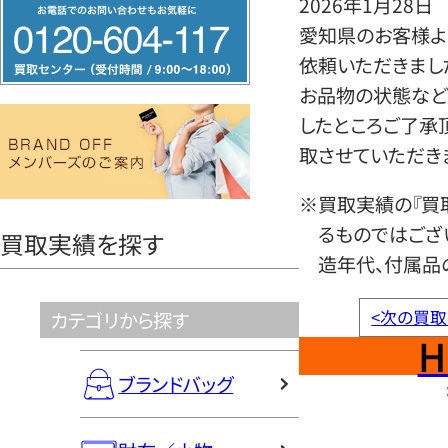
2026年1月28日
フ
愛知県のお客様よ
リ
依頼いただきまし
ー
お品物の状態など
ダ
したところご了承
イ
取させていただき
ヤ
ル
※買取実績の『買
0120604117
るものではござ
買取実績を探す
造年代、付属品
<
次の買取
カテゴリから探す
H
ブランドバッグ