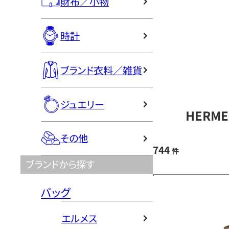
財布／小物
時計
ブランド衣料／雑貨
ジュエリー
HERM
その他
744
件
ブランドから探す
バッグ
エルメス