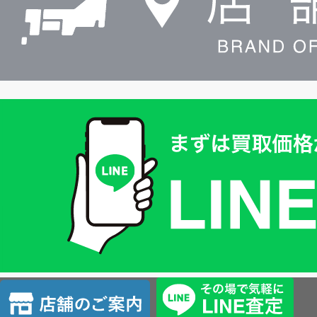
買
取
価
格
は
LINE
簡
単
査
店
定
舗