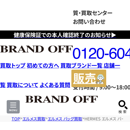
質・買取センター
お問い合わせ
健康保険証での本人確認終了のお知らせ▶
フ
リ
ー
ダ
買取トップ
初めての方へ
買取ブランド一覧
店舗一
イ
販
ヤ
売
覧
買取について
よくある質問
受付時間 / 9:00～18:0
ル
サ
0120604117
イ
ト
TOP
エルメス買取
エルメス バッグ買取
HERMES エルメス バー