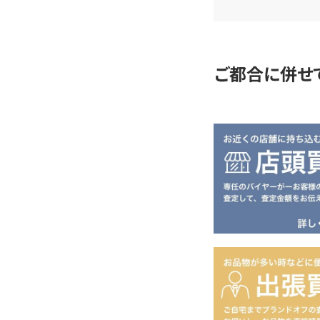
査
定
ご都合に併せ