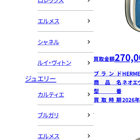
ロレックス
エルメス
シャネル
270,0
買取金額
ルイ・ヴィトン
ブランド
HERME
ジュエリー
商品名
ネオエ
型番
カルティエ
買取時期
2026
ブルガリ
エルメス