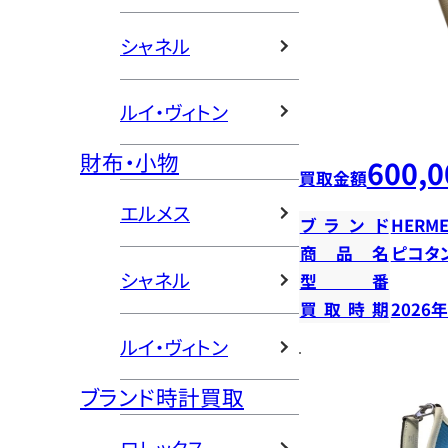
シャネル
ルイ・ヴィトン
財布・小物
600,0
買取金額
エルメス
ブランド
HERME
商品名
ピコタン
シャネル
型番
買取時期
2026
ルイ・ヴィトン
ブランド時計買取