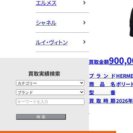
エルメス
シャネル
ルイ・ヴィトン
900,0
買取金額
買取実績検索
ブランド
HERME
商品名
ボリー
型番
買取時期
2026