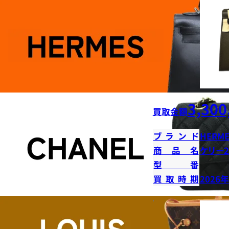
3,300
買取金額
ブランド
HERME
商品名
ケリー2
型番
買取時期
2026