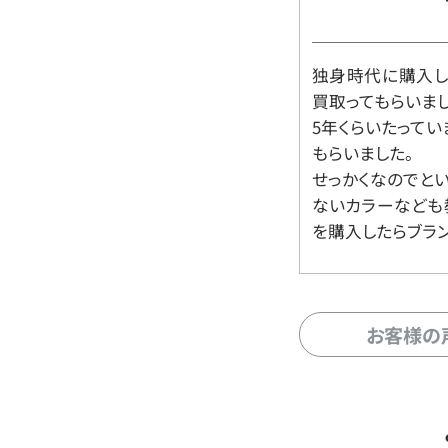
独身時代に購入した
買取ってもらいま
5年くらいたって
もらいました。
せっかくなのでと
ないカラーなども
を購入したらブラ
お客様の