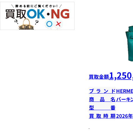
1,250
買取金額
ブランド
HERME
商品名
バーキン
型番
買取時期
2026