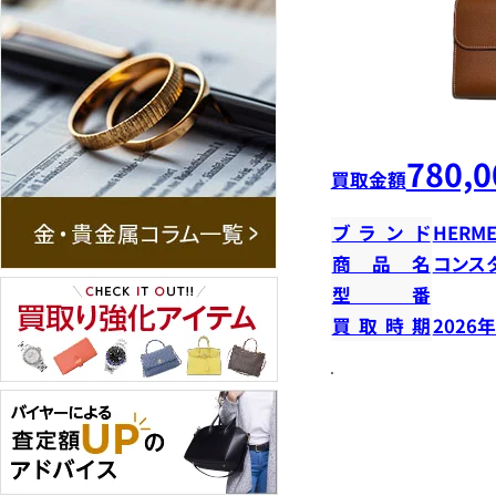
780,0
買取金額
ブランド
HERME
商品名
コンス
型番
買取時期
2026