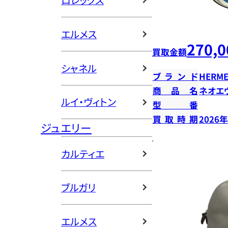
ロレックス
エルメス
270,0
買取金額
シャネル
ブランド
HERME
商品名
ネオエ
ルイ・ヴィトン
型番
買取時期
2026
ジュエリー
カルティエ
ブルガリ
エルメス