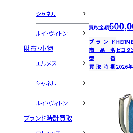
シャネル
600,0
買取金額
ルイ・ヴィトン
ブランド
HERME
財布・小物
商品名
ピコタン
型番
エルメス
買取時期
2026
シャネル
ルイ・ヴィトン
ブランド時計買取