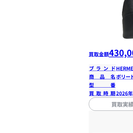
430,0
買取金額
ブランド
HERME
商品名
ボリード
型番
買取時期
2026
買取実