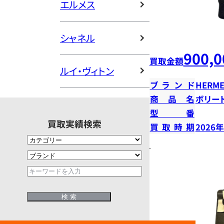
エルメス
シャネル
900,0
買取金額
ルイ・ヴィトン
ブランド
HERME
商品名
ボリー
型番
買取実績検索
買取時期
2026