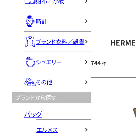
財布／小物
時計
HERM
ブランド衣料／雑貨
ジュエリー
744
件
その他
ブランドから探す
バッグ
エルメス