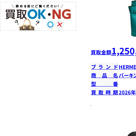
1,250
買取金額
ブランド
HERME
商品名
バーキン
型番
買取時期
2026