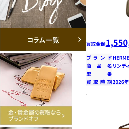
1,550
買取金額
ブランド
HERME
商品名
リンデ
型番
買取時期
2026