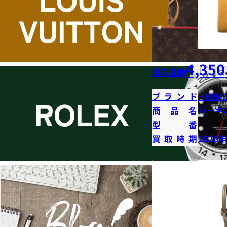
4,350
買取金額
ブランド
HERME
商品名
バーキン
型番
買取時期
2026