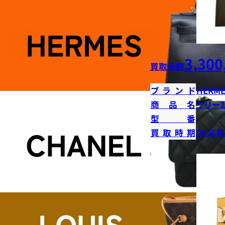
3,300
買取金額
ブランド
HERME
商品名
ケリー2
型番
買取時期
2026