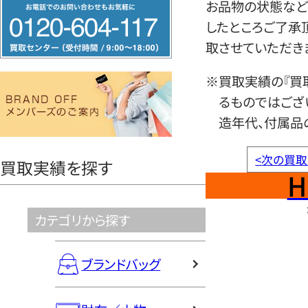
フ
お品物の状態など
リ
したところご了承
ー
取させていただき
ダ
※買取実績の『買
イ
るものではござ
ヤ
造年代、付属品
ル
0120604117
<
次の買取
買取実績を探す
H
カテゴリから探す
ブランドバッグ