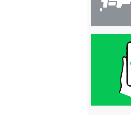
買
取
価
格
は
LINE
簡
単
査
定