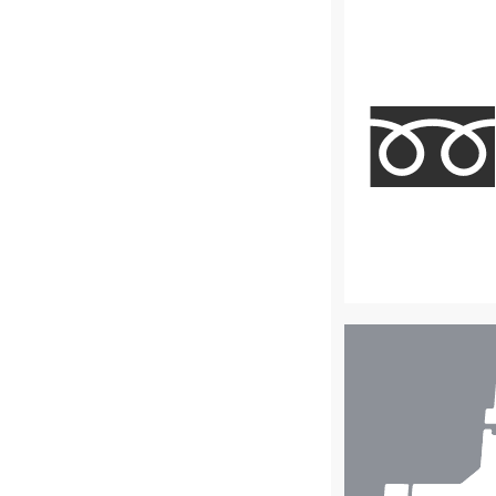
店
舗
検
索