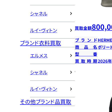
シャネル
800,0
買取金額
ルイ・ヴィトン
ブランド
HERME
ブランド衣料買取
商品名
ボリー
型番
エルメス
買取時期
2026
シャネル
ルイ・ヴィトン
その他ブランド品買取