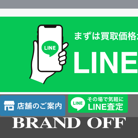
買
取
価
格
は
LINE
簡
単
査
店
定
舗
の
ご
案