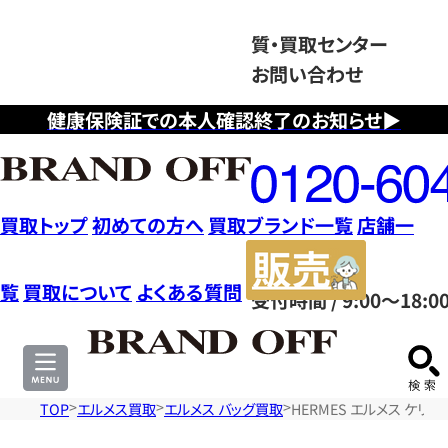
質・買取センター
お問い合わせ
健康保険証での本人確認終了のお知らせ▶
フ
リ
ー
ダ
買取トップ
初めての方へ
買取ブランド一覧
店舗一
イ
販
ヤ
売
覧
買取について
よくある質問
受付時間 / 9:00～18:0
ル
サ
0120604117
イ
ト
TOP
エルメス買取
エルメス バッグ買取
HERMES エルメス ケリ