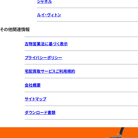
シャネル
ルイ・ヴィトン
その他関連情報
古物営業法に基づく表示
プライバシーポリシー
宅配買取サービスご利用規約
会社概要
サイトマップ
ダウンロード書類