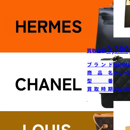
3,300
買取金額
ブランド
HERME
商品名
ケリー2
型番
買取時期
2026