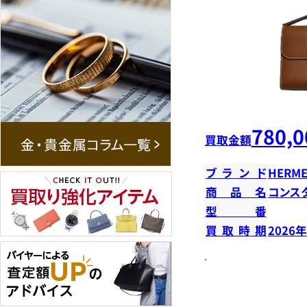
780,0
買取金額
ブランド
HERME
商品名
コンス
型番
買取時期
2026