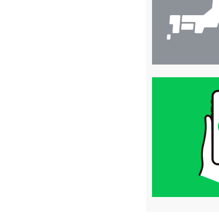
買
取
価
格
は
LINE
簡
単
査
定