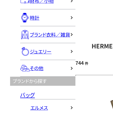
財布／小物
時計
ブランド衣料／雑貨
HERM
ジュエリー
744
件
その他
ブランドから探す
バッグ
エルメス