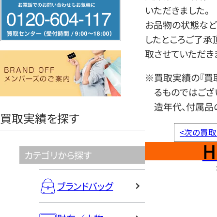
フ
いただきました。
リ
お品物の状態など
ー
したところご了承
ダ
取させていただき
イ
ヤ
※買取実績の『買
ル
るものではござ
0120604117
造年代、付属品
買取実績を探す
<
次の買取
H
カテゴリから探す
ブランドバッグ