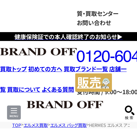
質・買取センター
お問い合わせ
健康保険証での本人確認終了のお知らせ▶
フ
リ
ー
ダ
買取トップ
初めての方へ
買取ブランド一覧
店舗一
イ
販
ヤ
売
覧
買取について
よくある質問
受付時間 / 9:00～18:0
ル
サ
0120604117
イ
ト
TOP
エルメス買取
エルメス バッグ買取
HERMES エルメス アニ