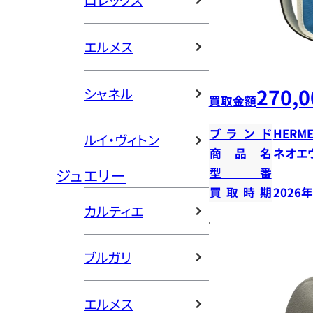
ロレックス
エルメス
270,0
シャネル
買取金額
ブランド
HERME
ルイ・ヴィトン
商品名
ネオエ
ジュエリー
型番
買取時期
2026
カルティエ
ブルガリ
エルメス