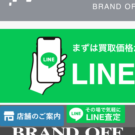
買
取
価
格
は
LINE
簡
単
査
店
定
舗
の