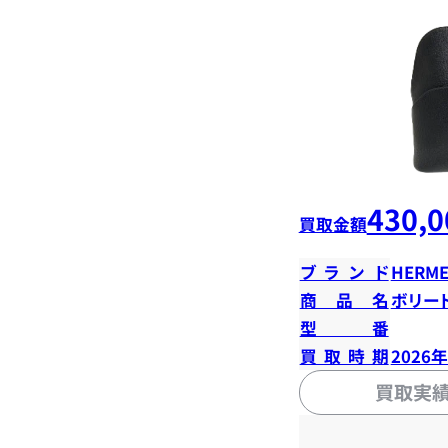
430,0
買取金額
ブランド
HERME
商品名
ボリード
型番
買取時期
2026
買取実