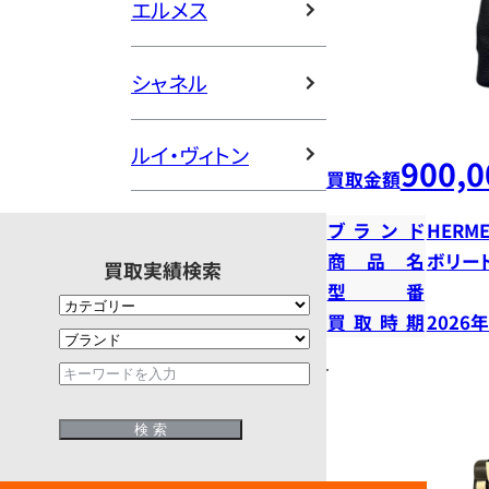
エルメス
シャネル
ルイ・ヴィトン
900,0
買取金額
ブランド
HERME
商品名
ボリー
買取実績検索
型番
買取時期
2026