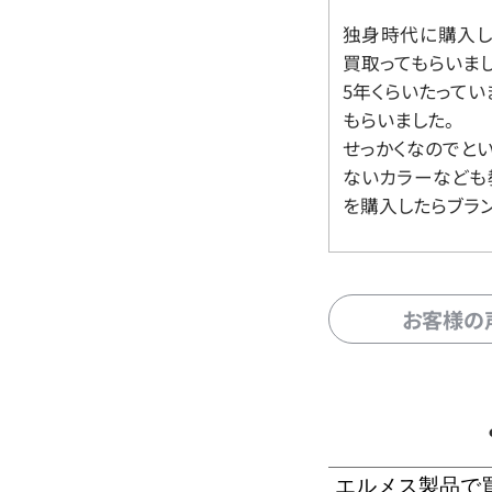
独身時代に購入した
買取ってもらいま
5年くらいたって
もらいました。
せっかくなのでと
ないカラーなども
を購入したらブラ
お客様の
エルメス製品で