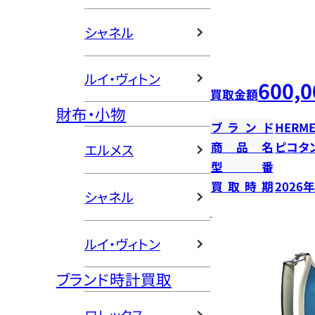
シャネル
ルイ・ヴィトン
600,0
買取金額
財布・小物
ブランド
HERME
商品名
ピコタン
エルメス
型番
買取時期
2026
シャネル
ルイ・ヴィトン
ブランド時計買取