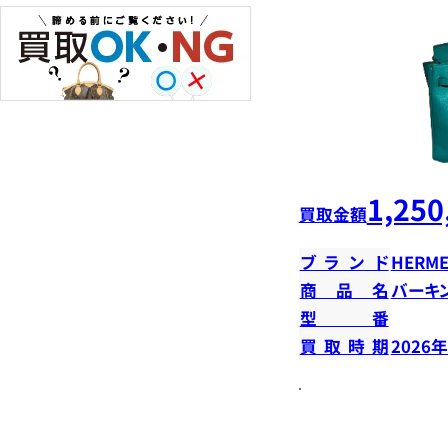
1,250
買取金額
ブランド
HERME
商品名
バーキン
型番
買取時期
2026