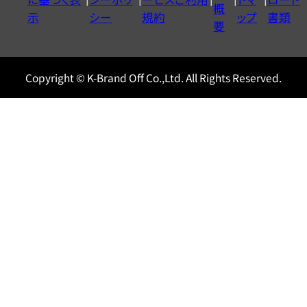
ル
概
示
シー
規約
ップ
書類
0120604117
要
Copyright © K-Brand Off Co.,Ltd. All Rights Reserved.