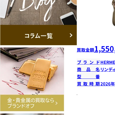
1,550
買取金額
ブランド
HERME
商品名
リンデ
型番
買取時期
2026