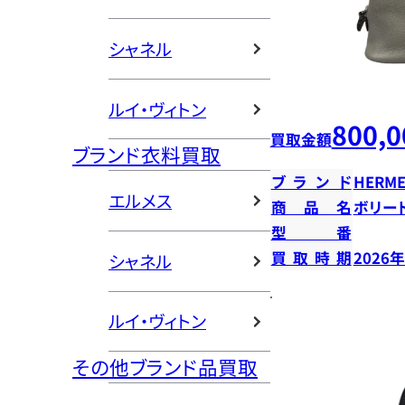
シャネル
ルイ・ヴィトン
800,0
買取金額
ブランド衣料買取
ブランド
HERME
エルメス
商品名
ボリー
型番
買取時期
2026
シャネル
ルイ・ヴィトン
その他ブランド品買取