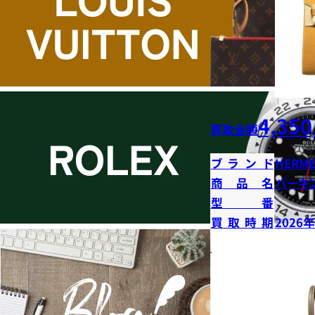
4,350
買取金額
ブランド
HERME
商品名
バーキン
型番
買取時期
2026