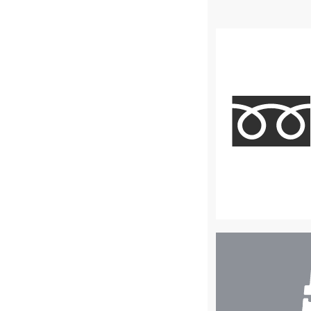
店
舗
検
索