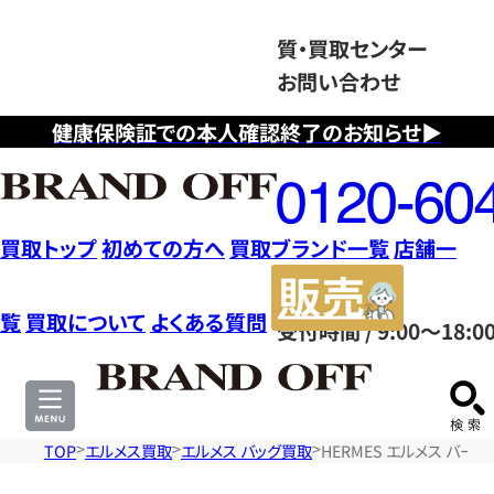
質・買取センター
お問い合わせ
健康保険証での本人確認終了のお知らせ▶
フ
リ
ー
ダ
買取トップ
初めての方へ
買取ブランド一覧
店舗一
イ
販
ヤ
売
覧
買取について
よくある質問
受付時間 / 9:00～18:0
ル
サ
0120604117
イ
ト
TOP
エルメス買取
エルメス バッグ買取
HERMES エルメス バー