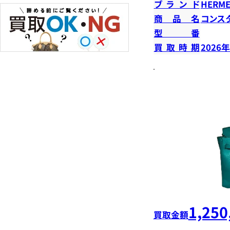
ブランド
HERME
商品名
コンス
型番
買取時期
2026
1,250
買取金額