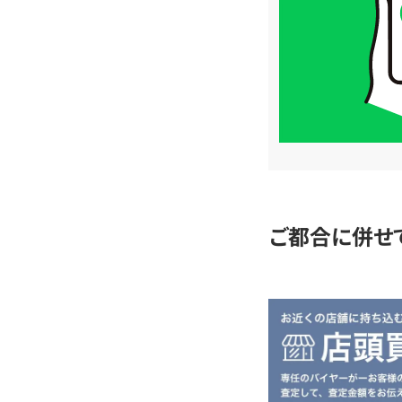
格
は
LINE
簡
単
査
定
ご都合に併せ