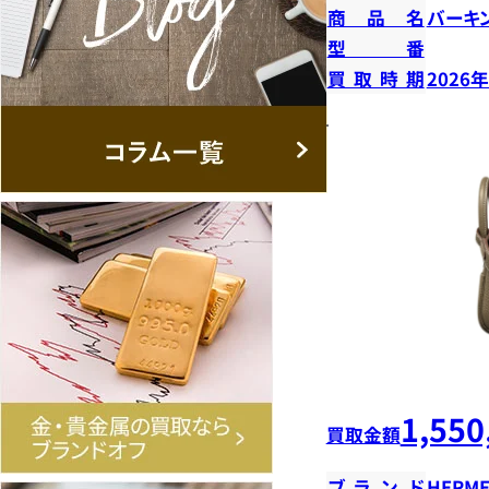
商品名
バーキン
型番
買取時期
2026
1,550
買取金額
ブランド
HERME