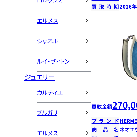
ロレックス
買取時期
2026
エルメス
シャネル
ルイ・ヴィトン
ジュエリー
カルティエ
270,0
買取金額
ブルガリ
ブランド
HERME
商品名
ネオエ
エルメス