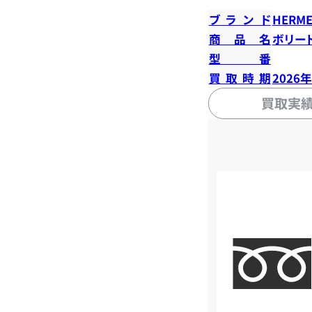
ブランド
HERME
商品名
ボリード
型番
買取時期
2026
買取実