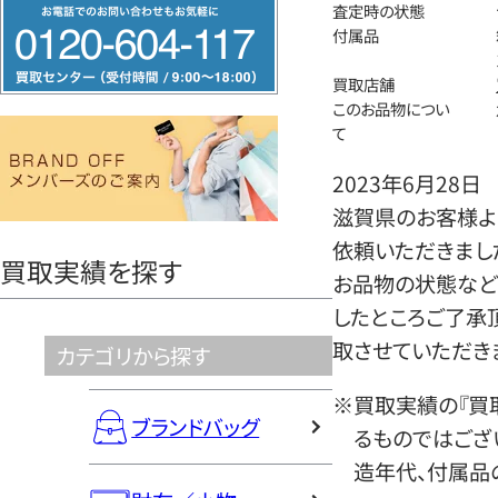
フ
査定時の状態
付属品
リ
ー
買取店舗
ダ
このお品物につい
て
イ
ヤ
2023年6月28日
ル
滋賀県のお客様よ
0120604117
依頼いただきまし
買取実績を探す
お品物の状態など
したところご了承
取させていただき
カテゴリから探す
※買取実績の『買
ブランドバッグ
るものではござ
造年代、付属品