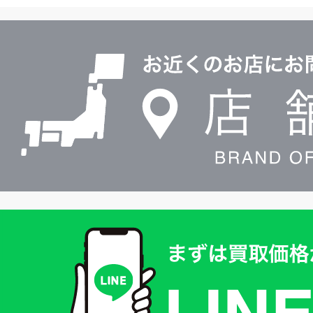
ル
店
0120604117
舗
検
索
買
取
価
格
は