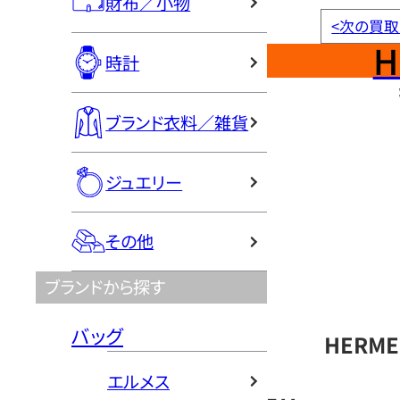
財布／小物
<
次の買取
H
時計
ブランド衣料／雑貨
ジュエリー
その他
ブランドから探す
バッグ
HERM
エルメス