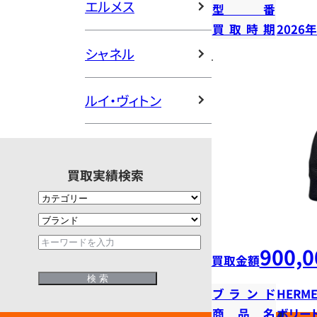
エルメス
型番
買取時期
2026
シャネル
ルイ・ヴィトン
買取実績検索
900,0
買取金額
ブランド
HERME
商品名
ボリー