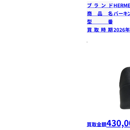
ブランド
HERME
商品名
バーキン
型番
買取時期
2026
430,0
買取金額