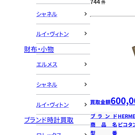
744
件
シャネル
ルイ・ヴィトン
財布・小物
エルメス
シャネル
600,0
買取金額
ルイ・ヴィトン
ブランド
HERME
ブランド時計買取
商品名
ピコタン
型番