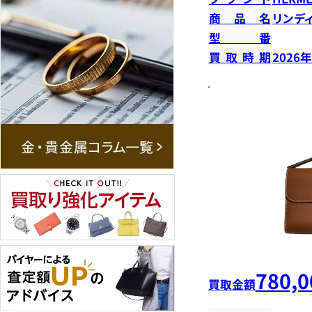
商品名
リンデ
型番
買取時期
2026
780,0
買取金額