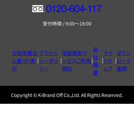
フ
リ
受付時間 / 9:00～18:00
ー
ダ
イ
会
古物営業法
プライバ
宅配買取サ
サイ
ダウン
ヤ
社
に基づく表
シーポリ
ービスご利用
トマ
ロード
ル
概
示
シー
規約
ップ
書類
0120604117
要
Copyright © K-Brand Off Co.,Ltd. All Rights Reserved.