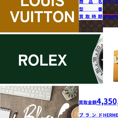
商品名
ケリー2
型番
買取時期
2026
4,350
買取金額
ブランド
HERME