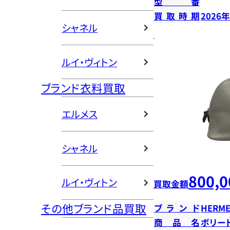
型番
買取時期
2026
シャネル
ルイ・ヴィトン
ブランド衣料買取
エルメス
シャネル
800,0
ルイ・ヴィトン
買取金額
その他ブランド品買取
ブランド
HERME
商品名
ボリー