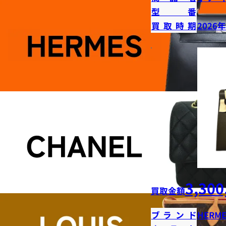
型番
買取時期
2026
3,300
買取金額
ブランド
HERME