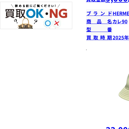
ブランド
HERME
商品名
カレ90
型番
買取時期
2025