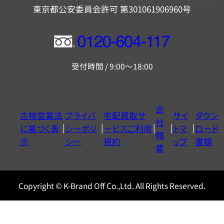
東京都公安委員会許可 第301061906960号
フ
リ
受付時間 / 9:00～18:00
ー
ダ
イ
会
古物営業法
プライバ
宅配買取サ
サイ
ダウン
ヤ
社
に基づく表
シーポリ
ービスご利用
トマ
ロード
ル
概
示
シー
規約
ップ
書類
0120604117
要
Copyright © K-Brand Off Co.,Ltd. All Rights Reserved.