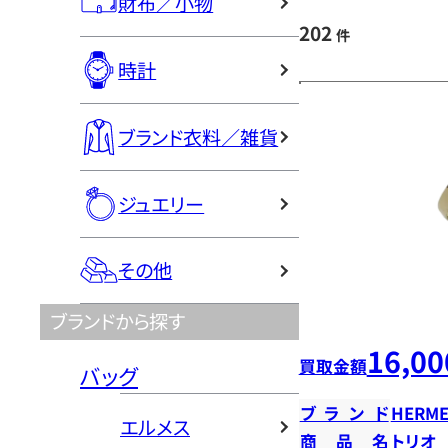
財布／小物
202
件
時計
ブランド衣料／雑貨
ジュエリー
その他
ブランドから探す
16,00
買取金額
バッグ
ブランド
HERME
エルメス
商品名
トリオ