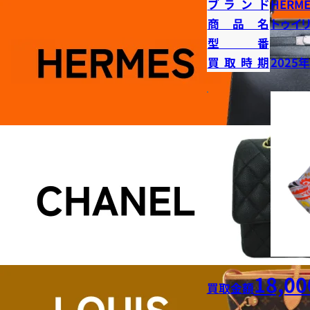
ブランド
HERME
商品名
トゥイ
型番
買取時期
2025
18,00
買取金額