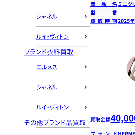
商品名
ミニク
型番
シャネル
買取時期
2025
ルイ・ヴィトン
ブランド衣料買取
エルメス
シャネル
ルイ・ヴィトン
40,00
買取金額
その他ブランド品買取
ブランド
HERME