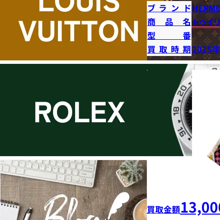
ブランド
HERME
商品名
トゥイ
型番
買取時期
2025
13,00
買取金額