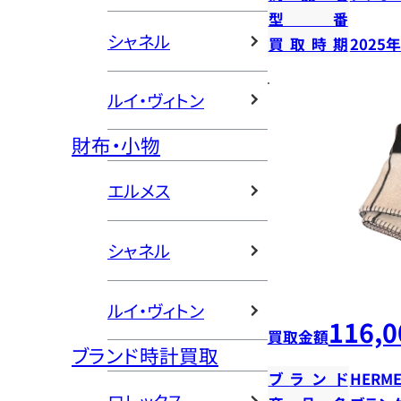
型番
シャネル
買取時期
2025
ルイ・ヴィトン
財布・小物
エルメス
シャネル
ルイ・ヴィトン
116,0
買取金額
ブランド時計買取
ブランド
HERME