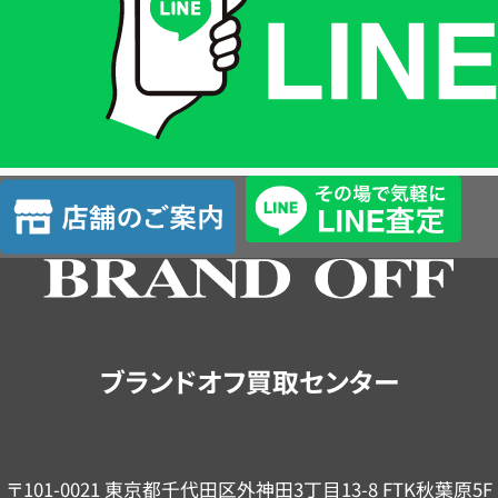
格
は
LINE
簡
単
査
店
定
舗
の
ご
案
内
ブランドオフ買取センター
〒101-0021 東京都千代田区外神田3丁目13-8 FTK秋葉原5F