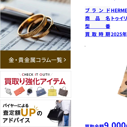
ブランド
HERME
商品名
トゥイ
型番
買取時期
2025
9,000
買取金額