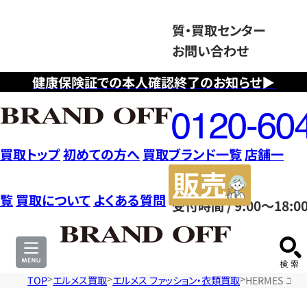
質・買取センター
お問い合わせ
健康保険証での本人確認終了のお知らせ▶
フ
リ
ー
ダ
買取トップ
初めての方へ
買取ブランド一覧
店舗一
イ
販
ヤ
売
覧
買取について
よくある質問
受付時間 / 9:00～18:0
ル
サ
0120604117
イ
ト
TOP
エルメス買取
エルメス ファッション・衣類買取
HERMES エ