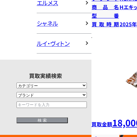
エルメス
商品名
Hエキ
型番
シャネル
買取時期
2025
ルイ・ヴィトン
買取実績検索
18,00
買取金額