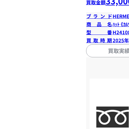
33,00
買取金額
ブランド
HERME
商品名
ﾊｯﾄ 《ｶﾙ
型番
H2410
買取時期
2025
買取実