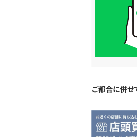
価
格
は
LINE
簡
単
査
定
ご都合に併せ