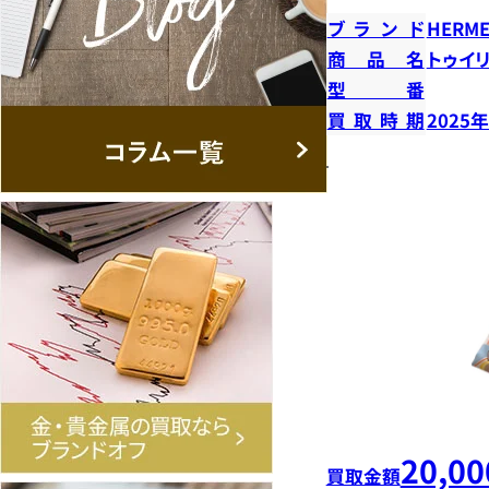
ブランド
HERME
商品名
トゥイ
型番
買取時期
2025
20,00
買取金額