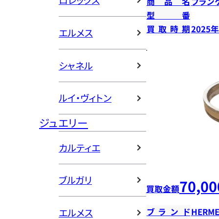
ロレックス
商品名
ブラン
型番
買取時期
2025
エルメス
シャネル
ルイ・ヴィトン
ジュエリー
カルティエ
ブルガリ
70,00
買取金額
エルメス
ブランド
HERME