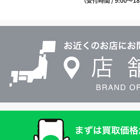
（受付時間 / 9:00～18
イ
ヤ
ル
店
0120604117
舗
検
索
買
取
価