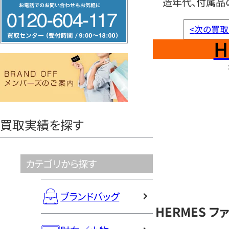
造年代、付属品
フ
リ
<
次の買取
ー
H
ダ
イ
ヤ
ル
0120604117
買取実績を探す
カテゴリから探す
ブランドバッグ
HERMES 