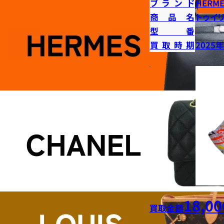
ブランド
HERME
商品名
トゥイ
型番
買取時期
2025
18,00
買取金額