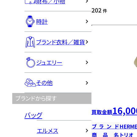
財布／小物
202
件
時計
ブランド衣料／雑貨
ジュエリー
その他
ブランドから探す
16,00
買取金額
バッグ
ブランド
HERME
エルメス
商品名
トリオ