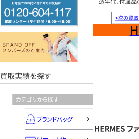
造年代、付属品
フ
リ
<
次の買取
ー
H
ダ
イ
ヤ
ル
0120604117
買取実績を探す
カテゴリから探す
ブランドバッグ
HERMES 