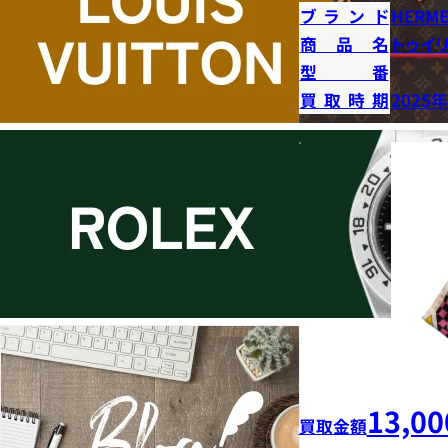
ブランド
HERME
商品名
トゥイ
型番
買取時期
2025
13,00
買取金額