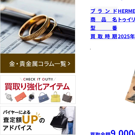
ブランド
HERME
商品名
トゥイ
型番
買取時期
2025
9,000
買取金額