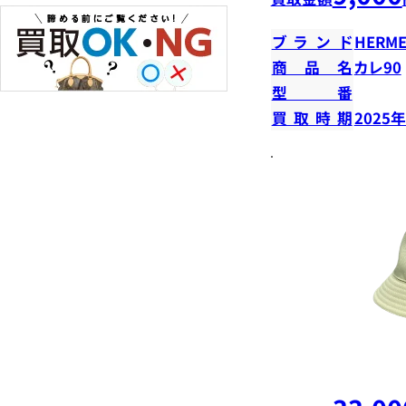
ブランド
HERME
商品名
カレ90
型番
買取時期
2025