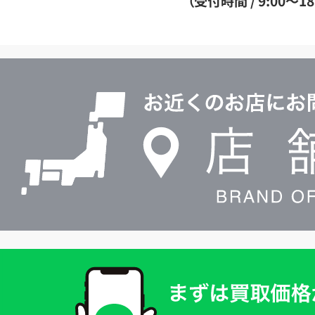
（受付時間 / 9:00～18
イ
ヤ
ル
店
0120604117
舗
検
索
買
取
価