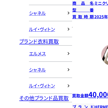
商品名
ミニク
型番
シャネル
買取時期
2025
ルイ・ヴィトン
ブランド衣料買取
エルメス
シャネル
ルイ・ヴィトン
40,00
買取金額
その他ブランド品買取
ブランド
HERME