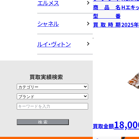
エルメス
商品名
Hエキ
型番
シャネル
買取時期
2025
ルイ・ヴィトン
買取実績検索
18,00
買取金額