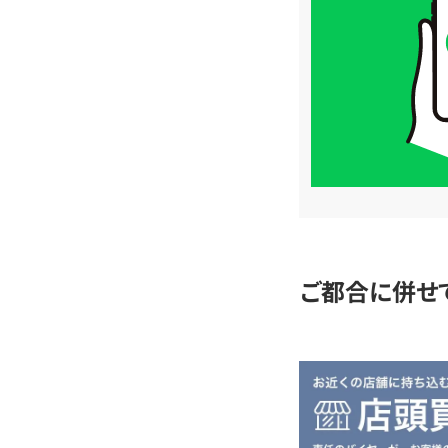
価
格
は
LINE
簡
単
査
定
ご都合に併せ