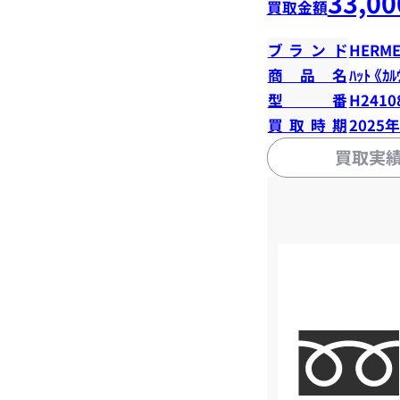
33,00
買取金額
ブランド
HERME
商品名
ﾊｯﾄ 《ｶﾙ
型番
H2410
買取時期
2025
買取実