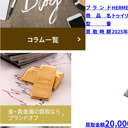
ブランド
HERME
商品名
トゥイ
型番
買取時期
2025
20,00
買取金額