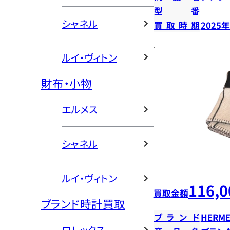
型番
シャネル
買取時期
2025
ルイ・ヴィトン
財布・小物
エルメス
シャネル
ルイ・ヴィトン
116,0
買取金額
ブランド時計買取
ブランド
HERME