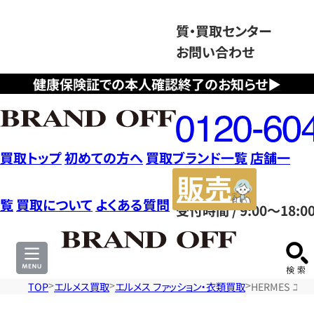
質・買取センター
お問い合わせ
健康保険証での本人確認終了のお知らせ▶
フ
リ
ー
ダ
買取トップ
初めての方へ
買取ブランド一覧
店舗一
イ
販
ヤ
売
覧
買取について
よくある質問
受付時間 / 9:00～18:0
ル
サ
0120604117
イ
ト
TOP
エルメス買取
エルメス ファッション・衣類買取
HERMES エ