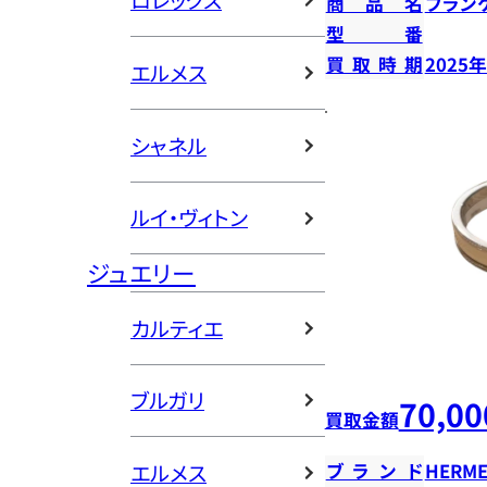
ロレックス
商品名
ブラン
型番
買取時期
2025
エルメス
シャネル
ルイ・ヴィトン
ジュエリー
カルティエ
ブルガリ
70,00
買取金額
エルメス
ブランド
HERME