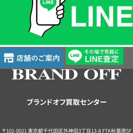
格
は
LINE
簡
単
査
店
定
舗
の
ご
案
内
ブランドオフ買取センター
〒101-0021 東京都千代田区外神田3丁目13-8 FTK秋葉原5F