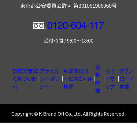
東京都公安委員会許可 第301061906960号
フ
リ
受付時間 / 9:00～18:00
ー
ダ
イ
会
古物営業法
プライバ
宅配買取サ
サイ
ダウン
ヤ
社
に基づく表
シーポリ
ービスご利用
トマ
ロード
ル
概
示
シー
規約
ップ
書類
0120604117
要
Copyright © K-Brand Off Co.,Ltd. All Rights Reserved.