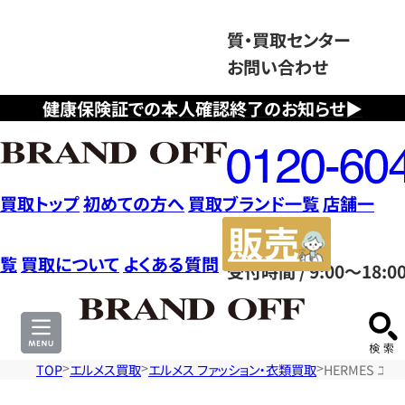
質・買取センター
お問い合わせ
健康保険証での本人確認終了のお知らせ▶
フ
リ
ー
ダ
買取トップ
初めての方へ
買取ブランド一覧
店舗一
イ
販
ヤ
売
覧
買取について
よくある質問
受付時間 / 9:00～18:0
ル
サ
0120604117
イ
ト
TOP
エルメス買取
エルメス ファッション・衣類買取
HERMES エ