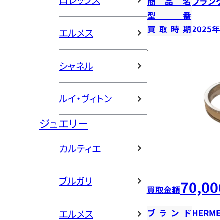
ロレックス
商品名
ブラン
型番
買取時期
2025
エルメス
シャネル
ルイ・ヴィトン
ジュエリー
カルティエ
ブルガリ
70,00
買取金額
エルメス
ブランド
HERME