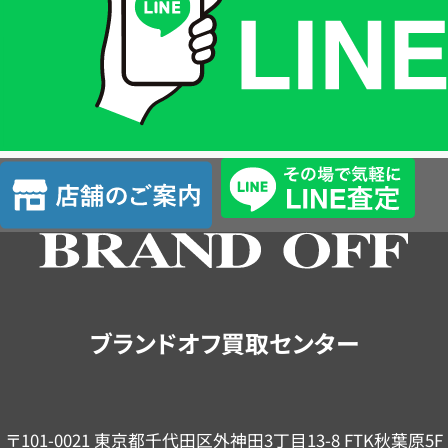
格
は
LINE
簡
単
査
店
定
舗
の
ご
案
内
ブランドオフ買取センター
〒101-0021 東京都千代田区外神田3丁目13-8 FTK秋葉原5F