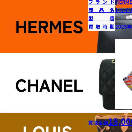
ブランド
HERME
商品名
トゥイ
型番
買取時期
2025
18,00
買取金額