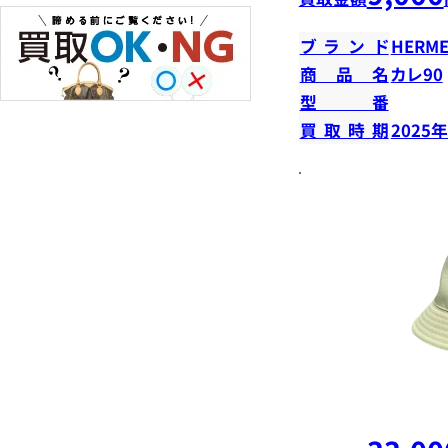
ブランド
HERME
商品名
カレ90
型番
買取時期
2025