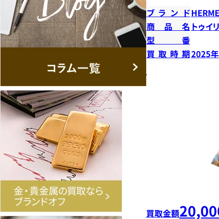
ブランド
HERME
商品名
トゥイ
型番
買取時期
2025
20,00
買取金額