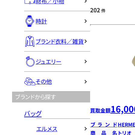
財布／小物
202
件
時計
ブランド衣料／雑貨
ジュエリー
その他
ブランドから探す
16,00
買取金額
バッグ
ブランド
HERME
エルメス
商品名
トリオ