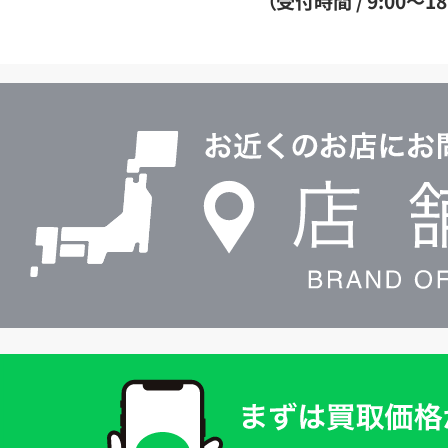
（受付時間 / 9:00～18
イ
ヤ
ル
店
0120604117
舗
検
索
買
取
価