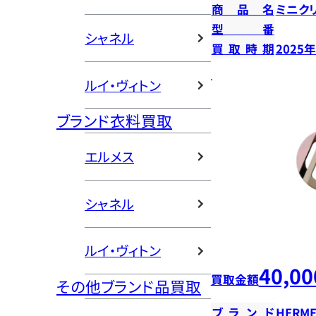
商品名
ミニク
型番
シャネル
買取時期
2025
ルイ・ヴィトン
ブランド衣料買取
エルメス
シャネル
ルイ・ヴィトン
40,00
買取金額
その他ブランド品買取
ブランド
HERME