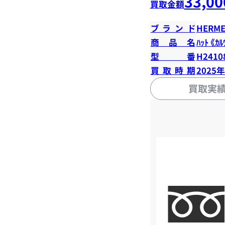
33,00
買取金額
ブランド
HERME
商品名
ﾊｯﾄ 《ｶﾙ
型番
H2410
買取時期
2025
買取実