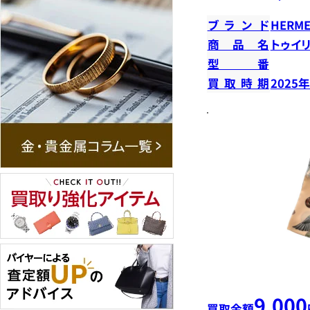
ブランド
HERME
商品名
トゥイ
型番
買取時期
2025
9,000
買取金額