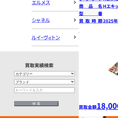
エルメス
商品名
Hエキ
型番
シャネル
買取時期
2025
ルイ・ヴィトン
買取実績検索
18,00
買取金額