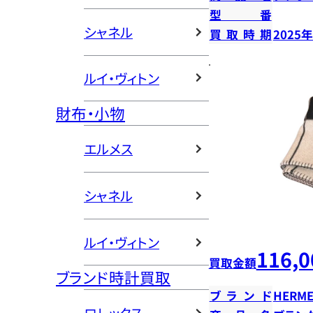
型番
シャネル
買取時期
2025
ルイ・ヴィトン
財布・小物
エルメス
シャネル
ルイ・ヴィトン
116,0
買取金額
ブランド時計買取
ブランド
HERME