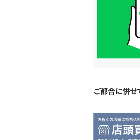
価
格
は
LINE
簡
単
査
定
ご都合に併せ