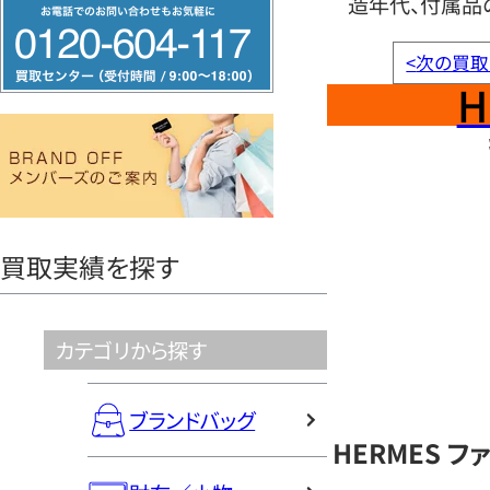
造年代、付属品
フ
リ
<
次の買取
ー
H
ダ
イ
ヤ
ル
0120604117
買取実績を探す
カテゴリから探す
ブランドバッグ
HERMES 