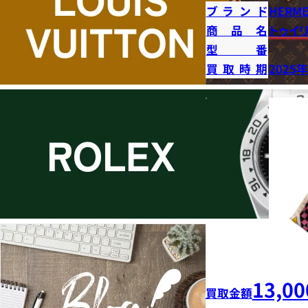
ブランド
HERME
商品名
トゥイ
型番
買取時期
2025
13,00
買取金額