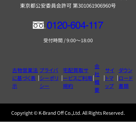
東京都公安委員会許可 第301061906960号
フ
リ
受付時間 / 9:00～18:00
ー
ダ
イ
会
古物営業法
プライバ
宅配買取サ
サイ
ダウン
ヤ
社
に基づく表
シーポリ
ービスご利用
トマ
ロード
ル
概
示
シー
規約
ップ
書類
0120604117
要
Copyright © K-Brand Off Co.,Ltd. All Rights Reserved.