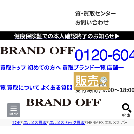
質・買取センター
お問い合わせ
健康保険証での本人確認終了のお知らせ▶
フ
リ
ー
ダ
買取トップ
初めての方へ
買取ブランド一覧
店舗一
イ
販
ヤ
売
覧
買取について
よくある質問
受付時間 / 9:00～18:0
ル
サ
0120604117
イ
ト
TOP
エルメス買取
エルメス バッグ買取
HERMES エルメス バー