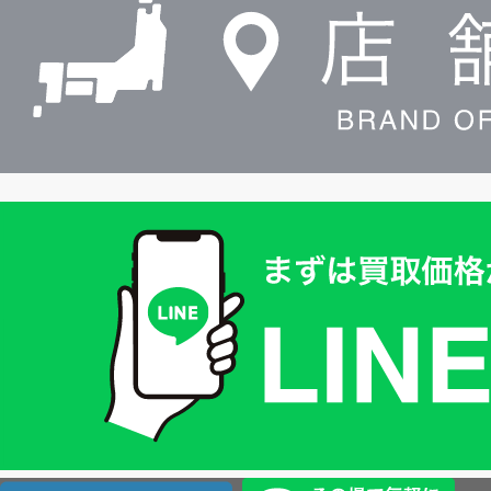
索
買
取
価
格
は
LINE
簡
単
査