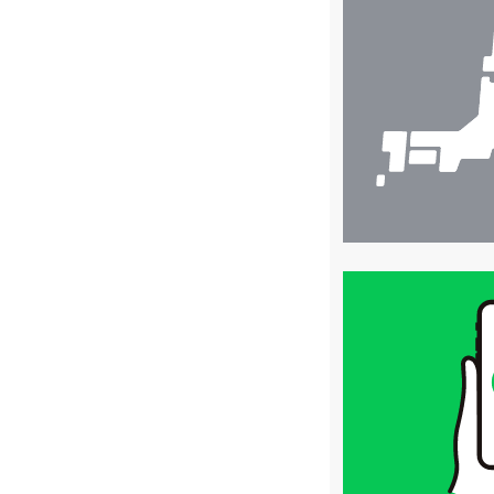
舗
検
索
買
取
価
格
は
LINE
簡