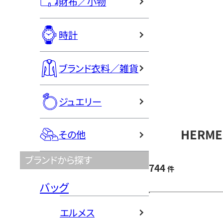
財布／小物
時計
ブランド衣料／雑貨
ジュエリー
HERM
その他
ブランドから探す
744
件
バッグ
エルメス