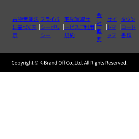
ダ
イ
会
古物営業法
プライバ
宅配買取サ
サイ
ダウン
ヤ
社
に基づく表
シーポリ
ービスご利用
トマ
ロード
ル
概
示
シー
規約
ップ
書類
0120604117
要
Copyright © K-Brand Off Co.,Ltd. All Rights Reserved.