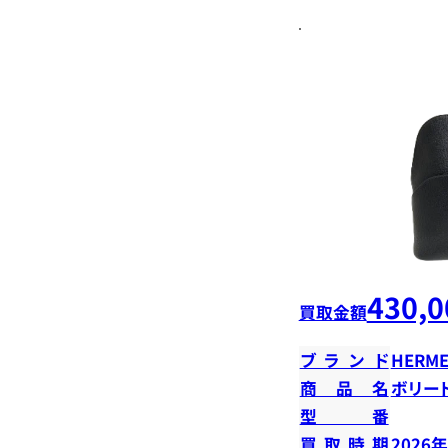
430,0
買取金額
ブランド
HERME
商品名
ボリード
型番
買取時期
2026