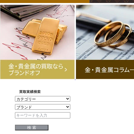
買取実績検索