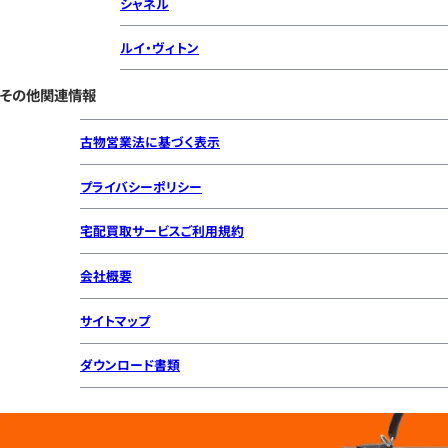
シャネル
ルイ・ヴィトン
その他関連情報
古物営業法に基づく表示
プライバシーポリシー
宅配買取サービスご利用規約
会社概要
サイトマップ
ダウンロード書類