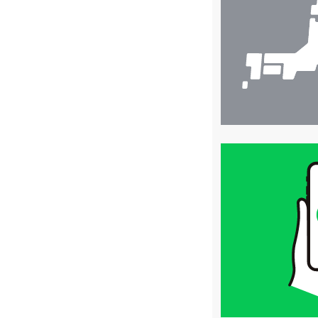
検
索
買
取
価
格
は
LINE
簡
単