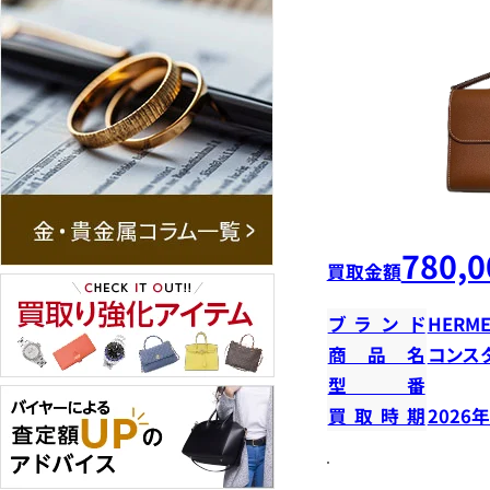
780,0
買取金額
ブランド
HERME
商品名
コンス
型番
買取時期
2026