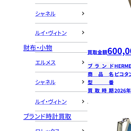
シャネル
ルイ・ヴィトン
財布・小物
600,0
買取金額
エルメス
ブランド
HERME
商品名
ピコタン
シャネル
型番
買取時期
2026
ルイ・ヴィトン
ブランド時計買取