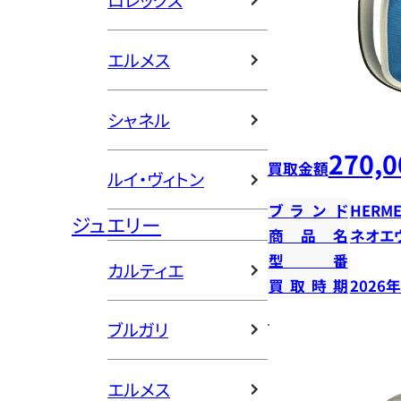
ロレックス
エルメス
シャネル
270,0
買取金額
ルイ・ヴィトン
ブランド
HERME
ジュエリー
商品名
ネオエ
型番
カルティエ
買取時期
2026
ブルガリ
エルメス