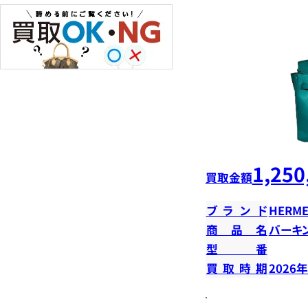
1,250
買取金額
ブランド
HERME
商品名
バーキン
型番
買取時期
2026