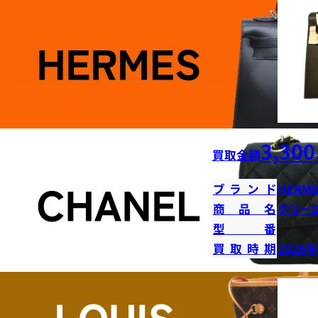
3,300
買取金額
ブランド
HERME
商品名
ケリー2
型番
買取時期
2026