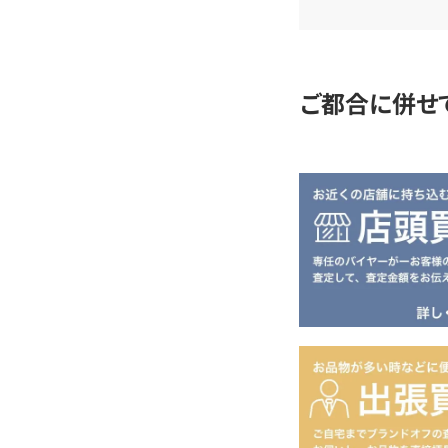
査
定
ご都合に併せ