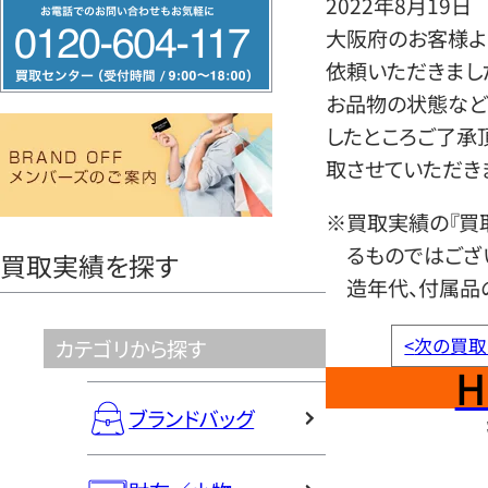
2022年8月19日
フ
大阪府のお客様よ
リ
依頼いただきまし
ー
お品物の状態など
ダ
したところご了承
イ
取させていただき
ヤ
ル
※買取実績の『買
0120604117
るものではござ
買取実績を探す
造年代、付属品
<
次の買取
カテゴリから探す
H
ブランドバッグ