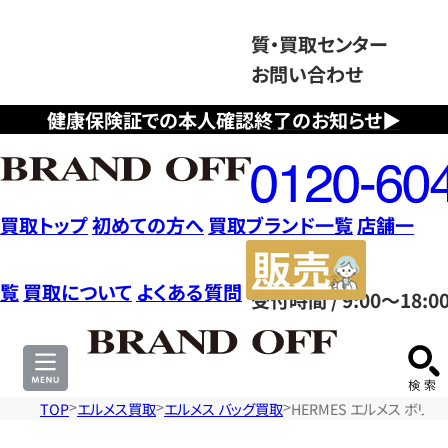
質・買取センター
お問い合わせ
健康保険証での本人確認終了のお知らせ▶
フ
リ
ー
ダ
買取トップ
初めての方へ
買取ブランド一覧
店舗一
イ
販
ヤ
売
覧
買取について
よくある質問
受付時間 / 9:00～18:0
ル
サ
0120604117
イ
ト
TOP
エルメス買取
エルメス バッグ買取
HERMES エルメス ボリ