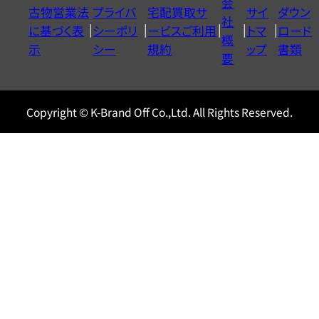
会
古物営業法
プライバ
宅配買取サ
サイ
ダウン
ヤ
社
に基づく表
シーポリ
ービスご利用
トマ
ロード
ル
概
示
シー
規約
ップ
書類
0120604117
要
Copyright © K-Brand Off Co.,Ltd. All Rights Reserved.