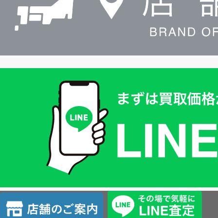
買
取
価
格
は
LINE
簡
単
査
店
定
舗