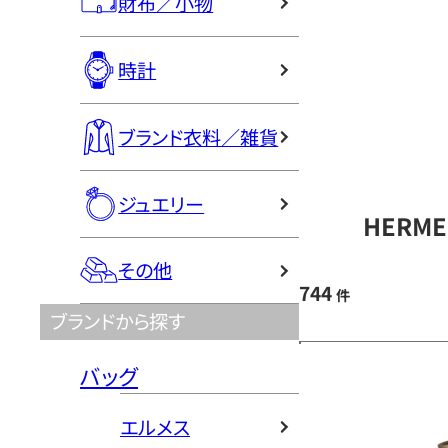
財布／小物
時計
ブランド衣料／雑貨
ジュエリー
HERM
その他
744
件
ブランドから探す
バッグ
エルメス