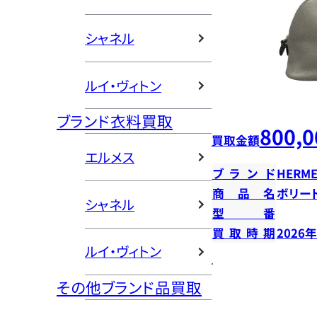
シャネル
ルイ・ヴィトン
ブランド衣料買取
800,0
買取金額
エルメス
ブランド
HERME
商品名
ボリー
シャネル
型番
買取時期
2026
ルイ・ヴィトン
その他ブランド品買取