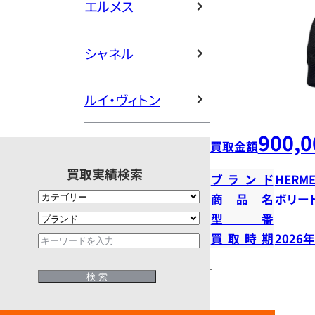
エルメス
シャネル
ルイ・ヴィトン
900,0
買取金額
買取実績検索
ブランド
HERME
商品名
ボリー
型番
買取時期
2026