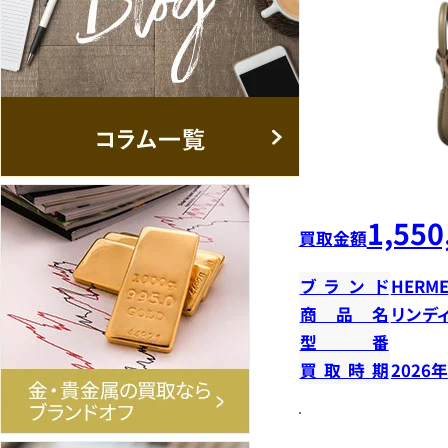
1,550
買取金額
ブランド
HERME
商品名
リンデ
型番
買取時期
2026