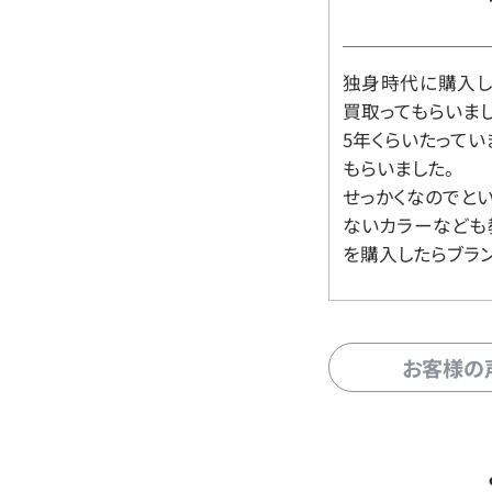
独身時代に購入した
買取ってもらいま
5年くらいたって
もらいました。
せっかくなのでと
ないカラーなども
を購入したらブラ
お客様の