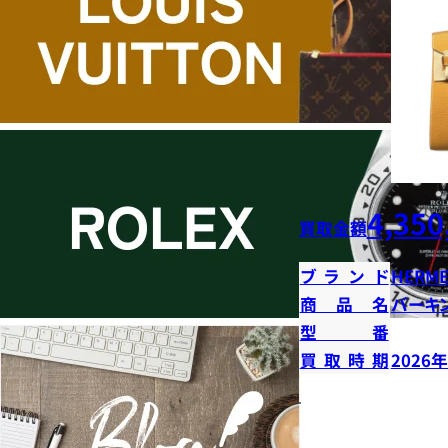
4,350
買取金額
ブランド
HERME
商品名
バーキン
型番
買取時期
2026