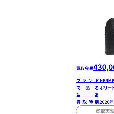
430,0
買取金額
ブランド
HERME
商品名
ボリード
型番
買取時期
2026
買取実