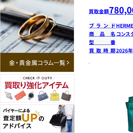
780,0
買取金額
ブランド
HERME
商品名
コンス
型番
買取時期
2026