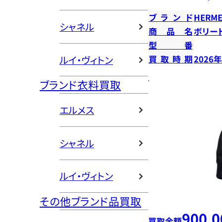
ブランド
HERME
シャネル
商品名
ボリー
型番
ルイ・ヴィトン
買取時期
2026
ブランド衣料買取
エルメス
シャネル
ルイ・ヴィトン
その他ブランド品買取
900,0
買取金額