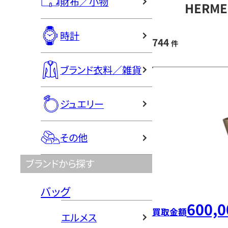
財布／小物
HERM
時計
744
件
ブランド衣料／雑貨
ジュエリー
その他
ブランドから探す
バッグ
600,0
買取金額
エルメス