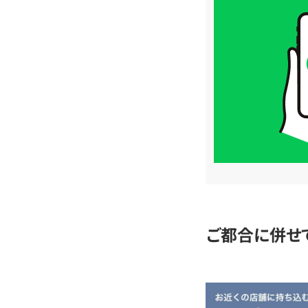
買
取
価
格
は
LINE
簡
単
査
定
ご都合に併せ