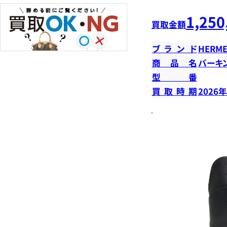
1,250
買取金額
ブランド
HERME
商品名
バーキン
型番
買取時期
2026