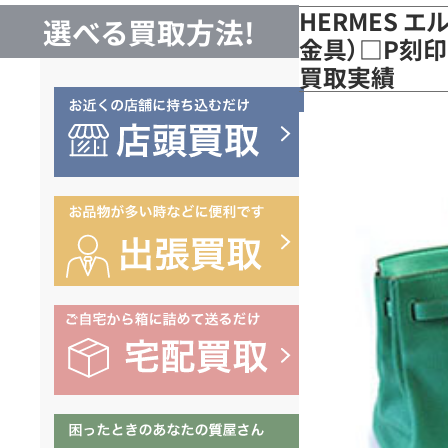
HERMES エ
選べる買取方法!
金具）□P刻印（
買取実績