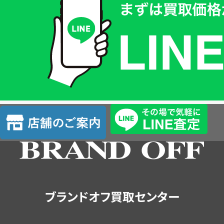
取
価
格
は
LINE
簡
単
査
店
定
舗
の
ご
案
内
ブランドオフ買取センター