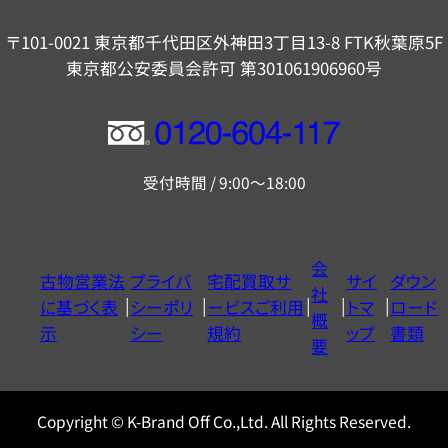
〒101-0021 東京都千代田区外神田3丁目13-8 FTK秋葉原5F
東京都公安委員会許可 第301061906960号
フ
リ
受付時間 / 9:00～18:00
ー
ダ
イ
会
古物営業法
プライバ
宅配買取サ
サイ
ダウン
ヤ
社
に基づく表
シーポリ
ービスご利用
トマ
ロード
ル
概
示
シー
規約
ップ
書類
0120604117
要
Copyright © K-Brand Off Co.,Ltd. All Rights Reserved.