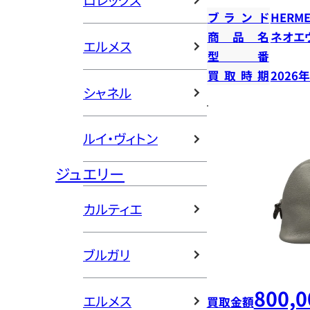
ロレックス
ブランド
HERME
商品名
ネオエ
エルメス
型番
買取時期
2026
シャネル
ルイ・ヴィトン
ジュエリー
カルティエ
ブルガリ
800,0
エルメス
買取金額