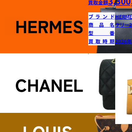
3,300
買取金額
ブランド
HERME
商品名
ケリー2
型番
買取時期
2026