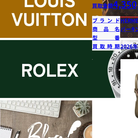
4,350
買取金額
ブランド
HERME
商品名
バーキン
型番
買取時期
2026