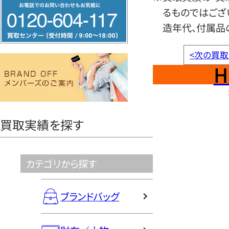
フ
るものではござ
リ
造年代、付属品
ー
ダ
<
次の買取
イ
H
ヤ
ル
0120604117
買取実績を探す
カテゴリから探す
ブランドバッグ