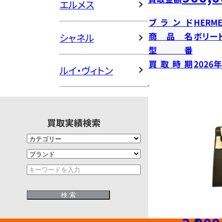
エルメス
ブランド
HERME
商品名
ボリー
シャネル
型番
買取時期
2026
ルイ・ヴィトン
買取実績検索