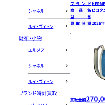
ブランド
HERME
商品名
ピコタン
シャネル
型番
買取時期
2026
ルイ・ヴィトン
財布・小物
エルメス
シャネル
ルイ・ヴィトン
ブランド時計買取
270,0
買取金額