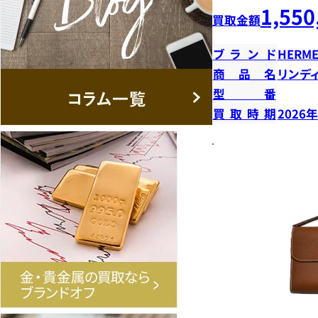
1,550
買取金額
ブランド
HERME
商品名
リンデ
型番
買取時期
2026