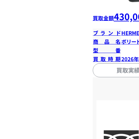
430,0
買取金額
ブランド
HERME
商品名
ボリード
型番
買取時期
2026
買取実