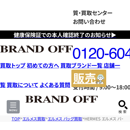
質・買取センター
お問い合わせ
健康保険証での本人確認終了のお知らせ▶
フ
リ
ー
ダ
買取トップ
初めての方へ
買取ブランド一覧
店舗一
イ
販
ヤ
売
覧
買取について
よくある質問
受付時間 / 9:00～18:0
ル
サ
0120604117
イ
ト
TOP
エルメス買取
エルメス バッグ買取
HERMES エルメス バーキ