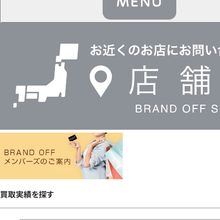
店
舗
検
索
買取実績を探す