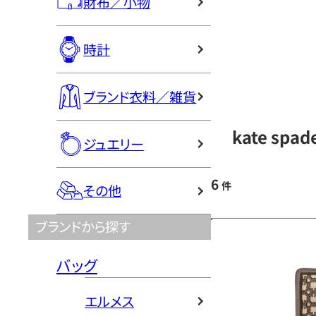
財布／小物
時計
ブランド衣料／雑貨
kate sp
ジュエリー
6
件
その他
ブランドから探す
バッグ
エルメス