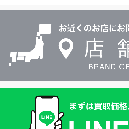
ヤ
ル
店
0120604117
舗
検
索
買
取
価
格
は