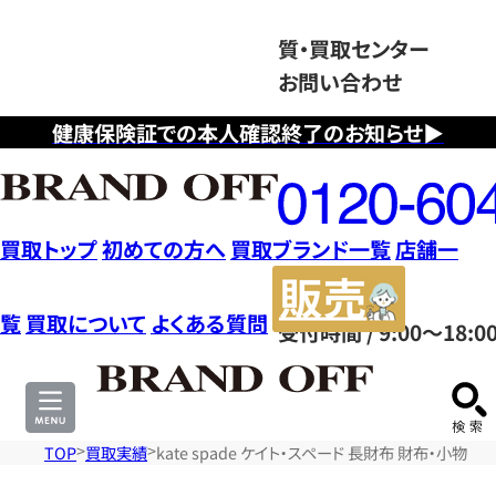
質・買取センター
お問い合わせ
健康保険証での本人確認終了のお知らせ▶
フ
リ
ー
ダ
買取トップ
初めての方へ
買取ブランド一覧
店舗一
イ
販
ヤ
売
覧
買取について
よくある質問
受付時間 / 9:00～18:0
ル
サ
0120604117
イ
ト
TOP
買取実績
kate spade ケイト・スペード 長財布 財布・小物 P