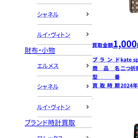
シャネル
ルイ・ヴィトン
1,000
買取金額
財布・小物
ブランド
kate s
エルメス
商品名
二つ折
型番
買取時期
2024
シャネル
ルイ・ヴィトン
ブランド時計買取