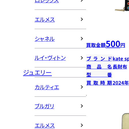
ロレックス
エルメス
シャネル
500
買取金額
円
ルイ・ヴィトン
ブランド
kate s
商品名
長財布
ジュエリー
型番
買取時期
2024
カルティエ
ブルガリ
エルメス