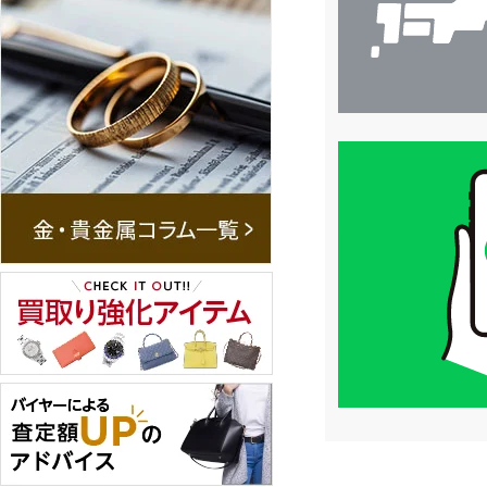
買
取
価
格
は
LINE
簡
単
査
定