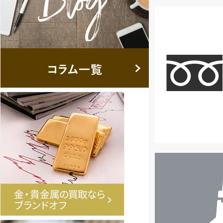
店
舗
検
索