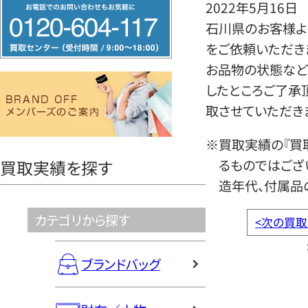
フ
2022年5月16日
リ
石川県のお客様よ
ー
をご依頼いただき
ダ
お品物の状態など
イ
したところご了承
ヤ
取させていただき
ル
※買取実績の『買
0120604117
るものではござ
買取実績を探す
造年代、付属品
カテゴリから探す
<
次の買取
ブランドバッグ