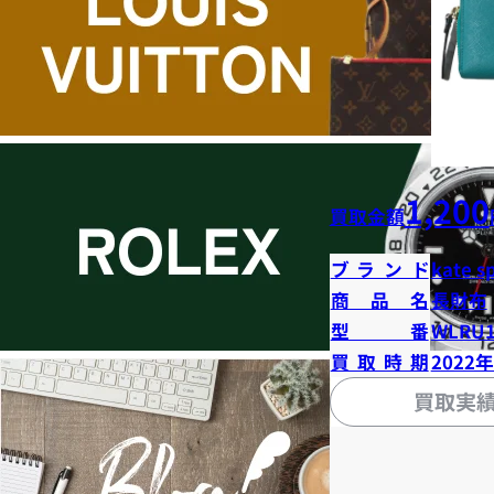
1,200
買取金額
ブランド
kate s
商品名
長財布
型番
WLRU1
買取時期
2022
買取実