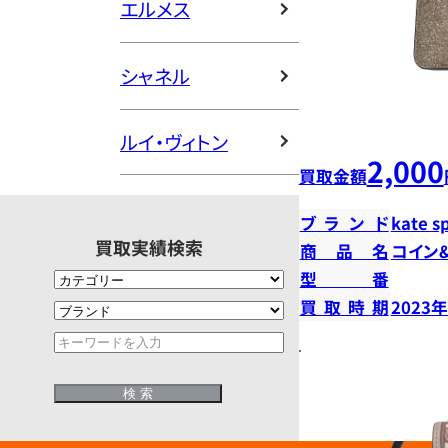
エルメス
シャネル
ルイ・ヴィトン
2,000
買取金額
ブランド
kate s
買取実績検索
商品名
コイン
型番
買取時期
2023