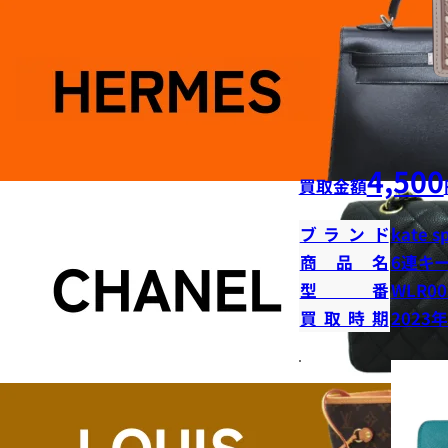
4,500
買取金額
ブランド
kate s
商品名
6連キ
型番
WLR00
買取時期
2023