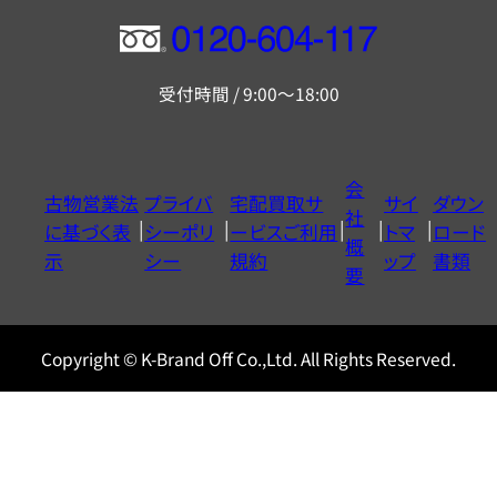
フ
リ
受付時間 / 9:00～18:00
ー
ダ
イ
会
古物営業法
プライバ
宅配買取サ
サイ
ダウン
ヤ
社
に基づく表
シーポリ
ービスご利用
トマ
ロード
ル
概
示
シー
規約
ップ
書類
0120604117
要
Copyright © K-Brand Off Co.,Ltd. All Rights Reserved.