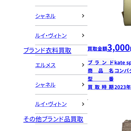
シャネル
ルイ・ヴィトン
3,000
買取金額
ブランド衣料買取
ブランド
kate s
エルメス
商品名
コンパク
型番
シャネル
買取時期
2023
ルイ・ヴィトン
その他ブランド品買取