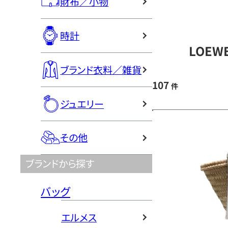
財布／小物
時計
LOEW
ブランド衣料／雑貨
107
件
ジュエリー
その他
ブランドから探す
バッグ
エルメス