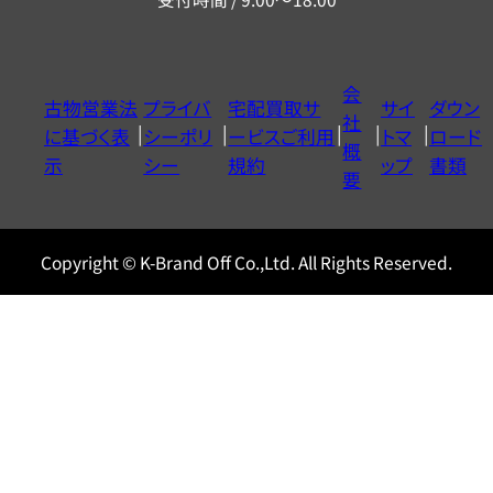
ー
ダ
イ
会
古物営業法
プライバ
宅配買取サ
サイ
ダウン
ヤ
社
に基づく表
シーポリ
ービスご利用
トマ
ロード
ル
概
示
シー
規約
ップ
書類
0120604117
要
Copyright © K-Brand Off Co.,Ltd. All Rights Reserved.