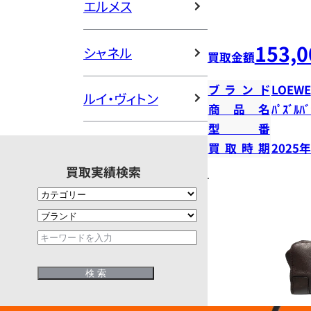
エルメス
153,0
シャネル
買取金額
ブランド
LOEWE
ルイ・ヴィトン
商品名
ﾊﾟｽﾞﾙﾊﾞ
型番
買取時期
2025
買取実績検索