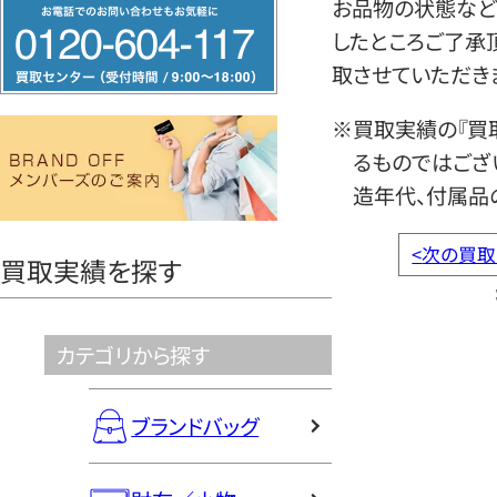
フ
お品物の状態など
リ
したところご了承
ー
取させていただき
ダ
※買取実績の『買
イ
るものではござ
ヤ
造年代、付属品
ル
0120604117
<
次の買取
買取実績を探す
カテゴリから探す
ブランドバッグ