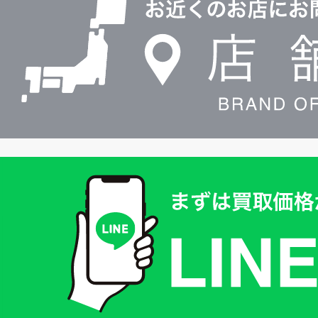
検
索
買
取
価
格
は
LINE
簡
単