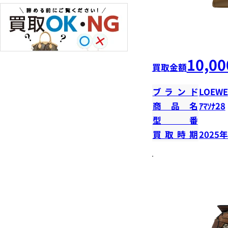
10,00
買取金額
ブランド
LOEWE
商品名
ｱﾏｿﾅ28
型番
買取時期
2025