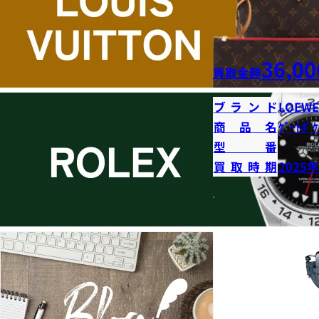
36,00
買取金額
ブランド
LOEWE
商品名
ｹﾞｰﾄﾎﾟｹ
型番
買取時期
2025