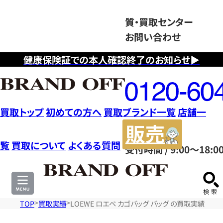
質・買取センター
お問い合わせ
健康保険証での本人確認終了のお知らせ▶
フ
リ
ー
ダ
買取トップ
初めての方へ
買取ブランド一覧
店舗一
イ
販
ヤ
売
覧
買取について
よくある質問
受付時間 / 9:00～18:0
ル
サ
0120604117
イ
ト
TOP
買取実績
LOEWE ロエベ カゴバッグ バッグ の買取実績