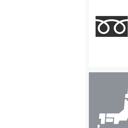
店
舗
検
索