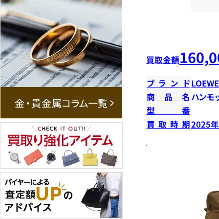
160,0
買取金額
ブランド
LOEWE
商品名
ハンモ
型番
買取時期
2025