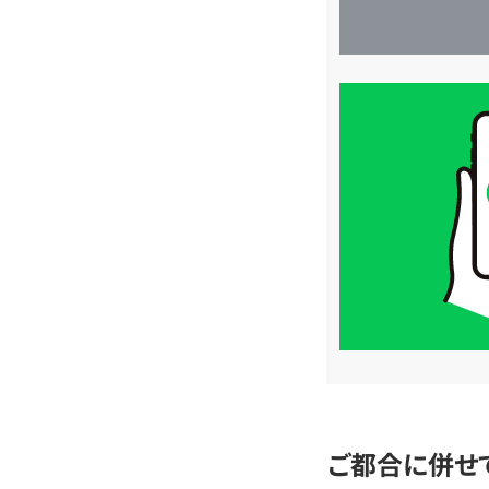
買
取
価
格
は
LINE
簡
単
査
定
ご都合に併せ