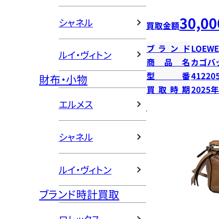
30,00
シャネル
買取金額
ブランド
LOEWE
ルイ・ヴィトン
商品名
カゴバ
型番
41220
財布・小物
買取時期
2025
エルメス
シャネル
ルイ・ヴィトン
ブランド時計買取