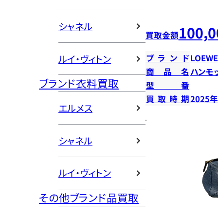
シャネル
100,0
買取金額
ルイ・ヴィトン
ブランド
LOEWE
商品名
ハンモ
ブランド衣料買取
型番
買取時期
2025
エルメス
シャネル
ルイ・ヴィトン
その他ブランド品買取