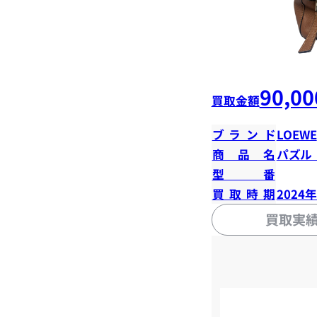
90,00
買取金額
ブランド
LOEWE
商品名
パズル
型番
買取時期
2024
買取実