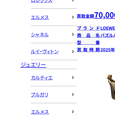
ロレックス
70,00
買取金額
エルメス
ブランド
LOEWE
シャネル
商品名
パズル
型番
買取時期
2025
ルイ・ヴィトン
ジュエリー
カルティエ
ブルガリ
エルメス