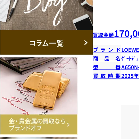
170,0
買取金額
ブランド
LOEWE
商品名
ｹﾞｰﾄﾃﾞｭ
型番
A650N
買取時期
2025