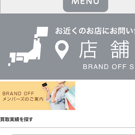
店
舗
検
索
買取実績を探す